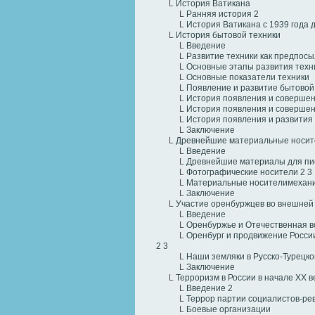
L
История Ватикана
L
Ранняя история
2
L
История Ватикана с 1939 года 
L
История бытовой техники
L
Введение
L
Развитие техники как предпосы
L
Основные этапы развития техн
L
Основные показатели техники
L
Появление и развитие бытовой 
L
История появления и соверше
L
История появления и соверше
L
История появления и развития
L
Заключение
L
Древнейшие материальные носит
L
Введение
L
Древнейшие материалы для пи
L
Фотографические носители
2
3
L
Материальные носителимехани
L
Заключение
L
Участие оренбуржцев во внешней 
L
Введение
L
Оренбуржье и Отечественная в
L
Оренбург и продвижение России
2
3
L
Наши земляки в Русско-Турецкой
L
Заключение
L
Терроризм в России в начале XX в
L
Введение
2
L
Террор партии социалистов-ре
L
Боевые организации