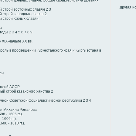
 строй древних славян. Общая характеристика древних
Другая и
 строй восточных славян
2
3
й строй западных славян
2
й строй южных славян
а
 годы
2
3
4
5
6
7
8
9
 XIX-начале XX вв.
оль в просвещении Туркестанского края и Кыргызстана в
олы
рской АССР
ый строй казанского ханства
2
мной Советской Социалистической республики
2
3
4
ия Михаила Романова
 - 1605 гг.).
1606 гг.).
6 - 1610 гг.).