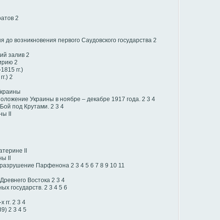
ратов
2
 до возникновения первого Саудовского государства
2
ий залив
2
Сирию
2
815 гг.)
г.)
2
Украины
оложение Украины в ноябре – декабре 1917 года.
2
3
4
 Бой под Крутами.
2
3
4
ы II
терине II
ы II
и разрушение Парфенона
2
3
4
5
6
7
8
9
10
11
 Древнего Востока
2
3
4
ых государств.
2
3
4
5
6
 гг.
2
3
4
89)
2
3
4
5