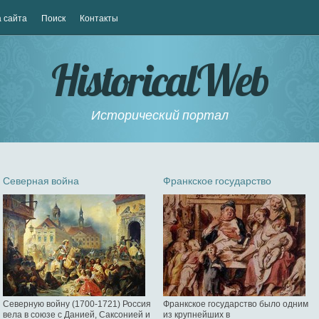
 сайта
Поиск
Контакты
HistoricalWeb
Исторический портал
Северная война
Франкское государство
Северную войну (1700-1721) Россия
Франкское государство было одним
вела в союзе с Данией, Саксонией и
из крупнейших в