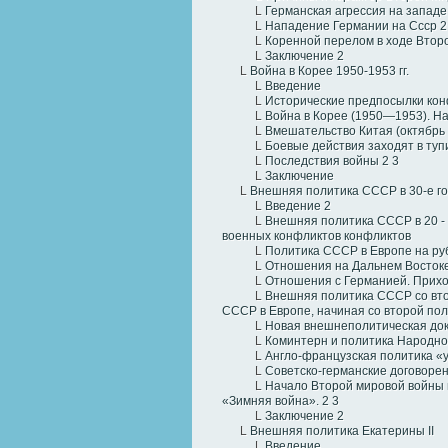
L
Германская агрессия на западе
L
Нападение Германии на Ссср
2
L
Коренной перелом в ходе Втор
L
Заключение
2
L
Война в Корее 1950-1953 гг.
L
Введение
L
Исторические предпосылки ко
L
Война в Корее (1950—1953). На
L
Вмешательство Китая (октябрь
L
Боевые действия заходят в туп
L
Последствия войны
2
3
L
Заключение
L
Внешняя политика СССР в 30-е го
L
Введение
2
L
Внешняя политика CCCР в 20 - 
военных конфликтов конфликтов
L
Политика СССР в Европе на руб
L
Отношения на Дальнем Восток
L
Отношения с Германией. Приход
L
Внешняя политика СССР со втор
СССР в Европе, начиная со второй пол
L
Новая внешнеполитическая до
L
Коминтерн и политика Народно
L
Англо-французская политика «
L
Советско-германские договоре
L
Начало Второй мировой войны 
«Зимняя война».
2
3
L
Заключение
2
L
Внешняя политика Екатерины II
L
Введение