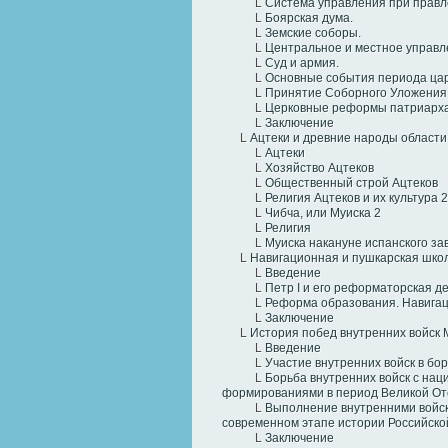
L
Система управления при прав
L
Боярская дума.
L
Земские соборы.
L
Центральное и местное управл
L
Суд и армия.
L
Основные события периода ца
L
Принятие Соборного Уложения 
L
Церковные реформы патриарха
L
Заключение
L
Ацтеки и древние народы области
L
Ацтеки
L
Хозяйство Ацтеков
L
Общественный строй Ацтеков
L
Религия Ацтеков и их культура
2
L
Чибча, или Муиска
2
L
Религия
L
Муиска накануне испанского за
L
Навигационная и пушкарская школ
L
Введение
L
Петр I и его реформаторская д
L
Реформа образования. Навигац
L
Заключение
L
История побед внутренних войск
L
Введение
L
Участие внутренних войск в бо
L
Борьба внутренних войск с на
формированиями в период Великой От
L
Выполнение внутренними войск
современном этапе истории Российск
L
Заключение