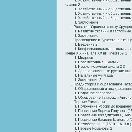
L
Хозяйственный и общественный
славян
2
L
Хозяйственный и общественный
L
Хозяйственный и общественны
L
Хозяйственный и общественны
L
Заключение
L
Развитие Украины в эпоху Хрущев
L
Развитие Украины в застойные
L
Заключение
L
Просвещение в Туркестане в конце
L
Введение
2
L
Конфессиональные школы и их р
конце XIX - начале ХХ вв. Мектебы
2
L
Медресе
L
Новометодные школы
2
L
Русско-туземные школы
2
3
L
Дореволюционные русские шк
L
Начальные училища
L
Заключение
2
L
Предистория и образование Тата
L
Общественный и государственн
L
Податное сословие
2
L
Образование Татарской Автоно
L
Первые Романовы
L
Положение России до воцарен
L
Правление Бориса Годунова (1598
L
Правление Лжедмитрия I (1605 - 
L
Правление Василия Шуйского (160
L
Семибоярщина (1610 - 1613 гг.).
L
Первые Романовы
2