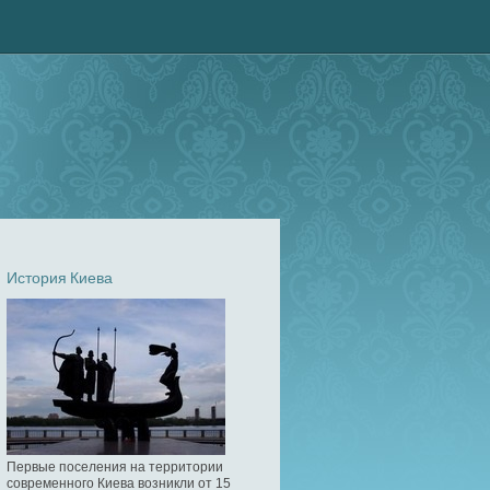
История Киева
Первые поселения на территории
современного Киева возникли от 15