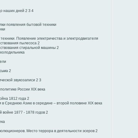
до наших дней
2
3
4
лки появления бытовой техники
ики
техники. Появление электричества и электродвигателя
нствования пылесоса
2
нствования стиральной машины
2
 холодильника
ели
сьма
2
ческой звукозаписи
2
3
политике России XIX века
ойна 1812 года
2
 в Среднюю Азию в середине – второй половине XIX века
 войне 1877 - 1878 годов
2
ека
волюционеров. Место террора в деятельности эсеров
2