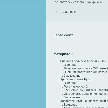
основателей современной физики.
Читать далее »
Карта сайта
Материалы
L
Внешняя политика России XVIII-XI
L
Введение
L
Внешняя политика в XVIII веке
L
Внешняя политика в XIX веке
2
L
Заключение.
L
Христианизация Руси
L
Введение
L
Русь языческая
2
L
Крещение Руси князем Владим
L
Историческое значение принят
L
Заключение
L
Хозяйственный и общественный с
L
Введение