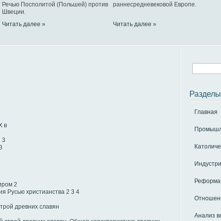
Речью Посполитой (Польшей) против
раннесредневековой Европе.
Швеции.
Читать далее »
Читать далее »
Разделы
Главная
X в
Промышле
2
3
Католиче
3
Индустри
Реформат
иром
2
ия Русью христианства
2
3
4
Отношени
трой древних славян
Анализ в