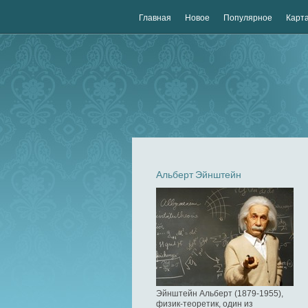
Главная
Новое
Популярное
Карта
Альберт Эйнштейн
Эйнштейн Альберт (1879-1955),
физик-теоретик, один из