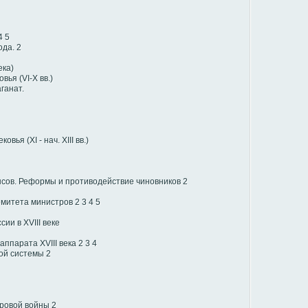
4
5
ода.
2
ека)
вья (VI-X вв.)
ганат.
вья (XI - нач. XIII вв.)
нсов. Реформы и противодействие чиновников
2
омитета министров
2
3
4
5
ии в XVIII веке
аппарата XVIII века
2
3
4
ой системы
2
ировой войны
2