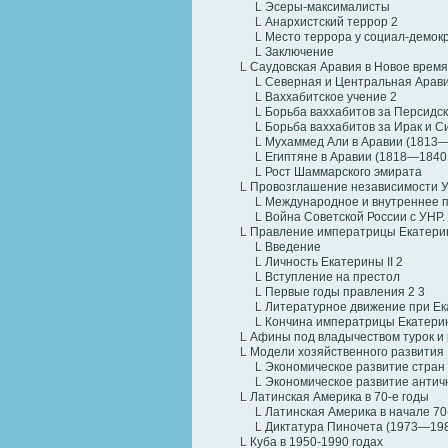
L
Эсеры-максималисты
L
Анархистский террор
2
L
Место террора у социал-демок
L
Заключение
L
Саудовская Аравия в Новое время
L
Северная и Центральная Аравия
L
Ваххабитское учение
2
L
Борьба ваххабитов за Персидск
L
Борьба ваххабитов за Ирак и 
L
Мухаммед Али в Аравии (1813—1
L
Египтяне в Аравии (1818—1840 г
L
Рост Шаммарского эмирата
L
Провозглашение независимости 
L
Международное и внутреннее п
L
Война Советской России с УНР.
L
Правление императрицы Екатерин
L
Введение
L
Личность Екатерины II
2
L
Вступление на престол
L
Первые годы правления
2
3
L
Литературное движение при Ека
L
Кончина императрицы Екатерин
L
Афины под владычеством турок 
L
Модели хозяйственного развития
L
Экономическое развитие стран
L
Экономическое развитие античн
L
Латинская Америка в 70-е годы
L
Латинская Америка в начале 70-х
L
Диктатура Пиночета (1973—19
L
Куба в 1950-1990 годах