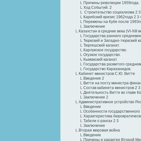
L
Причины революции 1959года.
L
Ход Событий.
2
L
Строительство социализма
2
3
L
Карибский кризис 1962года
2
3
L
Перемены на Кубе после 1993г
L
Заключение
L
Казахстан в средние века (VI-XIII в
L
Государства раннего средневеко
L
Тюркский и Западно-тюркский ка
L
Тюргешский каганат.
L
Карлукское государство.
L
Огузкое государство.
L
Кымакский каганат.
L
Государства развитого средневеко
L
Государство Караханидов.
L
Кабинет министров С.Ю. Витте
L
Введение
2
L
Витте на посту министра фина
L
Состав кабинета министров
2
3
L
Деятельность Витте во главе К
L
Заключение
2
L
Административное устройство Росс
L
Введение
L
Особенности государственного 
L
Характеристика бюрократическ
L
Табели о рангах
2
3
L
Заключение
L
Вторая мировая война
L
Введение
L
Причины и характер Второй М