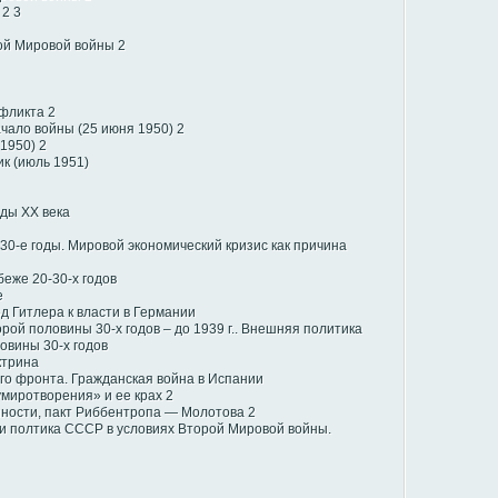
2
3
ой Мировой войны
2
нфликта
2
чало войны (25 июня 1950)
2
 1950)
2
ик (июль 1951)
ды XX века
30-е годы. Мировой экономический кризис как причина
еже 20-30-х годов
е
 Гитлера к власти в Германии
ой половины 30-х годов – до 1939 г.. Внешняя политика
овины 30-х годов
ктрина
го фронта. Гражданская война в Испании
умиротворения» и ее крах
2
нности, пакт Риббентропа — Молотова
2
и полтика СССР в условиях Второй Мировой войны.