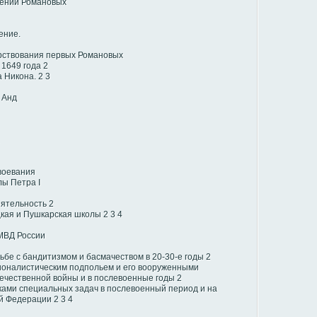
лении Романовых
ение.
рствования первых Романовых
1649 года
2
 Никона.
2
3
 Анд
воевания
ы Петра І
еятельность
2
кая и Пушкарская школы
2
3
4
 МВД России
рьбе с бандитизмом и басмачеством в 20-30-е годы
2
ционалистическим подпольем и его вооруженными
ечественной войны и в послевоенные годы
2
ами специальных задач в послевоенный период и на
ой Федерации
2
3
4