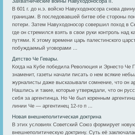
Захватнические войны Навуходоносора II.
В 601 г. до н.э. войско Навуходоносора снова двин
границам. В последовавшей битве обе стороны по
потери. Затем Навуходоносор совершил поход в 
где он стремился взять в свои руки контроль над 
путями. К этому времени царь палестинского царс
побуждаемый уговорами ...
Детство Че Гевары.
Когда на Кубе победила Революция и Эрнесто Че Г
знаменит, газеты начали писать о нем всякие не­б
журналисты даже высказывали сомне­ние, что он а
Нашлись и такие, которые утвер­ждали, что он ру
себя за аргентинца. Но Че был коренным аргентин
линии Че — аргентинец 12-го п ...
Новая внешнеполитическая доктрина
В этих условиях Советский Союз формирует нову
внешнеполитическую доктрину. Суть её заключала