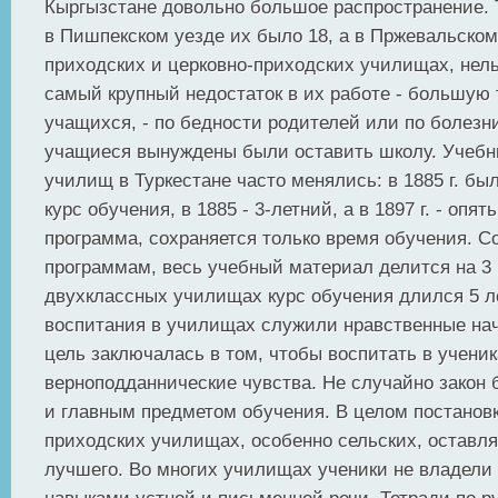
Кыргызстане довольно большое распространение. Та
в Пишпекском уезде их было 18, а в Пржевальском 
приходских и церковно-приходских училищах, нель
самый крупный недостаток в их работе - большую 
учащихся, - по бедности родителей или по болезни
учащиеся вынуждены были оставить школу. Учеб
училищ в Туркестане часто менялись: в 1885 г. бы
курс обучения, в 1885 - 3-летний, а в 1897 г. - опя
программа, сохраняется только время обучения. С
программам, весь учебный материал делится на 3 
двухклассных училищах курс обучения длился 5 л
воспитания в училищах служили нравственные нач
цель заключалась в том, чтобы воспитать в учени
верноподданнические чувства. Не случайно закон
и главным предметом обучения. В целом постановк
приходских училищах, особенно сельских, оставл
лучшего. Во многих училищах ученики не владел