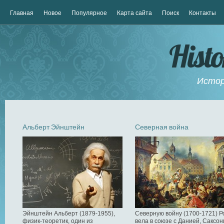
Главная
Новое
Популярное
Карта сайта
Поиск
Контакты
Hist
Истор
Альберт Эйнштейн
Северная война
Эйнштейн Альберт (1879-1955),
Северную войну (1700-1721) Р
физик-теоретик, один из
вела в союзе с Данией, Саксон