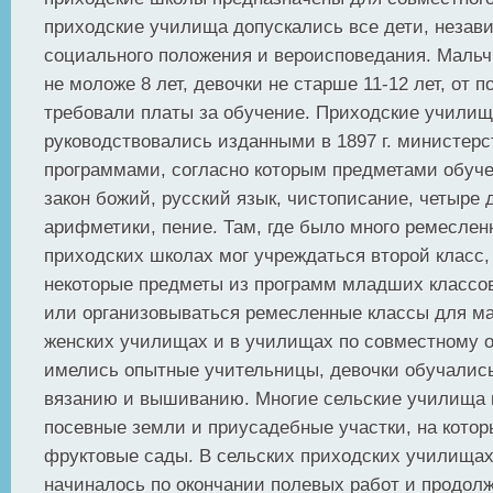
приходские училища допускались все дети, незав
социального положения и вероисповедания. Маль
не моложе 8 лет, девочки не старше 11-12 лет, от 
требовали платы за обучение. Приходские учили
руководствовались изданными в 1897 г. министер
программами, согласно которым предметами обуч
закон божий, русский язык, чистописание, четыре 
арифметики, пение. Там, где было много ремесленн
приходских школах мог учреждаться второй класс,
некоторые предметы из программ младших классо
или организовываться ремесленные классы для ма
женских училищах и в училищах по совместному о
имелись опытные учительницы, девочки обучалис
вязанию и вышиванию. Многие сельские училища 
посевные земли и приусадебные участки, на кото
фруктовые сады. В сельских приходских училища
начиналось по окончании полевых работ и продол