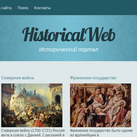
 сайта
Поиск
Контакты
HistoricalWeb
Исторический портал
Северная война
Франкское государство
Северную войну (1700-1721) Россия
Франкское государство было одним
вела в союзе с Данией, Саксонией и
из крупнейших в