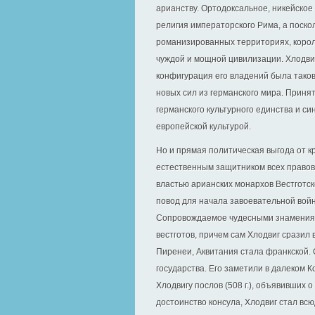
арианству. Ортодоксальное, никейско
религия императорского Рима, а поскол
романизированных территориях, короли
чуждой и мощной цивилизации. Хлодвиг
конфигурация его владений была таков
новых сил из германского мира. Прин
германского культурного единства и си
европейской культурой.
Но и прямая политическая выгода от к
естественным защитником всех право
властью арианских монархов Вестготск
повод для начала завоевательной войны
Сопровождаемое чудесными знамениям
вестготов, причем сам Хлодвиг сразил 
Пиренеи, Аквитания стала франкской.
государства. Его заметили в далеком 
Хлодвигу послов (508 г.), объявивших 
достоинство консула, Хлодвиг стал вс