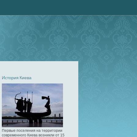
История Киева
Первые поселения на территории
современного Киева возникли от 15