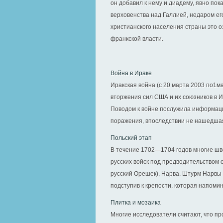
он добавил к нему и диадему, явно пока
верховенства над Галлией, недаром его
христианского населения страны это 
франкской власти.
Война в Ираке
Иракская война (с 20 марта 2003 по1м
вторжения сил США и их союзников в 
Поводом к войне послужила информаци
поражения, впоследствии не нашедшая 
Польский этап
В течение 1702—1704 годов многие шв
русских войск под предводительством 
русский Орешек), Нарва. Штурм Нарвы
подступив к крепости, которая напомин
Плитка и мозаика
Многие исследователи считают, что пр