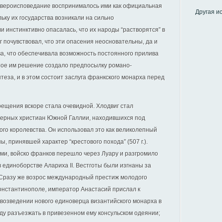
е вероисповедание воспринималось ими как официальная
Другая и
ьку их государства возникали на сильно
 инстинктивно опасалась, что их народы “растворятся” в
 почувствовал, что эти опасения неосновательны, да и
а, что обеспечивала возможность постоянного прилива
ятое им решение создало предпосылку романо-
нтеза, и в этом состоит заслуга франкского монарха перед
рещения вскоре стала очевидной. Хлодвиг стал
верных христиан Южной Галлии, находившихся под
ого королевства. Он использовал это как великолепный
, принявшей характер “крестового похода” (507 г.).
и, войско франков перешло через Луару и разгромило
в единоборстве Алариха II. Вестготы были изгнаны за
 Сразу же возрос международный престиж молодого
Константинополе, император Анастасий прислал к
о возведении нового единоверца византийского монарха в
юду разъезжать в привезенном ему консульском одеянии;