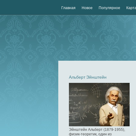
Главная
Новое
Популярное
Карта
Альберт Эйнштейн
Эйнштейн Альберт (1879-1955),
физик-теоретик, один из