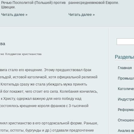
Речью Посполитой (Польшей) против
раннесредневековой Европе.
Швеции.
Читать далее »
Читать далее »
тва
ие Хлодвигом христианства
Разделы
Главная
ига стало его крещение. Этому предшествовал брак
ильдой, истовой католичкой, хотя официальной религией
Промышле
 Клотильда сразу же стала убеждать мужа принять
Католиче
 бог покажет, чего стоит его сила. Колебания кончились,
 к Христу, одержал важную для него победу над
Индустри
. состоялось крещение короля франков с 3-тысячной
Реформат
Отношени
инял христианство в его ортодоксальной форме. Раньше,
готы, остготы, бургунды и др.) отдавали предпочтение
Анализ в