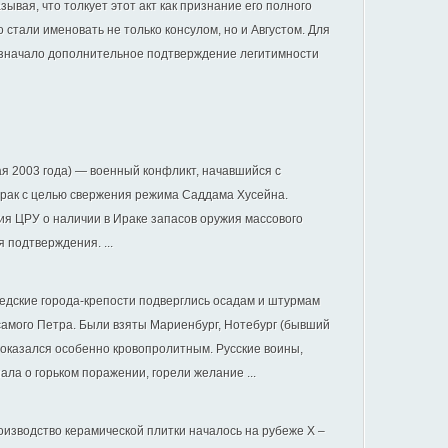
зывая, что толкует этот акт как признание его полного
 стали именовать не только консулом, но и Августом. Для
означало дополнительное подтверждение легитимности
ая 2003 года) — военный конфликт, начавшийся с
Ирак с целью свержения режима Саддама Хусейна.
я ЦРУ о наличии в Ираке запасов оружия массового
подтверждения. ...
едские города-крепости подверглись осадам и штурмам
самого Петра. Были взяты Мариенбург, Нотебург (бывший
 оказался особенно кровопролитным. Русские воины,
ала о горьком поражении, горели желание ...
оизводство керамической плитки началось на рубеже X –