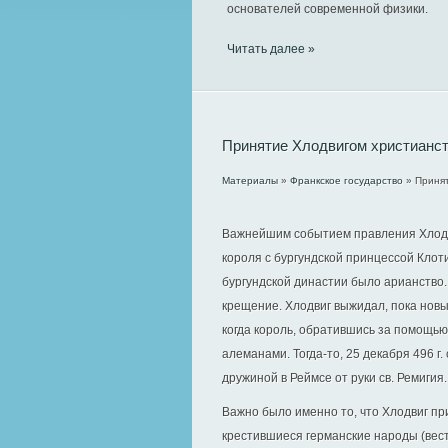
основателей современной физики.
Читать далее »
Принятие Хлодвигом христианс
Материалы
»
Франкское государство
» Принят
Важнейшим событием правления Хлодв
короля с бургундской принцессой Клот
бургундской династии было арианство.
крещение. Хлодвиг выжидал, пока новый
когда король, обратившись за помощью
алеманами. Тогда-то, 25 декабря 496 г
дружиной в Реймсе от руки св. Ремигия.
Важно было именно то, что Хлодвиг пр
крестившиеся германские народы (вест