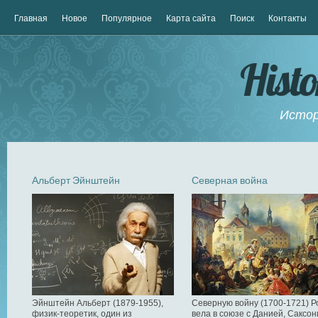
Главная
Новое
Популярное
Карта сайта
Поиск
Контакты
Hist
Истор
Альберт Эйнштейн
Северная война
Эйнштейн Альберт (1879-1955),
Северную войну (1700-1721) Р
физик-теоретик, один из
вела в союзе с Данией, Саксон