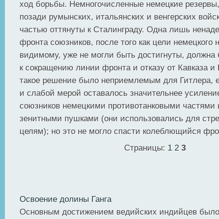
ход борьбы. Немногочисленные немецкие резервы
позади румынских, итальянских и венгерских войс
частью оттянуты к Сталинграду. Одна лишь ненаде
фронта союзников, после того как цели немецкого 
видимому, уже не могли быть достигнуты, должна
к сокращению линии фронта и отказу от Кавказа и 
такое решение было неприемлемым для Гитлера, е
и слабой мерой оставалось значительнее усилени
союзников немецкими противотанковыми частями 
зенитными пушками (они использовались для стр
целям); но это не могло спасти колеблющийся фро
Страницы:
1
2
3
Освоение долины Ганга
Основным достижением ведийских индийцев было