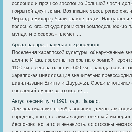
освоение и прочное заселение большей части доли
покрытой джунглями. Возникшие здесь ранее очаги
Чиранд в Бихаре) были крайне редки. Наступление
велось с юга, откуда проникали земледельческие 
мунда, и с севера - племен ...
Ареал распространения и хронология
Поселения хараппской культуры, обнаруженные вн
долине Инда, известны теперь на огромной террит
1100 км с севера на юг и 1600 км с запада на восто
хараппская цивилизация значительно превосходи
цивилизации Египта и Двуречья. Среди многочисл
поселений лучше всего иссле ...
Августовский путч 1991 года. Начало.
Демократические преобразования, демонтаж соци
порядков, процесс ликвидации советской империи
беспокойство, а то и ненависть, со стороны некото
населения, прежде всего, тесно сроднившихся с 