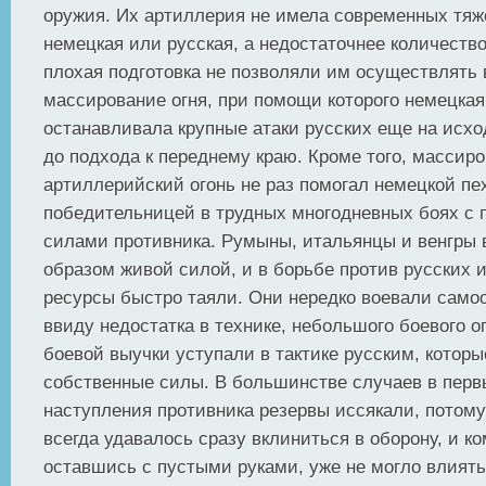
оружия. Их артиллерия не имела современных тяж
немецкая или русская, а недостаточнее количество
плохая подготовка не позволяли им осуществлять 
массирование огня, при помощи которого немецкая
останавливала крупные атаки русских еще на исх
до подхода к переднему краю. Кроме того, массир
артиллерийский огонь не раз помогал немецкой пе
победительницей в трудных многодневных боях с
силами противника. Румыны, итальянцы и венгры 
образом живой силой, и в борьбе против русских 
ресурсы быстро таяли. Они нередко воевали само
ввиду недостатка в технике, небольшого боевого о
боевой выучки уступали в тактике русским, котор
собственные силы. В большинстве случаев в перв
наступления противника резервы иссякали, потому
всегда удавалось сразу вклиниться в оборону, и к
оставшись с пустыми руками, уже не могло влият