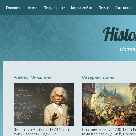
Главная
Новое
Популярное
Карта сайта
Поиск
Контакты
Hist
Истор
Альберт Эйнштейн
Северная война
Эйнштейн Альберт (1879-1955),
Северную войну (1700-1721) Р
физик-теоретик, один из
вела в союзе с Данией, Саксон