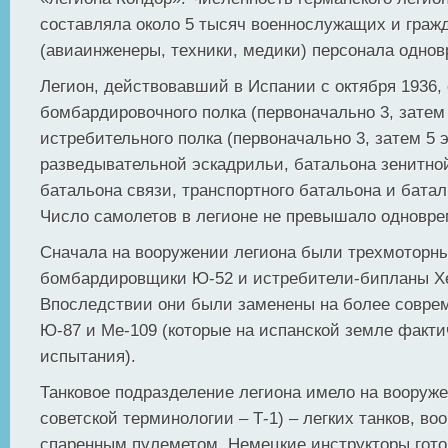
составляла около 5 тысяч военнослужащих и граж
(авиаинженеры, техники, медики) персонала однов
Легион, действовавший в Испании с октября 1936, 
бомбардировочного полка (первоначально 3, затем 
истребительного полка (первоначально 3, затем 5 
разведывательной эскадрильи, батальона зенитно
батальона связи, транспортного батальона и бата
Число самолетов в легионе не превышало одновре
Сначала на вооружении легиона были трехмоторн
бомбардировщики Ю-52 и истребители-бипланы Хе
Впоследствии они были заменены на более соврем
Ю-87 и Ме-109 (которые на испанской земле факт
испытания).
Танковое подразделение легиона имело на вооруже
советской терминологии – Т-1) – легких танков, в
спаренным пулеметом. Немецкие инструкторы гото