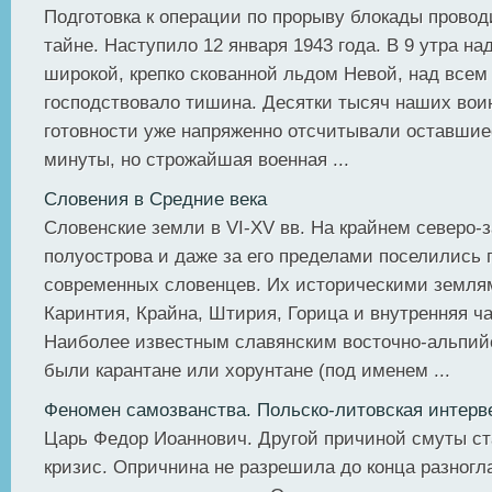
Подготовка к операции по прорыву блокады провод
тайне. Наступило 12 января 1943 года. В 9 утра на
широкой, крепко скованной льдом Невой, над всем
господствовало тишина. Десятки тысяч наших вои
готовности уже напряженно отсчитывали оставшие
минуты, но строжайшая военная ...
Словения в Средние века
Словенские земли в VI-ХV вв. На крайнем северо-
полуострова и даже за его пределами поселились 
современных словенцев. Их историческими земля
Каринтия, Крайна, Штирия, Горица и внутренняя ч
Наиболее известным славянским восточно-альпи
были карантане или хорунтане (под именем ...
Феномен самозванства. Польско-литовская интерв
Царь Федор Иоаннович. Другой причиной смуты ст
кризис. Опричнина не разрешила до конца разногла