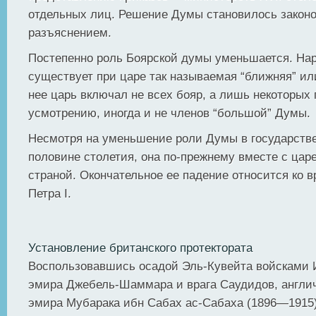
отдельных лиц. Решение Думы становилось законо
разъяснением.
Постепенно роль Боярской думы уменьшается. Нар
существует при царе так называемая “ближняя” или
нее царь включал не всех бояр, а лишь некоторых
усмотрению, иногда и не членов “большой” Думы.
Несмотря на уменьшение роли Думы в государстве
половине столетия, она по-прежнему вместе с цар
страной. Окончательное ее падение относится ко 
Петра I.
Установление британского протектората
Воспользовавшись осадой Эль-Кувейта войсками 
эмира Джебель-Шаммара и врага Саудидов, англи
эмира Мубарака ибн Сабах ас-Сабаха (1896—1915)