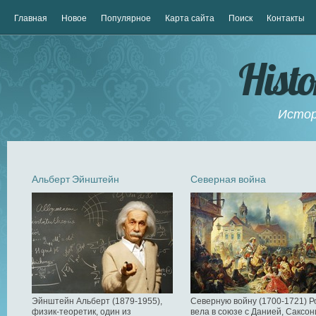
Главная
Новое
Популярное
Карта сайта
Поиск
Контакты
Hist
Истор
Альберт Эйнштейн
Северная война
Эйнштейн Альберт (1879-1955),
Северную войну (1700-1721) Р
физик-теоретик, один из
вела в союзе с Данией, Саксон