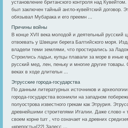
установление британского контроля над Кувейтом. 2
был заключен тайный англо-кувейтский договор. Э
обязывал Мубарака и его преемн ...
Причины войны
В конце XVII века молодой и деятельный русский ц
отвоевать у Швеции берега Балтийского моря. Изд
владели теми землями, что простирались за Ладо
Строились ладьи, купцы плавали за море в иные к
русский мед, лен, пеньку и многие другие товары.
веках в ходе длительн ...
Этрусские города-государства
По данным литературных источников и археологи
города-государства возникли на западном побереж
полуострова известного грекам как Этрурия. Этру
древнейшими строителями Италии. Даже слово « 
своем корне turr , что означает на древних среди
«крепость»[22] Залесс ...