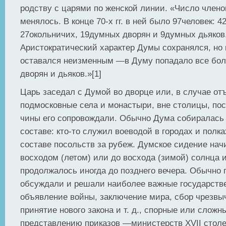
родству с царями по женской линии. «Число член
менялось. В конце 70-х гг. в ней было 97человек: 4
27окольничих, 19думных дворян и 9думных дьяков
Аристократический характер Думы сохранялся, но 
оставался неизменным —в Думу попадало все бол
дворян и дьяков.»[1]
Царь заседал с Думой во дворце или, в случае от
подмосковные села и монастыри, вне столицы, по
чины его сопровождали. Обычно Дума собиралась 
составе: кто-то служил воеводой в городах и полка
составе посольств за рубеж. Думское сидение нач
восходом (летом) или до восхода (зимой) солнца 
продолжалось иногда до позднего вечера. Обычно 
обсуждали и решали наиболее важные государств
объявление войны, заключение мира, сбор чрезвы
принятие нового закона и т. д., спорные или сложн
представлению приказов —министерств XVII столе