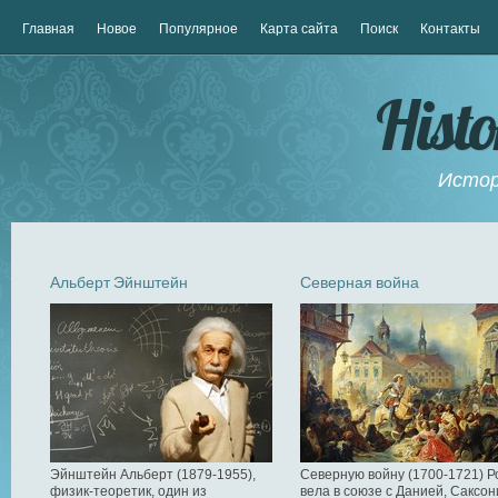
Главная
Новое
Популярное
Карта сайта
Поиск
Контакты
Hist
Истор
Альберт Эйнштейн
Северная война
Эйнштейн Альберт (1879-1955),
Северную войну (1700-1721) Р
физик-теоретик, один из
вела в союзе с Данией, Саксон