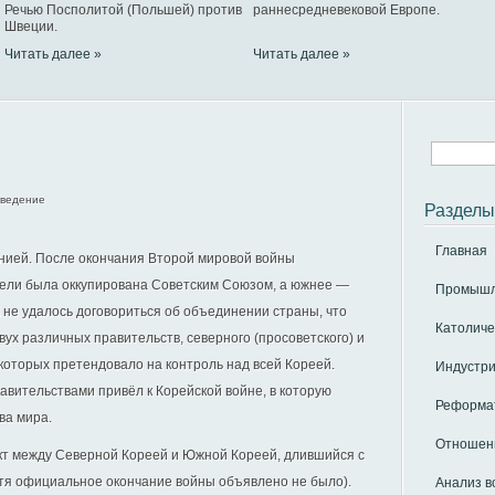
Речью Посполитой (Польшей) против
раннесредневековой Европе.
Швеции.
Читать далее »
Читать далее »
ведение
Разделы
Главная
нией. После окончания Второй мировой войны
ели была оккупирована Советским Союзом, а южнее —
Промышле
е удалось договориться об объединении страны, что
Католиче
вух различных правительств, северного (просоветского) и
 которых претендовало на контроль над всей Кореей.
Индустри
вительствами привёл к Корейской войне, в которую
Реформат
ва мира.
Отношени
кт между Северной Кореей и Южной Кореей, длившийся с
отя официальное окончание войны объявлено не было).
Анализ в