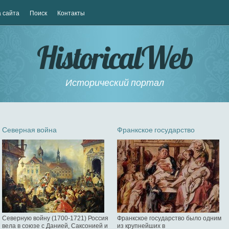
 сайта
Поиск
Контакты
HistoricalWeb
Исторический портал
Северная война
Франкское государство
Северную войну (1700-1721) Россия
Франкское государство было одним
вела в союзе с Данией, Саксонией и
из крупнейших в