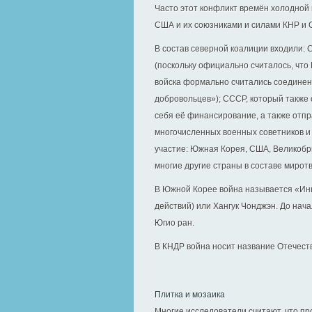
Часто этот конфликт времён холодной
США и их союзниками и силами КНР и 
В состав северной коалиции входили: 
(поскольку официально считалось, что
войска формально считались соединен
добровольцев»); СССР, который также 
себя её финансирование, а также отпр
многочисленных военных советников и
участие: Южная Корея, США, Великобр
многие другие страны в составе мирот
В Южной Корее война называется «Инц
действий) или Хангук Чонджэн. До нача
Югио ран.
В КНДР война носит название Отечеств
Плитка и мозаика
Многие исследователи считают, что пр