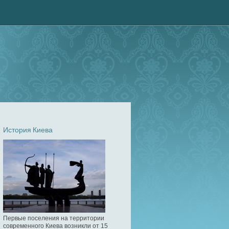
История Киева
Первые поселения на территории
современного Киева возникли от 15