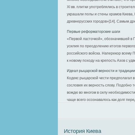
XI вв. плитки употреблялись в строит
украшали полы и стены храмов Киева, 
древнерусских городов»[14]. Самым дре
Первые реформаторские шаги
«Первой ласточкой», обозначившей в П
усилия по преодолению итогов первого
российского войска. Наперекор всему П
к новому походу на крепость Азов с удв
Идеал рыцарской верности и традиции
Кодекс рыцарской чести предполагал в
сословия их верность слову. Подобно т
вождю во многом в силу необходимост
чаще всего осознавалось как долг перед
История Киева