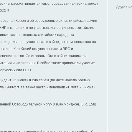
 войны рассматривается как опосредованная война между
Другая и
СССР.
Северная Корея и её вооруженные силы; китайская армия
 КНР в конфликте не участвовала, регулярные китайские
иями так называемых «китайских народных
официально не участвовал в войне, но во многом взял на
авил на Корейский полуостров части ВВС и
 специалистов. Со стороны Юга в войне принимали
итания и Филиппины. В войне также принимали участие
ворческих сил ООН.
идент 25 июня» Югио сабён (по дате начала боевых
ла 1990-х гг. её также часто именовали «Смута 25 июня»
енной Освободительной Чогук Хэбан Чонджэн. [3, с. 158]
оизводство керамической плитки началось на рубеже X –