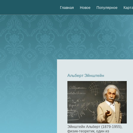
Главная
Новое
Популярное
Карта
Альберт Эйнштейн
Эйнштейн Альберт (1879-1955),
физик-теоретик, один из