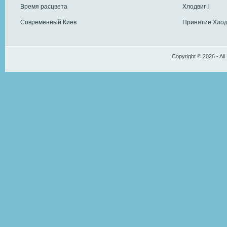
Время расцвета
Хлодвиг I
Современный Киев
Принятие Хлод
Copyright © 2026 - All