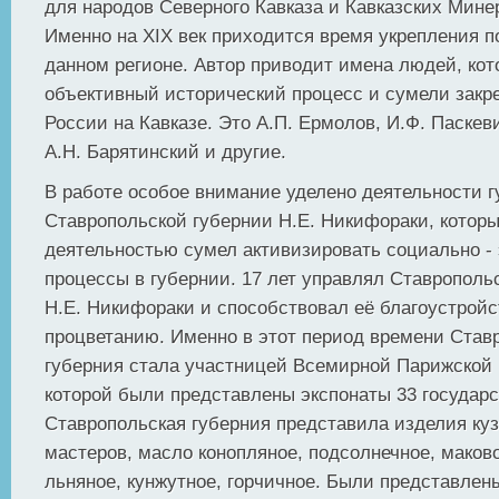
для народов Северного Кавказа и Кавказских Мине
Именно на XIX век приходится время укрепления п
данном регионе. Автор приводит имена людей, ко
объективный исторический процесс и сумели закр
России на Кавказе. Это А.П. Ермолов, И.Ф. Паскев
А.Н. Барятинский и другие.
В работе особое внимание уделено деятельности г
Ставропольской губернии Н.Е. Никифораки, котор
деятельностью сумел активизировать социально -
процессы в губернии. 17 лет управлял Ставрополь
Н.Е. Никифораки и способствовал её благоустройс
процветанию. Именно в этот период времени Став
губерния стала участницей Всемирной Парижской 
которой были представлены экспонаты 33 государс
Ставропольская губерния представила изделия ку
мастеров, масло конопляное, подсолнечное, маково
льняное, кунжутное, горчичное. Были представлен