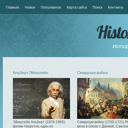
Главная
Новое
Популярное
Карта сайта
Поиск
Контакты
Hist
Истор
Альберт Эйнштейн
Северная война
Эйнштейн Альберт (1879-1955),
Северную войну (1700-1721) Р
физик-теоретик, один из
вела в союзе с Данией, Саксон