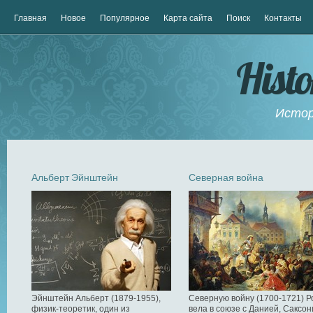
Главная
Новое
Популярное
Карта сайта
Поиск
Контакты
Hist
Истор
Альберт Эйнштейн
Северная война
Эйнштейн Альберт (1879-1955),
Северную войну (1700-1721) Р
физик-теоретик, один из
вела в союзе с Данией, Саксон