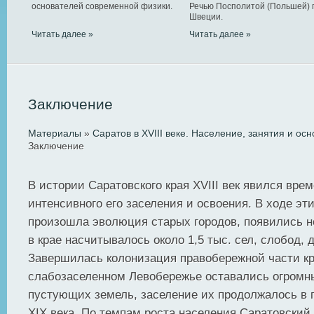
основателей современной физики.
Речью Посполитой (Польшей) 
Швеции.
Читать далее »
Читать далее »
Заключение
Материалы
»
Саратов в XVIII веке. Население, занятия и ос
Заключение
В истории Саратовского края XVIII век явился вре
интенсивного его заселения и освоения. В ходе эт
произошла эволюция старых городов, появились но
в крае насчитывалось около 1,5 тыс. сел, слобод, 
Завершилась колонизация правобережной части кр
слабозаселенном Левобережье оставались огромн
пустующих земель, заселение их продолжалось в 
XIX века. По темпам роста населения Саратовский