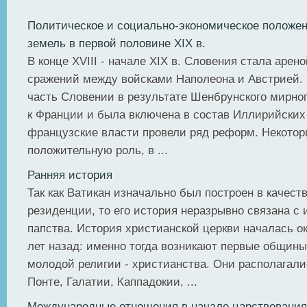
Политическое и cоциaльнo-экoнoмичecкoe положен
земель в первой половине ХIХ в.
В конце ХVIII - начале XIX в. Словения стала арен
сражений между войсками Наполеона и Австрией. 
часть Словении в результате Шенбрунского мирно
к Франции и была включена в состав Иллирийских
французские власти провели ряд реформ. Некотор
положительную роль, в ...
Ранняя история
Так как Ватикан изначально был построен в качест
резиденции, то его история неразрывно связана с 
папства. История христианской церкви началась о
лет назад: именно тогда возникают первые общин
молодой религии - христианства. Они располагали
Понте, Галатии, Каппадокии, ...
Международные отношения в начале царствования 