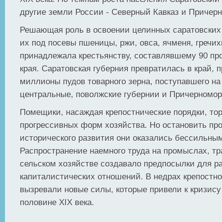
другие земли России - Северный Кавказ и Причер
Решающая роль в освоении целинных саратовских
их под посевы пшеницы, ржи, овса, ячменя, гречих
принадлежала крестьянству, составлявшему 90 пр
края. Саратовская губерния превратилась в край,
миллионы пудов товарного зерна, поступавшего на
центральные, поволжские губернии и Причерномор
Помещики, насаждая крепостнические порядки, то
прогрессивных форм хозяйства. Но остановить пр
исторического развития они оказались бессильны
Распространение наемного труда на промыслах, тр
сельском хозяйстве создавало предпосылки для р
капиталистических отношений. В недрах крепостно
вызревали новые силы, которые привели к кризису 
половине XIX века.