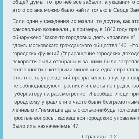
общей думы, то про неё все забыли, а указания о
этого органа можно было найти только в Своде Зак
Если одни учреждения исчезали, то другие, как эт
самовольно возникали , к примеру, в 1843 году пр
обнаружено ”какое-то городовых делъ управленiе”, 
“домъ московскаго гражданскаго общества!”46. Что
городских функций (“приращение городских доходо
вскорости были отобраны и за ними были закрепл
обязанности с которыми чиновники едва справлял
отчётность учреждений превратилась в пустую фо
не соблюдавшуюся: росписи и сметы не предоста
губернатору на рассмотрение. И вообще, люди при
городскому управлению часто были безграмотным
ленивыми,”немогшiе дать сколько-нибудь толковаг
простые вопросы, касавшiеся городского управленi
было ихъ назначенiемъ”47.
Страницы:
1
2