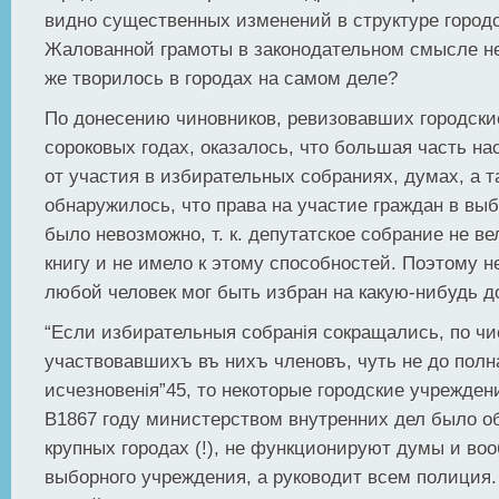
видно существенных изменений в структуре город
Жалованной грамоты в законодательном смысле не
же творилось в городах на самом деле?
По донесению чиновников, ревизовавших городски
сороковых годах, оказалось, что большая часть на
от участия в избирательных собраниях, думах, а т
обнаружилось, что права на участие граждан в вы
было невозможно, т. к. депутатское собрание не в
книгу и не имело к этому способностей. Поэтому н
любой человек мог быть избран на какую-нибудь д
“Если избирательныя собранiя сокращались, по чи
участвовавшихъ въ нихъ членовъ, чуть не до полн
исчезновенiя”45, то некоторые городские учрежден
В1867 году министерством внутренних дел было об
крупных городах (!), не функционируют думы и воо
выборного учреждения, а руководит всем полиция.