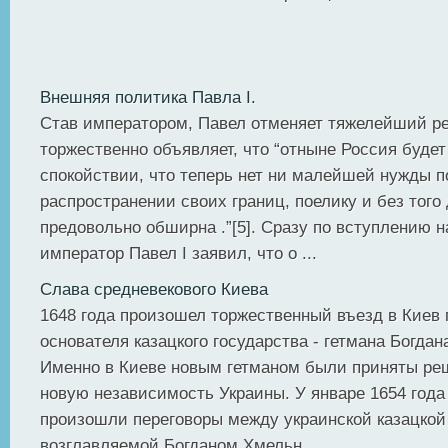
Внешняя политика Павла I.
Став императором, Павел отменяет тяжелейший ре
торжественно объявляет, что “отны­не Россия будет
спокойствии, что теперь нет ни малейшей нужды 
распространении своих границ, поелику и без того
предовольно обширна .”[5]. Сразу по вступлению н
император Павел I заявил, что о ...
Слава средневекового Киева
1648 года произошел торжественный въезд в Киев 
основателя казацкого государства - гетмана Богдан
Именно в Киеве новым гетманом были приняты реш
новую независимость Украины. У январе 1654 года 
произошли переговоры между украинской казацкой
возглавляемой Богданом Хмельн ...