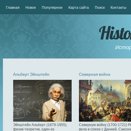
Главная
Новое
Популярное
Карта сайта
Поиск
Контакты
Hist
Истор
Альберт Эйнштейн
Северная война
Эйнштейн Альберт (1879-1955),
Северную войну (1700-1721) Р
физик-теоретик, один из
вела в союзе с Данией, Саксон