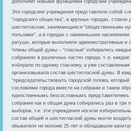
дополняет новыми функциями городские учрежден
Эти городские учреждения представляли собой сл
“городского общества”, в крупных городах, стояли
шестигласная, занимающиеся “общественными ну
пользами”, а в городах с наименьшим населением 
ратуши, которые выполняли административные и 
Члены общей думы – “гласные” избирались кажды
собраниях в различных частях города, т. е. каждое
избирало по одному гласному, а уже составленна
организовывала состав шестигласной думы. В каж
“председательствовалъ городской голова, который
сословiями города вместе на собранiе и таким об
единственнымъ безсословнымъ представителемъ г
собрание как и общая дума собирались раз в три г
выборов, т.е. эти учреждения носили избирательны
состав общей и шестигласной думы могли входит
обыватели не моложе 25 лет и обладавшие капита