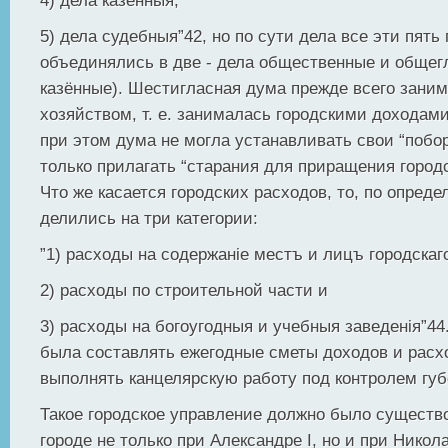
4) дела казенныя,
5) дела судебныя”42, но по сути дела все эти пять 
объединялись в две - дела общественные и общег
казённые). Шестигласная дума прежде всего зани
хозяйством, т. е. занималась городскими доходами
при этом дума не могла устанавливать свои “побор
только прилагать “старания для приращения город
Что же касается городских расходов, то, по опред
делились на три категории:
”1) расходы на содержанiе местъ и лицъ городска
2) расходы по строительной части и
3) расходы на богоугодныя и учебныя заведенiя”44
была составлять ежегодные сметы доходов и расход
выполнять канцелярскую работу под контролем губ
Такое городское управление должно было существ
городе не только при Александре I, но и при Николае