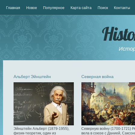
Главная
Новое
Популярное
Карта сайта
Поиск
Контакты
Hist
Истор
Альберт Эйнштейн
Северная война
Эйнштейн Альберт (1879-1955),
Северную войну (1700-1721) Р
физик-теоретик, один из
вела в союзе с Данией, Саксон