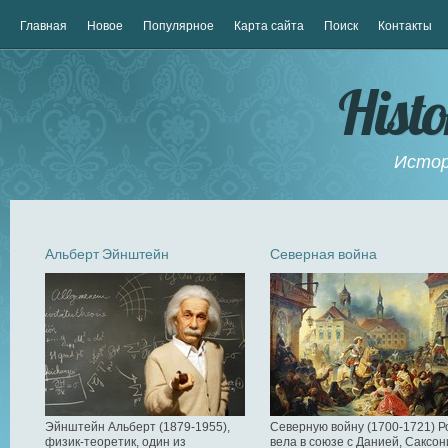
Главная
Новое
Популярное
Карта сайта
Поиск
Контакты
Hist
Истор
Альберт Эйнштейн
Северная война
Эйнштейн Альберт (1879-1955),
Северную войну (1700-1721) Р
физик-теоретик, один из
вела в союзе с Данией, Саксон