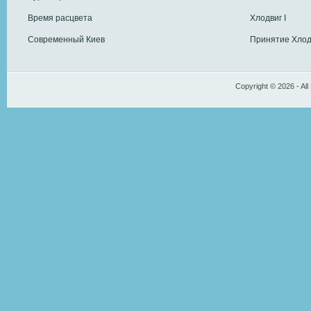
Время расцвета
Хлодвиг I
Современный Киев
Принятие Хлод
Copyright © 2026 - All