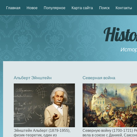
Главная
Новое
Популярное
Карта сайта
Поиск
Контакты
Hist
Истор
Альберт Эйнштейн
Северная война
Эйнштейн Альберт (1879-1955),
Северную войну (1700-1721) Р
физик-теоретик, один из
вела в союзе с Данией, Саксон