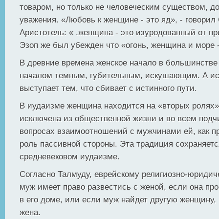
товаром, но только не человеческим существом, 
уважения. «Любовь к женщине - это яд», - говорил 
Аристотель: « .женщина - это изуродованный от п
Эзоп же был убежден что «огонь, женщина и море -
В древние времена женское начало в большинстве
началом темным, губительным, искушающим. А и
выступает тем, что сбивает с истинного пути.
В иудаизме женщина находится на «вторых ролях»
исключена из общественной жизни и во всем подч
вопросах взаимоотношений с мужчинами ей, как п
роль пассивной стороны. Эта традиция сохраняетс
средневековом иудаизме.
Согласно Талмуду, еврейскому религиозно-юридиче
муж имеет право развестись с женой, если она пр
в его доме, или если муж найдет другую женщину, 
жена.