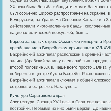
Одной из основных задач внутренних войск в 20-е -
ХХ века была борьба с бандитизмом и басмачест
был особенно широко распространен на Украине, в
Белоруссии, на Урале. На Северном Кавказе и в За
действовали многочисленные банды, сколоченные
националистической верхушкой, быв ...
Борьба западных стран, Османской империи и Ира
преобладание в Бахрейнском архипелаге в XVI-XVII
Бахрейнский архипелаг расположен в средней час
залива (Арабский залив у всех арабских народов, 
второй половине XX в. чаще всего просто Залив), 
побережья в центре бухты Бахрейн. Расположенны
Бахрейнский архипелаг включает в общей сложнос
островов и островков. Накануне ...
Культура Саратовского края
Архитектура. С конца XVII века в Саратове появля
постройки. Первыми из них были церкви. До наши