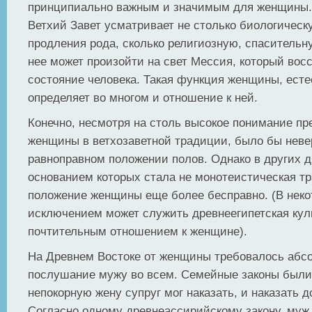
принципиально важным и значимым для женщины.
Ветхий Завет усматривает не столько биологичес
продления рода, сколько религиозную, спасительн
нее может произойти на свет Мессия, который вос
состояние человека. Такая функция женщины, есте
определяет во многом и отношение к ней.
Конечно, несмотря на столь высокое понимание пр
женщины в ветхозаветной традиции, было бы неве
равноправном положении полов. Однако в других д
основанием которых стала не монотеистическая т
положение женщины еще более бесправно. (В неко
исключением может служить древнеегипетская куль
почтительным отношением к женщине).
На Древнем Востоке от женщины требовалось абс
послушание мужу во всем. Семейные законы были
непокорную жену супруг мог наказать, и наказать д
Согласно одному древнеассирийскому закону, муж