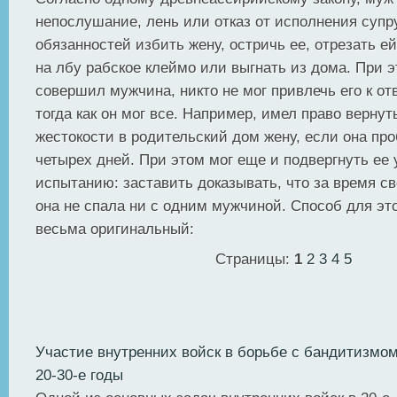
непослушание, лень или отказ от исполнения супр
обязанностей избить жену, остричь ее, отрезать е
на лбу рабское клеймо или выгнать из дома. При э
совершил мужчина, никто не мог привлечь его к от
тогда как он мог все. Например, имел право верну
жестокости в родительский дом жену, если она пр
четырех дней. При этом мог еще и подвергнуть ее
испытанию: заставить доказывать, что за время св
она не спала ни с одним мужчиной. Способ для эт
весьма оригинальный:
Страницы:
1
2
3
4
5
Участие внутренних войск в борьбе с бандитизмо
20-30-е годы