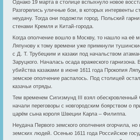
Однако 19 марта в столице вспыхнуло новое восст
Разгорелись уличные бои, в которых интервенты с
неудачу. Тогда они подожгли город. Польский гарн
стенами Кремля и Китай-города.
Когда ополчение вошло в Москву, то нашло на её 
Ляпунову к тому времени уже примкнули тушинские
с Д. Т. Трубецким и казаки под начальством атама
Заруцкого. Началась осада вражеского гарнизона. 
убийства казаками в июне 1611 года Прокопия Ляп
земское ополчение распалось. Под столицей остал
казачьи отряды.
Тем временем Сигизмунд III взял обескровленный
начали переговоры с новгородским боярством о п
царём сына короля Швеции Карла – Филиппа.
Неудача Первого земского ополчения огорчила, но
земских людей. Осенью 1611 года Российское госу