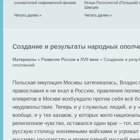
основателей современной физики.
Речью Посполитой (Польшей) 
Швеции.
Читать далее »
Читать далее »
Создание и результаты народных ополч
Материалы
»
Развитие России в XVII веке
» Создание и резу
ополчений
Польская оккупация Москвы затягивалась, Владис
православия и не ехал в Россию, правление поляк
клевретов в Москве возбуждало против себя всё 
неудовольствие. Теперь и у служилых людей, и у
вообще, и у тех казаков, у которых жило национал
религиозное чувство, оставался один враг – тот, к
русскую столицу иноземными войсками и угрожал
русскому государству и православной русской вере