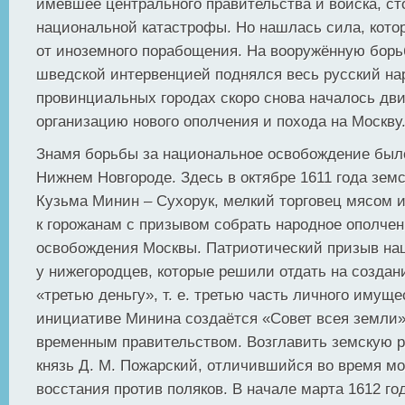
имевшее центрального правительства и войска, ст
национальной катастрофы. Но нашлась сила, кото
от иноземного порабощения. На вооружённую борьб
шведской интервенцией поднялся весь русский на
провинциальных городах скоро снова началось дв
организацию нового ополчения и похода на Москву
Знамя борьбы за национальное освобождение был
Нижнем Новгороде. Здесь в октябре 1611 года зем
Кузьма Минин – Сухорук, мелкий торговец мясом 
к горожанам с призывом собрать народное ополчен
освобождения Москвы. Патриотический призыв наш
у нижегородцев, которые решили отдать на создан
«третью деньгу», т. е. третью часть личного имуще
инициативе Минина создаётся «Совет всея земли
временным правительством. Возглавить земскую р
князь Д. М. Пожарский, отличившийся во время мо
восстания против поляков. В начале марта 1612 го