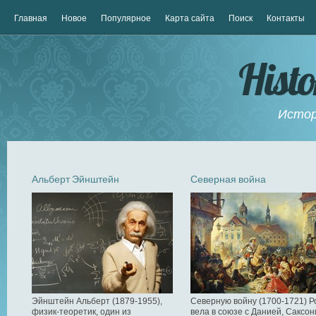
Главная
Новое
Популярное
Карта сайта
Поиск
Контакты
Hist
Истор
Альберт Эйнштейн
Северная война
Эйнштейн Альберт (1879-1955),
Северную войну (1700-1721) Р
физик-теоретик, один из
вела в союзе с Данией, Саксон