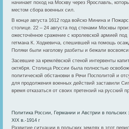
начинает поход на Москву через Ярославль, котор
местом сбора военных сил.
В конце августа 1612 года войско Минина и Пожарс
столице. 22 – 24 августа под стенами Москвы про
ожесточённое сражение с королевской армией под
гетмана К. Ходкевича, спешившей на помощь осаж
Поляки были наголову разбиты и бежали восвояси
Засевшие за кремлёвской стеной интервенты капи
октября. Столица России была полностью освобож
политической обстановки в Речи Посполитой и отс
для продолжения военных действий заставили Сиги
время отказаться от своих претензий на русский п
Политика России, Германии и Австрии в польских з
XIX в.-1914 г
Развитие ситуации в польских землях в этот пери