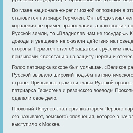
Во главе национально-религиозной оппозиции в эт
становится патриарх Гермоген. Он твёрдо заявляет
королевич не примет православия, а «литовские л
Русской земли, то «Владислав нам не государь». К
доводы и увещания не оказали действия на повед
стороны, Гермоген стал обращаться к русским лю
призывами к восстанию на защиту церкви и отечес
Голос патриарха вскоре был услышан. «Великое р
Русской вызвало широкий подъём патриотического
стране. Призывные грамоты главы Русской правос
патриарха Гермогена и рязанского воеводы Прокоп
сделали свое дело.
Прокопий Ляпунов стал организатором Первого наро
его называют, земского) ополчения, которое в нача
выступило к Москве.