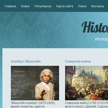
Главная
Новое
Популярное
Карта сайта
Поиск
Контакты
Hist
Истор
Альберт Эйнштейн
Северная война
Эйнштейн Альберт (1879-1955),
Северную войну (1700-1721) Р
физик-теоретик, один из
вела в союзе с Данией, Саксон