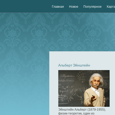
Главная
Новое
Популярное
Карта
Альберт Эйнштейн
Эйнштейн Альберт (1879-1955),
физик-теоретик, один из