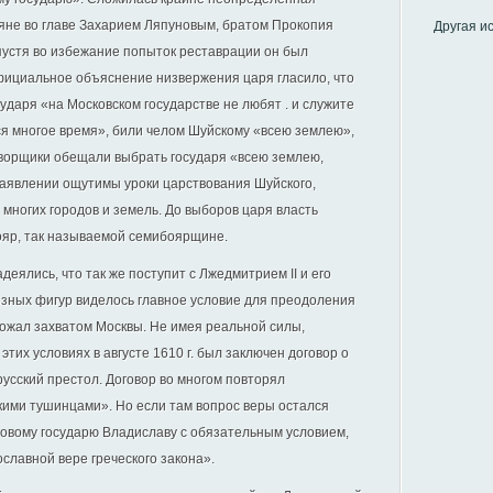
оряне во главе Захарием Ляпуновым, братом Прокопия
Другая и
спустя во избежание попыток реставрации он был
фициальное объяснение низвержения царя гласило, что
ударя «на Московском государстве не любят . и служите
тся многое время», били челом Шуйскому «всею землею»,
оворщики обещали выбрать государя «всею землею,
заявлении ощутимы уроки царствования Шуйского,
многих городов и земель. До выборов царя власть
ояр, так называемой семибоярщине.
деялись, что так же поступит с Лжедмитрием II и его
озных фигур виделось главное условие для преодоления
рожал захватом Москвы. Не имея реальной силы,
тих условиях в августе 1610 г. был заключен договор о
усский престол. Договор во многом повторял
кими тушинцами». Но если там вопрос веры остался
новому государю Владиславу с обязательным условием,
ославной вере греческого закона».