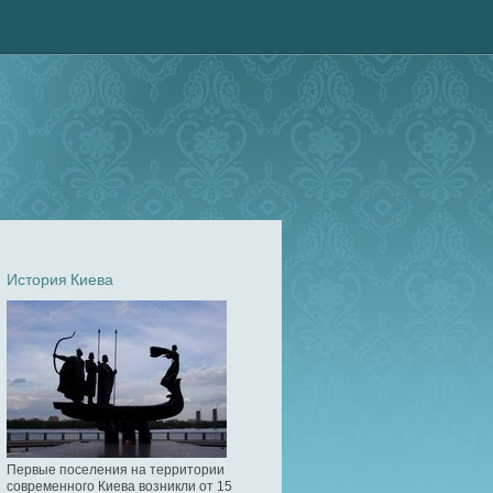
История Киева
Первые поселения на территории
современного Киева возникли от 15