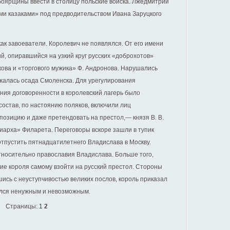
боярщины ввести в столицу польские войска. Лжедмитрий
ыми казаками» под предводительством Ивана Заруцкого
как завоеватели. Королевич не появлялся. От его имени
й, опиравшийся на узкий круг русских «доброхотов»
ова и «торгового мужика» Ф. Андронова. Нарушались
лжалась осада Смоленска. Для урегулирования
ния договоренности в королевский лагерь было
состав, по настоянию поляков, включили лиц
позицию и даже претендовать на престол,— князя В. В.
иарха» Филарета. Переговоры вскоре зашли в тупик
отпустить пятнадцатилетнего Владислава в Москву.
тносительно православия Владислава. Больше того,
ие короля самому взойти на русский престол. Стороны
ись с неуступчивостью великих послов, король приказал
зался ненужным и невозможным.
Страницы:
1
2