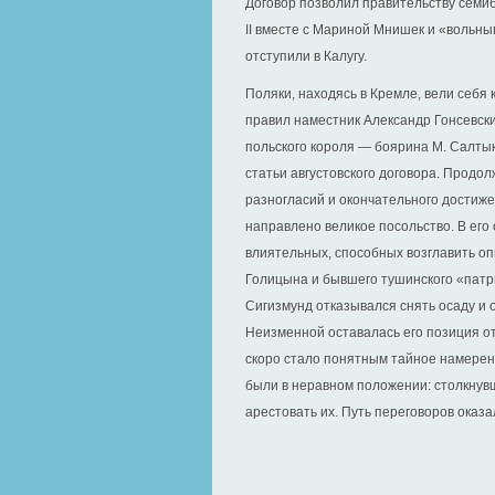
Договор позволил правительству семи
II вместе с Мариной Мнишек и «вольн
отступили в Калугу.
Поляки, находясь в Кремле, вели себя 
правил наместник Александр Гонсевски
польского короля — боярина М. Салтык
статьи августовского договора. Продо
разногласий и окончательного достиже
направлено великое посольство. В его 
влиятельных, способных возглавить оп
Голицына и бывшего тушинского «патр
Сигизмунд отказывался снять осаду и 
Неизменной оставалась его позиция о
скоро стало понятным тайное намерен
были в неравном положении: столкнувш
арестовать их. Путь переговоров ока