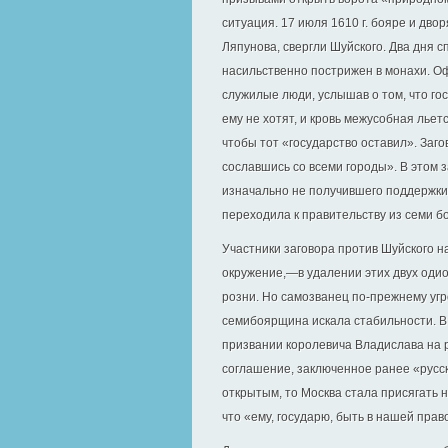
ситуация. 17 июля 1610 г. бояре и дв
Ляпунова, свергли Шуйского. Два дня 
насильственно пострижен в монахи. О
служилые люди, услышав о том, что гос
ему не хотят, и кровь межусобная лье
чтобы тот «государство оставил». Заг
сославшись со всеми городы». В этом 
изначально не получившего поддержки 
переходила к правительству из семи б
Участники заговора против Шуйского на
окружение,—в удалении этих двух оди
розни. Но самозванец по-прежнему уг
семибоярщина искала стабильности. В э
призвании королевича Владислава на р
соглашение, заключенное ранее «русс
открытым, то Москва стала присягать 
что «ему, государю, быть в нашей прав