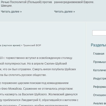
Речью Посполитой (Польшей) против
раннесредневековой Европе.
Швеции.
Читать далее »
Читать далее »
Разделы
а (смутное время)
» Тушинский ВОР
Главная
0 г. торжественно вступил в освобожденную столицу.
Промышле
ой популярностью. Но в апреле Скопин-Шуйский
и, что он был отравлен. Смерть князя погубила Шуйских
Католиче
ла бы сплотить русское общество.
Индустри
нес поражение царским поискам под командованием
Реформат
о близ Можайска. Сражение не отличалось упорством:
ять насмерть за Василия Шуйского. Жолкевский двинулся
Отношени
роду приблизился Лжедмитрий II, обратившийся к жителям с
Анализ в
му государю». Сложилась крайне неопределенная