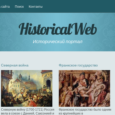
 сайта
Поиск
Контакты
HistoricalWeb
Исторический портал
Северная война
Франкское государство
Северную войну (1700-1721) Россия
Франкское государство было одним
вела в союзе с Данией, Саксонией и
из крупнейших в