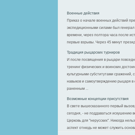
Военные действия
Приказ о начале военных действий пр
экспедиционными силами был генерал Т
времени, через полтора часа после ис
первые взрывы. Через 45 минут прези
Традиция рыцарских турниров
И после посвящения в рыцари повсед
тренинг физических и воинских достои
культурными субститутами сражений,
навыков и самоутверждению рыцаря в 
раненным ...
Возможные концепции присутствия
В свете вышесказанного первый вызов
сегодня, - не поддаваться искушению в
Церковь для "нерусских". Никогда нель
аспект отнюдь не может служить основа