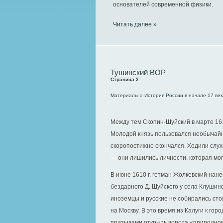
основателей современной физики.
Читать далее »
Тушинский ВОР
Страница 2
Материалы
»
История России в начале 17 век
Между тем Скопин-Шуйский в марте 161
Молодой князь пользовался необычайн
скоропостижно скончался. Ходили слух
— они лишились личности, которая мог
В июне 1610 г. гетман Жолкевский на
бездарного Д. Шуйского у села Клушин
иноземцы и русские не собирались сто
на Москву. В это время из Калуги к го
призывами открыть ворота «природно