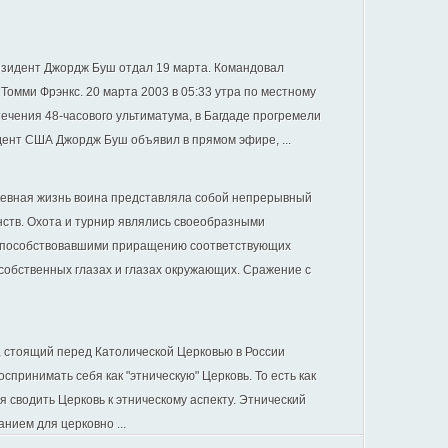
езидент Джордж Буш отдал 19 марта. Командовал
омми Фрэнкс. 20 марта 2003 в 05:33 утра по местному
течения 48-часового ультиматума, в Багдаде прогремели
дент США Джордж Буш объявил в прямом эфире, ...
невная жизнь воина представляла собой непрерывный
нств. Охота и турнир являлись своеобразными
 способствовавшими приращению соответствующих
собственных глазах и глазах окружающих. Сражение с
, стоящий перед Католической Церковью в России
оспринимать себя как "этническую" Церковь. То есть как
зя сводить Церковь к этническому аспекту. Этнический
нием для церковно ...