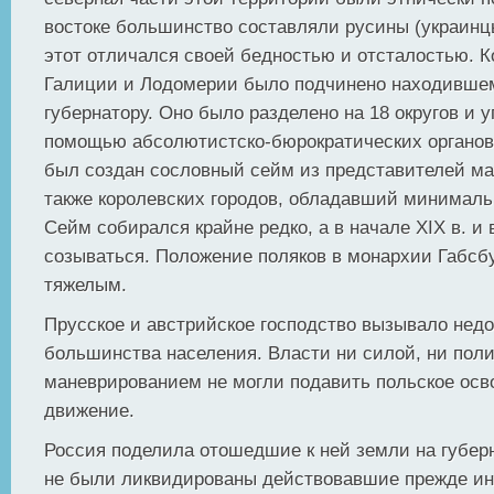
востоке большинство составляли русины (украинцы
этот отличался своей бедностью и отсталостью. 
Галиции и Лодомерии было подчинено находивше
губернатору. Оно было разделено на 18 округов и 
помощью абсолютистско-бюрократических органов. 
был создан сословный сейм из представителей ма
также королевских городов, обладавший минимал
Сейм собирался крайне редко, а в начале XIX в. и
созываться. Положение поляков в монархии Габс
тяжелым.
Прусское и австрийское господство вызывало нед
большинства населения. Власти ни силой, ни пол
маневрированием не могли подавить польское осв
движение.
Россия поделила отошедшие к ней земли на губерн
не были ликвидированы действовавшие прежде ин