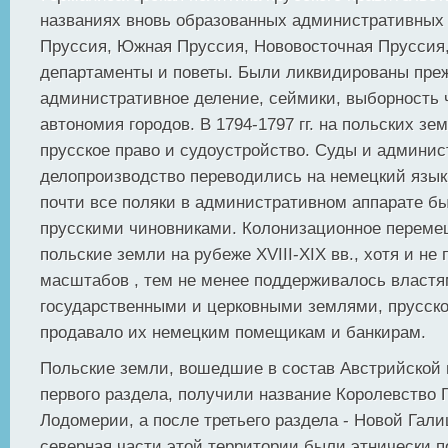
названиях вновь образованных административных 
Пруссия, Южная Пруссия, Нововосточная Пруссия,
департаменты и поветы. Были ликвидированы пре
административное деление, сеймики, выборность 
автономия городов. В 1794-1797 гг. на польских з
прусское право и судоустройство. Суды и админис
делопроизводство переводились на немецкий язык
почти все поляки в административном аппарате б
прусскими чиновниками. Колонизационное переме
польские земли на рубеже XVIII-XIX вв., хотя и не
масштабов , тем не менее поддерживалось властя
государственными и церковными землями, прусско
продавало их немецким помещикам и банкирам.
Польские земли, вошедшие в состав Австрийской
первого раздела, получили название Королевство 
Лодомерии, а после третьего раздела - Новой Гали
северная части этой территории были этнически п