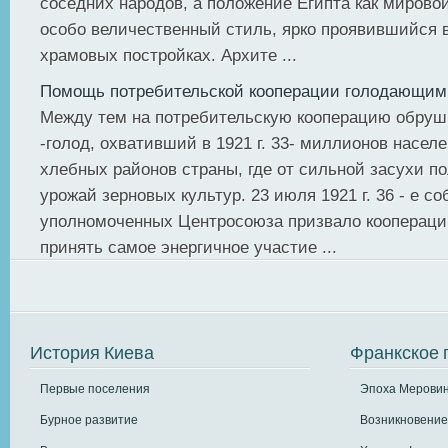
соседних народов, а положение Египта как мирово
особо величественный стиль, ярко проявившийся
храмовых постройках. Архите ...
Помощь потребительской кооперации голодающим
Между тем на потребительскую кооперацию обруш
-голод, охвативший в 1921 г. 33- миллионов насел
хлебных районов страны, где от сильной засухи п
урожай зерновых культур. 23 июля 1921 г. 36 - е с
уполномоченных Центросоюза при­звало коопераци
принять самое энергичное участие ...
История Киева
Франкское 
Первые поселения
Эпоха Меровин
Бурное развитие
Возникновение