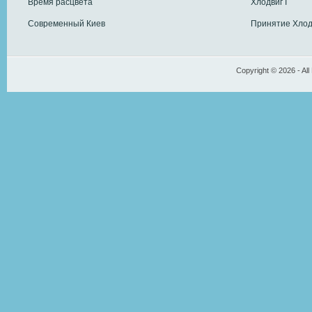
Время расцвета
Хлодвиг I
Современный Киев
Принятие Хлод
Copyright © 2026 - All