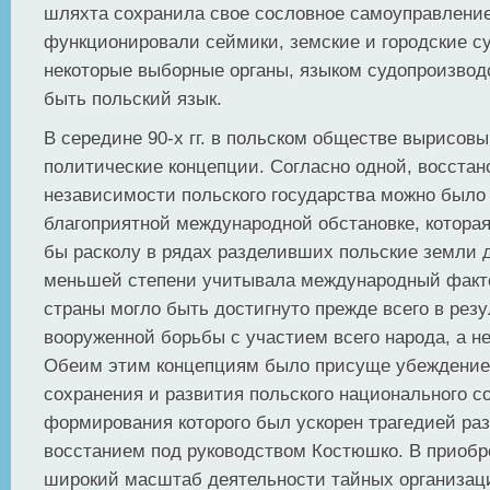
шляхта сохранила свое сословное самоуправление
функционировали сеймики, земские и городские с
некоторые выборные органы, языком судопроизвод
быть польский язык.
В середине 90-х гг. в польском обществе вырисов
политические концепции. Согласно одной, восста
независимости польского государства можно было
благоприятной международной обстановке, котора
бы расколу в рядах разделивших польские земли д
меньшей степени учитывала международный факт
страны могло быть достигнуто прежде всего в резу
вооруженной борьбы с участием всего народа, а н
Обеим этим концепциям было присуще убеждение
сохранения и развития польского национального с
формирования которого был ускорен трагедией ра
восстанием под руководством Костюшко. В приобр
широкий масштаб деятельности тайных организац