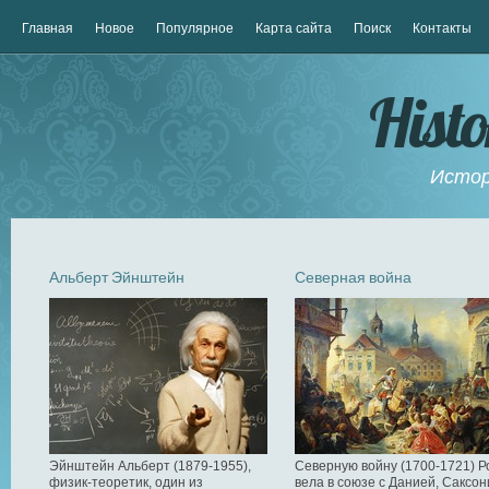
Главная
Новое
Популярное
Карта сайта
Поиск
Контакты
Hist
Истор
Альберт Эйнштейн
Северная война
Эйнштейн Альберт (1879-1955),
Северную войну (1700-1721) Р
физик-теоретик, один из
вела в союзе с Данией, Саксон