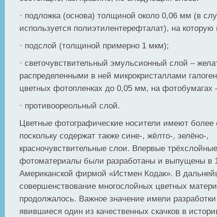
· подложка (основа) толщиной около 0,06 мм (в сл
используется полиэтилентерефталат), на которую 
· подслой (толщиной примерно 1 мкм);
· светочувствительный эмульсионный слой – жела
распределенными в ней микрокристаллами галоген
цветных фотопленках до 0,05 мм, на фотобумагах –
· противоореольный слой.
Цветные фотографические носители имеют более 
поскольку содержат также сине-, жёлто-, зелёно-,
красночувствительные слои. Впервые трёхслойны
фотоматериалы были разработаны и выпущены в 1
Американской фирмой «Истмен Кодак». В дальне
совершенствование многослойных цветных матер
продолжалось. Важное значение имели разработки 1
явившиеся один из качественных скачков в истор