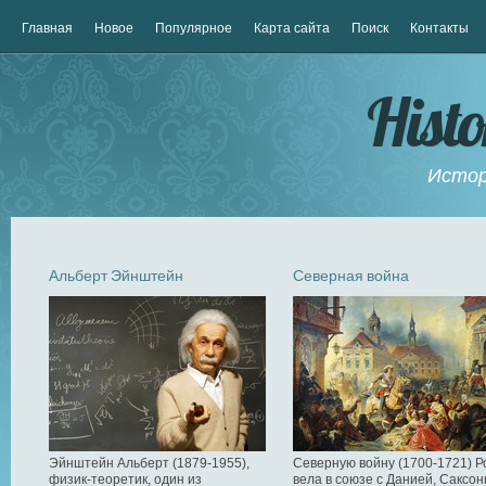
Главная
Новое
Популярное
Карта сайта
Поиск
Контакты
Hist
Истор
Альберт Эйнштейн
Северная война
Эйнштейн Альберт (1879-1955),
Северную войну (1700-1721) Р
физик-теоретик, один из
вела в союзе с Данией, Саксон