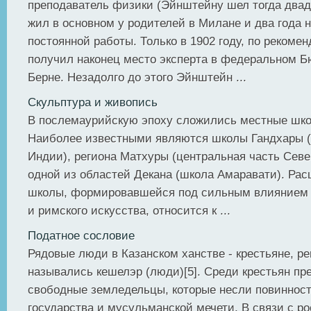
преподаватель физики (Эйнштейну шел тогда двад
жил в основном у родителей в Милане и два года н
постоянной работы. Только в 1902 году, по рекомен
получил наконец место эксперта в федеральном Б
Берне. Незадолго до этого Эйнштейн ...
Скульптура и живопись
В послемаурийскую эпоху сложились местные шко
Наиболее известными являются школы Гандхары 
Индии), региона Матхуры (центральная часть Сев
одной из областей Декана (школа Амаравати). Рас
школы, формировавшейся под сильным влиянием 
и римского искусства, относится к ...
Податное сословие
Рядовые люди в Казанском ханстве - крестьяне, р
назывались кешелэр (люди)[5]. Среди крестьян пр
свободные земледельцы, которые несли повинност
государства и мусульманской мечети. В связи с ро