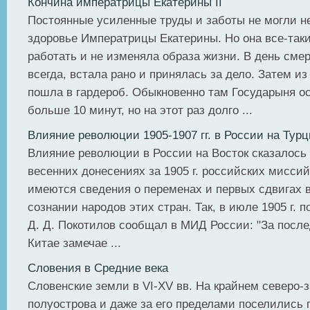
Кончина императрицы Екатерины II
Постоянные усиленные труды и заботы не могли н
здоровье Императрицы Екатерины. Но она все-так
работать и не изменяла образа жизни. В день смерт
всегда, встала рано и принялась за дело. Затем из
пошла в гардероб. Обыкновенно там Государыня о
больше 10 минут, но на этот раз долго ...
Влияние революции 1905-1907 гг. в России на Тур
Влияние революции в России на Восток сказалось н
весенних донесениях за 1905 г. российских миссий
имеются сведения о переменах и первых сдвигах 
сознании народов этих стран. Так, в июле 1905 г. 
Д. Д. Покотилов сообщал в МИД России: "За после
Китае замечае ...
Словения в Средние века
Словенские земли в VI-ХV вв. На крайнем северо-
полуострова и даже за его пределами поселились 