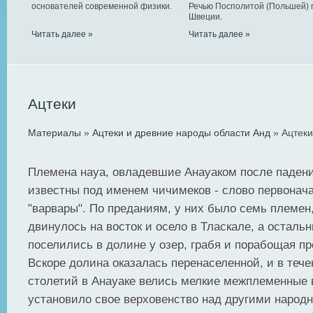
основателей современной физики.
Речью Посполитой (Польшей) 
Швеции.
Читать далее »
Читать далее »
Ацтеки
Материалы
»
Ацтеки и древние народы области Анд
» Ацтеки
Племена науа, овладевшие Анауаком после падени
известны под именем чичимеков - слово первонач
"варвары". По преданиям, у них было семь племен,
двинулось на восток и осело в Тласкале, а осталь
поселились в долине у озер, грабя и порабощая п
Вскоре долина оказалась перенаселенной, и в тече
столетий в Анауаке велись мелкие межплеменные
установило свое верховенство над другими народ