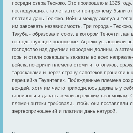
посреди озера Тескоко. Это произошло в 1325 году.
последующих ста лет ацтеки по-прежнему были о
платили дань Тескоко. Войны между аколуа и теп
им завоевать независимость. Три города - Тескоко
Такуба - образовали союз, в котором Теночтитлан 
господствующее положение. Ацтеки установили вс
господство над другими народами долины, а зате
горы и стали совершать захваты во всех направле
войска покорили племена отоми и тотонаков, сраж
тарасканами и через страну сапотеков проникли к 
перешейка Теуантепек. Побежденные племена сох
вождей, хотя им часто приходилось держать у себ
гарнизоны и давать земли ацтекским вельможам. 
племен ацтеки требовали, чтобы они поставляли 
жертвоприношений и платили дань натурой.