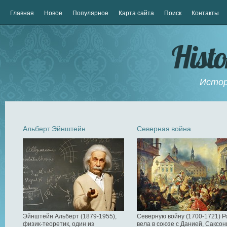
Главная
Новое
Популярное
Карта сайта
Поиск
Контакты
Hist
Истор
Альберт Эйнштейн
Северная война
Эйнштейн Альберт (1879-1955),
Северную войну (1700-1721) Р
физик-теоретик, один из
вела в союзе с Данией, Саксон