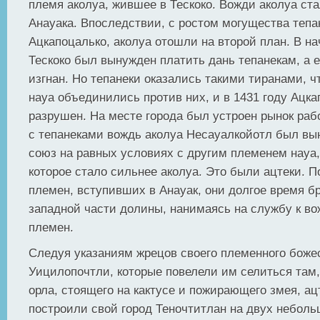
племя аколуа, жившее в Тескоко. Вожди аколуа ст
Анауака. Впоследствии, с ростом могущества тепан
Ацкапоцалько, аколуа отошли на второй план. В на
Тескоко был вынужден платить дань тепанекам, а 
изгнан. Но тепанеки оказались такими тиранами, ч
науа объединились против них, и в 1431 году Ацк
разрушен. На месте города был устроен рынок раб
с тепанеками вождь аколуа Несауалкойотл был вы
союз на равных условиях с другим племенем науа
которое стало сильнее аколуа. Это были ацтеки. 
племен, вступивших в Анауак, они долгое время б
западной части долины, нанимаясь на службу к в
племен.
Следуя указаниям жрецов своего племенного боже
Уицилопочтли, которые повелели им селиться там,
орла, стоящего на кактусе и пожирающего змея, ац
построили свой город Теночтитлан на двух неболь