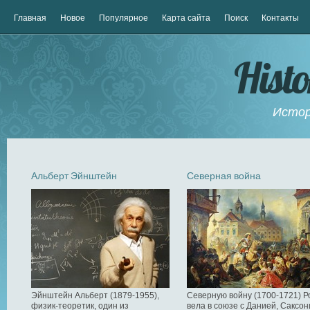
Главная
Новое
Популярное
Карта сайта
Поиск
Контакты
Hist
Истор
Альберт Эйнштейн
Северная война
Эйнштейн Альберт (1879-1955),
Северную войну (1700-1721) Р
физик-теоретик, один из
вела в союзе с Данией, Саксон