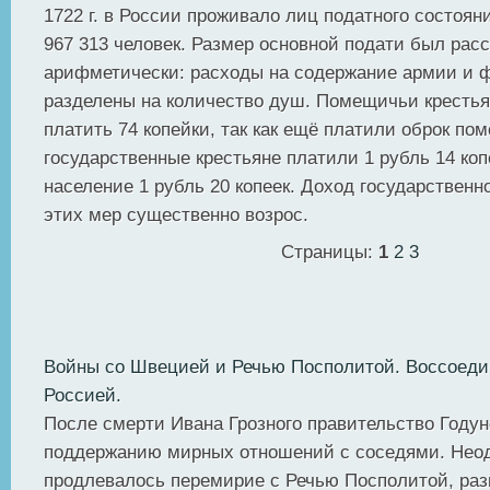
1722 г. в России проживало лиц податного состоян
967 313 человек. Размер основной подати был рас
арифметически: расходы на содержание армии и 
разделены на количество душ. Помещичьи кресть
платить 74 копейки, так как ещё платили оброк по
государственные крестьяне платили 1 рубль 14 коп
население 1 рубль 20 копеек. Доход государственн
этих мер существенно возрос.
Страницы:
1
2
3
Войны со Швецией и Речью Посполитой. Воссоеди
Россией.
После смерти Ивана Грозного правительство Годун
поддержанию мирных отношений с соседями. Нео
продлевалось перемирие с Речью Посполитой, ра