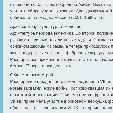
отношения с Кавказом и Средней Азией. Вместе с
усилить оборону южных границ. Дважды крымский
собирался в поход на Россию (1591, 1598), но ...
Архитектура, скульптура и живопись
Архитектура периода эклектики. Во второй половин
русскими зодчими встали новые задачи. Прежде о
основном дворцы и храмы, а теперь приходилось 
железнодорожные вокзалы, фабричные корпуса, ма
Расширилось применение железа и стекла, начало
бетона. Теперь, в век денег и ч ...
Общественный строй
Расширению феодального землевладения в VIII в.
новые захватнические войны, сопровождавшая их 
франкской колонизации. Причем если во франкско
VII вв. принимала участие в основном верхушка фр
общества, то к колонизации VII-IX вв., происходи