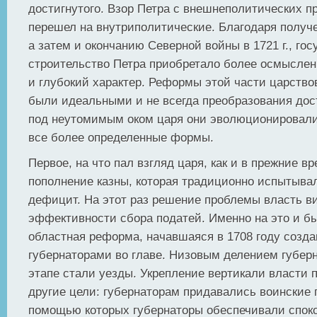
достигнутого. Взор Петра с внешнеполитических п
перешел на внутриполитические. Благодаря получ
а затем и окончанию Северной войны в 1721 г., го
строительство Петра приобретало более осмысле
и глубокий характер. Реформы этой части царство
были идеальными и не всегда преобразования дос
под неутомимым оком царя они эволюционировали
все более определенные формы.
Первое, на что пал взгляд царя, как и в прежние в
пополнение казны, которая традиционно испытыва
дефицит. На этот раз решение проблемы власть в
эффективности сбора податей. Именно на это и б
областная реформа, начавшаяся в 1708 году созда
губернаторами во главе. Низовым делением губер
этапе стали уезды. Укрепление вертикали власти 
другие цели: губернаторам придавались воинские 
помощью которых губернаторы обеспечивали споко