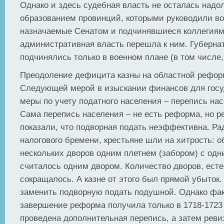
Однако и здесь судебная власть не осталась надол
образованием провинций, которыми руководили в
назначаемые Сенатом и подчинявшиеся коллегиям
административная власть перешла к ним. Губерна
подчинялись только в военном плане (в том числе,
Преодоление дефицита казны на областной реформ
Следующей мерой в изыскании финансов для госу
меры по учету податного населения – перепись нас
Сама перепись населения – не есть реформа, но р
показали, что подворная подать неэффективна. Р
налогового бремени, крестьяне шли на хитрость: 
нескольких дворов одним плетнем (забором) с одн
считалось одним двором. Количество дворов, есте
сокращалось. А казне от этого был прямой убыток
заменить подворную подать подушной. Однако фа
завершение реформа получила только в 1718-1723 г
проведена дополнительная перепись, а затем реви