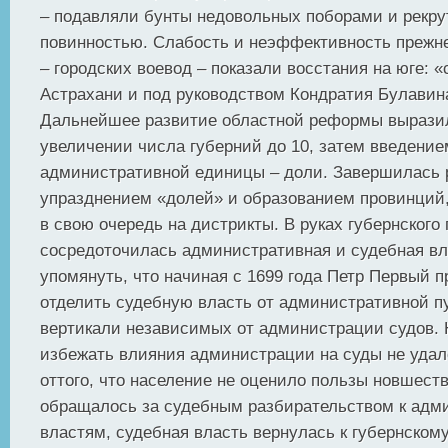
– подавляли бунты недовольных поборами и рекру
повинностью. Слабость и неэффективность прежн
– городских воевод – показали восстания на юге: «
Астрахани и под руководством Кондратия Булавина
Дальнейшее развитие областной реформы выразил
увеличении числа губерний до 10, затем введение
административной единицы – доли. Завершилась
упразднением «долей» и образованием провинций
в свою очередь на дистрикты. В руках губернского 
сосредоточилась административная и судебная вл
упомянуть, что начиная с 1699 года Петр Первый 
отделить судебную власть от административной п
вертикали независимых от администрации судов. 
избежать влияния администрации на суды не удало
оттого, что население не оценило пользы новшеств
обращалось за судебным разбирательством к ад
властям, судебная власть вернулась к губернском