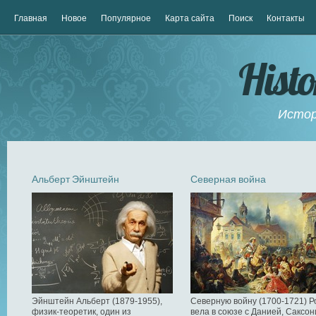
Главная
Новое
Популярное
Карта сайта
Поиск
Контакты
Hist
Истор
Альберт Эйнштейн
Северная война
Эйнштейн Альберт (1879-1955),
Северную войну (1700-1721) Р
физик-теоретик, один из
вела в союзе с Данией, Саксон