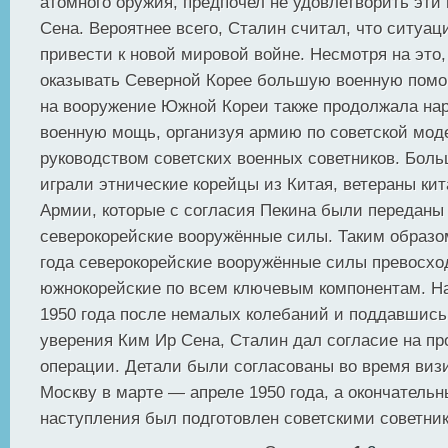
атомного оружия, предпочел не удовлетворить эти
Сена. Вероятнее всего, Сталин считал, что ситуац
привести к новой мировой войне. Несмотря на эт
оказывать Северной Корее большую военную помо
на вооружение Южной Кореи также продолжала на
военную мощь, организуя армию по советской мод
руководством советских военных советников. Бол
играли этнические корейцы из Китая, ветераны ки
Армии, которые с согласия Пекина были переданы
северокорейские вооружённые силы. Таким образом
года северокорейские вооружённые силы превосх
южнокорейские по всем ключевым компонентам. На
1950 года после немалых колебаний и поддавшись
уверения Ким Ир Сена, Сталин дал согласие на п
операции. Детали были согласованы во время виз
Москву в марте — апреле 1950 года, а окончатель
наступления был подготовлен советскими советник