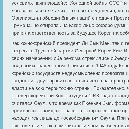
условиях начинающейся Холодной войны СССР и
договориться о деталях этого воссоединения, поэт
Организация объединённых наций с подачи През
Трумэна, не опираясь на какие-либо референдумы
приняла ответственность за будущее Кореи на себ
Как южнокорейский президент Ли Сын Ман, так и 
секретарь Трудовой партии Северной Кореи Ким И
своих намерений: оба режима стремились объеди
под своим главенством. Принятые в 1948 году Кон
корейских государств недвусмысленно провозглаш
каждого из двух правительств является распростр
власти на всю территорию страны. Показательно, ч
с северокорейской Конституцией 1948 года столиц
считался Сеул, в то время как Пхеньян был, форма
временной столицей страны, в которой высшие ор
находились лишь до «освобождения» Сеула. При э
как советские, так и американские войска были вы