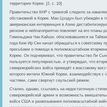
территории Кореи. [2, с. 10]
Правительство КНР с тревогой следило за накаля
обстановкой в Корее. Мао Цзэдун был убеждён в т
американская интервенция в Азию дестабилизируе
регионе и неблагоприятно повлияет на его планы 
Гоминьдана Чан Кайши, обосновавшиеся на Тайван
года Ким Ир Сен начал обращаться к советскому п
просьбами о помощи в полномасштабном вторже
Корею. Он подчеркивал, что правительство Ли Сын
пользуется популярностью, и утверждал, что втор
северокорейских войск приведёт к массовому восс
которого жители Южной Кореи, взаимодействуя с 
частями, сами свергнут сеульский режим.
Сталин, однако, ссылаясь на недостаточную степе
северокорейской армии и возможность вмешательс
войск США и развязывания полномасштабной вой