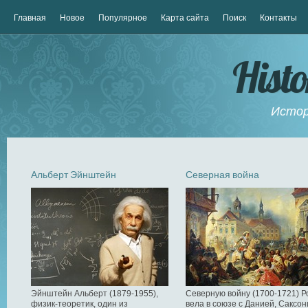
Главная
Новое
Популярное
Карта сайта
Поиск
Контакты
Hist
Истор
Альберт Эйнштейн
Северная война
Эйнштейн Альберт (1879-1955),
Северную войну (1700-1721) Р
физик-теоретик, один из
вела в союзе с Данией, Саксон