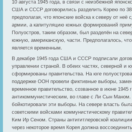
10 августа 1945 года, в связи с неизбежной японск
США и СССР договорились разделить Корею по 38
предполагая, что японские войска к северу от неё 
армии, а капитуляцию южных формирований прим
Полуостров, таким образом, был разделён на севе
южную, американскую, части. Предполагалось, что
является временным.
В декабре 1945 года США и СССР подписали догов
управлении страной. В обеих частях, северной и 
сформированы правительства. На юге полуостров
поддержке ООН провели фиктивные выборы, заме
временное правительство, созванное в июне 1945 
антикоммунистическим, во главе с Ли Сын Маном.
бойкотировали эти выборы. На севере власть был
советскими войсками коммунистическому правител
Ким Ир Сеном. Страны антигитлеровской коалиции
через некоторое время Корея должна воссоединить