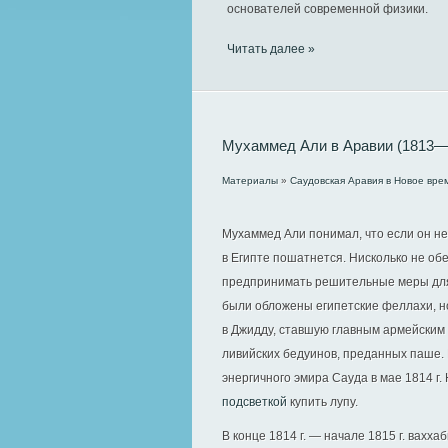
основателей современной физики.
Читать далее »
Мухаммед Али в Аравии (1813—1
Материалы
»
Саудовская Аравия в Новое вре
Мухаммед Али понимал, что если он н
в Египте пошатнется. Нисколько не о
предпринимать решительные меры дл
были обложены египетские феллахи, н
в Джидду, ставшую главным армейским 
ливийских бедуинов, преданных паше. 
энергичного эмира Сауда в мае 1814 г
подсветкой
купить лупу.
В конце 1814 г. — начале 1815 г. вах