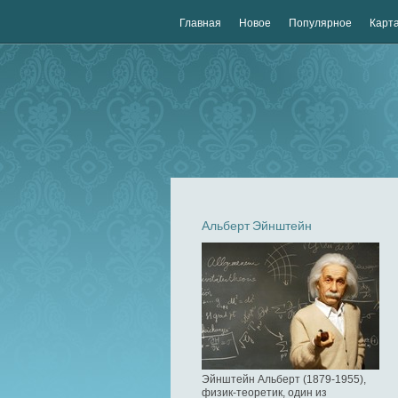
Главная
Новое
Популярное
Карта
Альберт Эйнштейн
Эйнштейн Альберт (1879-1955),
физик-теоретик, один из