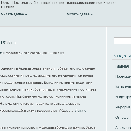
Речью Посполитой (Польшей) против
раннесредневековой Европе.
Швеции.
Читать далее »
Читать далее »
815 гг.)
мя
» Мухаммед Али в Аравии (1813—1815 гг.)
Разделы
Главная
е одержит в Аравии решительной победы, его положение
бескураженный преследующими его неудачами, он начал
Промышле
я продолжения кампании. Дополнительными податями
Католиче
овые подкрепления, боеприпасы, снаряжение поступили
складом. Прибыло несколько сот конников из числа
Индустри
На руку египетскому правителю сыграла смерть
Реформат
. Новым ваххабитским лидером стал Абдалла.
Лупа с
Отношени
хабиты сконцентрировали у Басальи большую армию. Здесь
Анализ в