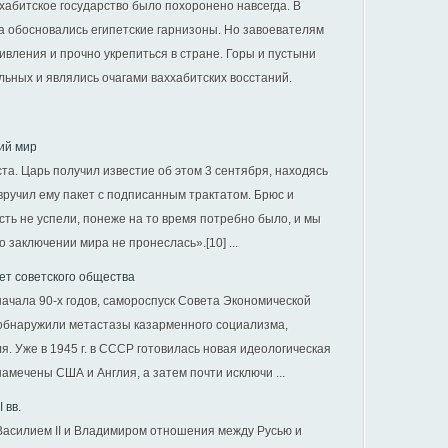
ххабитское государство было похоронено навсегда. В
а обосновались египетские гарнизоны. Но завоевателям
ивления и прочно укрепиться в стране. Горы и пустыни
ьных и являлись очагами ваххабитских восстаний.
ий мир
та. Царь получил известие об этом 3 сентября, находясь
 вручил ему пакет с подписанным трактатом. Брюс и
ть не успели, понеже на то время потребно было, и мы
 заключении мира не пронеслась».[10] ...
ет советского общества
ачала 90-х годов, самороспуск Совета Экономической
бнаружили метастазы казарменного социализма,
. Уже в 1945 г. в СССР готовилась новая идеологическая
амечены США и Англия, а затем почти исключи ...
 вв.
асилием II и Владимиром отношения между Русью и