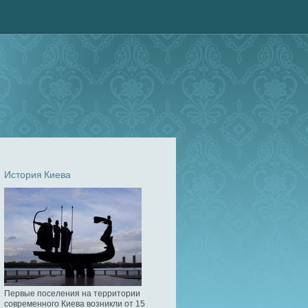
История Киева
Первые поселения на территории
современного Киева возникли от 15