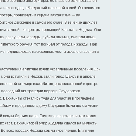
нные военные инструкторы. Во главе ее был поставлен
, полководец, обладавший железной волей. Он решил во
о потерь, проникнуть в сердце ваххабизма — во
итское движение в самом его очаге. В течение двух лет
угим важнейшие центры провинций Касыма и Неджда. Они
ю, разрушали колодцы, рубили пальмы, сжигали дома.
гипетского оружия, тот погибал от голода и жажды. При
ие поднималось с насиженных мест и искало спасения в
о наступления египтяне взяли укрепленные поселения Эр-
 г. они вступили в Неджд, взяли город Шакру и в апреле
репленной столице ваххабитов, расположенной в центре
 последний акт трагедии первого Саудовского
. Ваххабиты стекались туда для участия в последнем
ххабизм и преданность дому Саудидов были делом жизни.
ой осады Диръия пала. Египтяне не оставили там камня
ких карт. Ваххабитский эмир Абдалла сдался на милость
 Во всех городах Неджда срыли укрепления. Египтяне