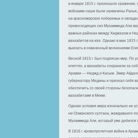
в январе 1815 г. произошло сражение,
войсками паши были захвачены Ранья,
на красноморское побережье и овладе
превосходящих сил Мухаммеда Али вах
важных районах между Хиджазом и Нед
ваххабитов на юге. Однако в мае 1815
выехать в охваченный волнениями Еги
Весной 1815 г. был подписан мир. По 
египтян, а ваххабиты сохранили за с
Аравии — Неджд и Касым. Эмир Абдал
губернатору Медины и признал себя ва
обеспечить со своей стороны безопас
ваххабитами в Мекке.
Однако условия мира изначально не ус
ни Османского султана, жаждавшего по
Мухаммеда Али, который уже добился п
В 1816 г. кровопролитная война в Ара