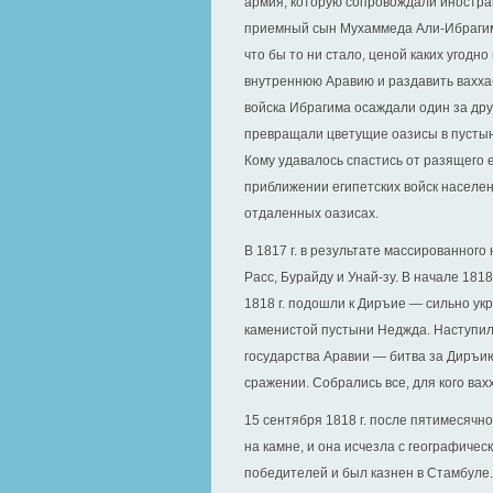
армия, которую сопровождали иностра
приемный сын Мухаммеда Али-Ибрагим
что бы то ни стало, ценой каких угодн
внутреннюю Аравию и раздавить ваххаб
войска Ибрагима осаждали один за др
превращали цветущие оазисы в пустын
Кому удавалось спастись от разящего е
приближении египетских войск населен
отдаленных оазисах.
В 1817 г. в результате массированног
Расс, Бурайду и Унай-зу. В начале 1818
1818 г. подошли к Диръие — сильно ук
каменистой пустыни Неджда. Наступил
государства Аравии — битва за Диръию
сражении. Собрались все, для кого ва
15 сентября 1818 г. после пятимесячн
на камне, и она исчезла с географичес
победителей и был казнен в Стамбуле.