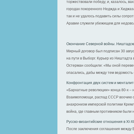
торжествовали победу, и, казалось, ва
городах покоренного Неджда и Хиджаз
так и не удалось подавить силы сопрот
Аравии служили убежищем для недовол
Окончание Северной войны. Ништадск
Мирный договор был подписан 30 авгус
на пути в Выборг. Курьер из Ништадта
Остерман сообщили: «Мы оной перевес
опасались, дабы между тем ведомость о
Конфронтация двух систем и менталит
«Бархатные революции» конца 80-х – н
Взаимопомощи, распад СССР воочию о
анахронизм имперской политики Кремля
война, где главным противником были н
Русско-византийские отношения в XI-XII
После заключения соглашения между В