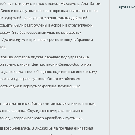
 победу в котором одержало войско Мухаммеда Али. Затем
Другая и
 Биша и после утомительного перехода египтяне вышли
ли Кунфудой. В результате решительных действий
хабиты были разгромлены в Асире и в стратегически
ждом. Это был серьезный удар по могуществу
 г. Мухаммеду Али пришлось срочно покинуть Аравию и
пет.
условиям договора Хиджаз перешел под управление
обой только районы Центральной и Северо-Восточной
ла дал формальное обещание подчиняться египетскому
ссалом турецкого султана. Он также обязался
ность хаджа и вернуть сокровища, похищенные
траивали ни ваххабитов, считавших их унизительными,
лного разгрома Саудидского эмирата, ни самого
обед, «сворачивая ковер аравийских пустынь».
вии возобновилась. В Хиджаз была послана египетская