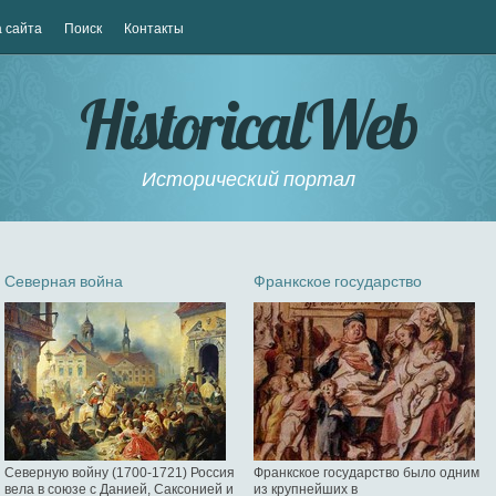
 сайта
Поиск
Контакты
HistoricalWeb
Исторический портал
Северная война
Франкское государство
Северную войну (1700-1721) Россия
Франкское государство было одним
вела в союзе с Данией, Саксонией и
из крупнейших в