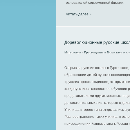
основателей современной физики.
Читать далее »
Дореволюционные русские шко
Материалы
»
Просвещение в Туркестане в кон
Открывая русские школы в Туркестане,
образовании детей русских поселенцев
«русских простолюдинов», которым по
же допускалось совместное обучение ру
представителями других местных нацио
др. состоятельных лиц, которые в дал
Училища второго типа открывались в у
Распространение таких училищ, в основ
присоединении Кыргызстана к России 