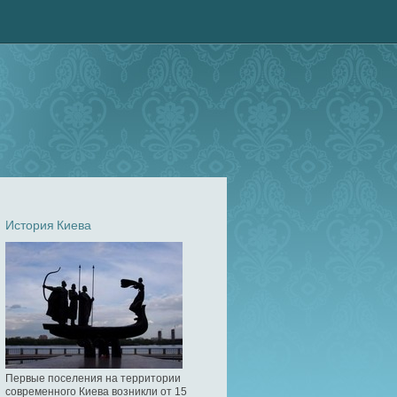
История Киева
Первые поселения на территории
современного Киева возникли от 15