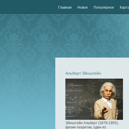
Главная
Новое
Популярное
Карта
Альберт Эйнштейн
Эйнштейн Альберт (1879-1955),
физик-теоретик, один из