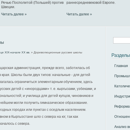
Речью Посполитой (Польшей) против
раннесредневековой Европе.
Швеции.
Читать далее »
Читать далее »
лы
це XIX-начале XX вв.
» Дореволюционные русские школы
Разделы
Главная
 царская администрация, прежде всего, заботилась об
 края. Школы были двух типов: начальные - для детей
Промышле
лагалась ограничиться элементарным обучением, здесь
Католиче
сских детей с «инородцами» т. е. кыргызами, узбеками, и
нальностей; и училища для детей купцов, чиновников и
Индустри
ьнейшем могли получить гимназическое образование.
Реформат
ездных городах или пунктах с оседлым населением.
ном в Кыргызстане шло с севера на юг, так как
Отношени
началось с севера.
Анализ в