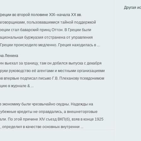
Другая и
реции во второй половине XIX–начала XX вв.
 заговорщиками, пользовавшимися тайной поддержкой
реции стал баварский принц Оттон. В Греции были
национальная буржуазия отстранена от управления
Греции происходило медленно. Греция находилась в ...
ча Ленина
н выехал за границу, там он добился выпуска с декабря
ои руки руководство её агентами и местными организациями
ов впервые подписал письмо Г.В. Плеханову псевдонимом
цию в журнале & ...
в экономику были чрезвычайно скудны. Надежды на
арубежные кредиты не оправдались, а внешнеторговые
и. По этой причине XIV съезд ВКП(б), взяв в конце 1925
 определил в качестве основных внутренни ...