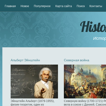
Главная
Новое
Популярное
Карта сайта
Поиск
Контакты
Hist
Истор
Альберт Эйнштейн
Северная война
Эйнштейн Альберт (1879-1955),
Северную войну (1700-1721) Р
физик-теоретик, один из
вела в союзе с Данией, Саксон