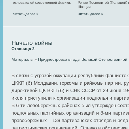
основателей современной физики.
Речью Посполитой (Польшей) 
Швеции.
Читать далее »
Читать далее »
Начало войны
Страница 2
Материалы
»
Приднестровье в годы Великой Отечественной
В связи с угрозой оккупации республики фашистс
ЦККП (б) Молдавии, горкомы и райкомы партии, р
директивой ЦК ВКП (б) и СНК СССР от 29 июня 194
июля приступили к организации подполья и партиз
В 6-ти левобережных районах был утверждён соста
подпольных партийных организаций и 8-ми партиза
правобережных – 139 партизанских отрядов и ряда
патриотических организаций. Однако в обстановке