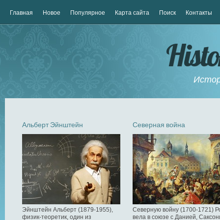
Главная
Новое
Популярное
Карта сайта
Поиск
Контакты
Hist
Истор
Альберт Эйнштейн
Северная война
Эйнштейн Альберт (1879-1955),
Северную войну (1700-1721) Р
физик-теоретик, один из
вела в союзе с Данией, Саксон