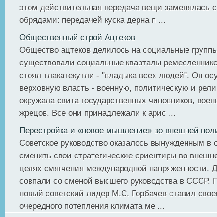
этом действительная передача вещи заменялась 
обрядами: передачей куска дерна п ...
Общественный строй Ацтеков
Общество ацтеков делилось на социальные группы
существовали социальные кварталы ремесленнико
стоял тлакатекутли - "владыка всех людей". Он о
верховную власть - военную, политическую и рели
окружала свита государственных чиновников, воен
жрецов. Все они принадлежали к арис ...
Перестройка и «новое мышление» во внешней пол
Советское руководство оказалось вынужденным в 
сменить свои стратегические ориентиры во внешне
целях смягчения международной напряженности. 
совпали со сменой высшего руководства в СССР. 
новый советский лидер М.С. Горбачев ставил сво
очередного потепления климата ме ...