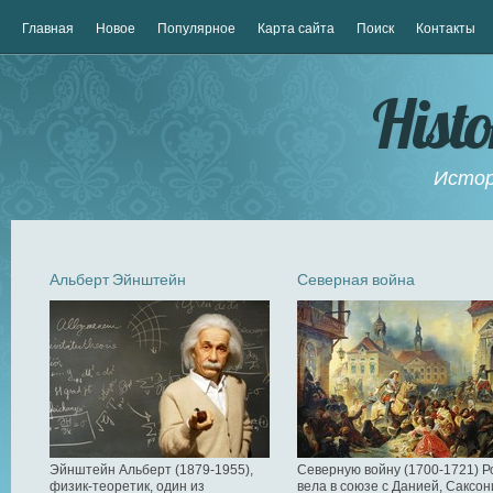
Главная
Новое
Популярное
Карта сайта
Поиск
Контакты
Hist
Истор
Альберт Эйнштейн
Северная война
Эйнштейн Альберт (1879-1955),
Северную войну (1700-1721) Р
физик-теоретик, один из
вела в союзе с Данией, Саксон