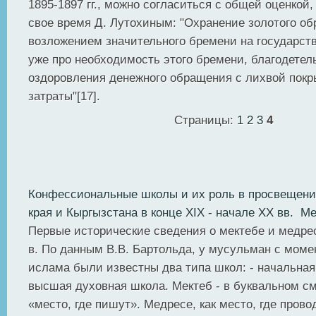
1895-1897 гг., можно согласиться с общей оценкой,
свое время Д. Лутохиным: "Охранение золотого об
возложением значительного бремени на государство
уже про необходимость этого бремени, благодете
оздоровления денежного обращения с лихвой покр
затраты"[17].
Страницы:
1
2
3
4
Конфессиональные школы и их роль в просвещении
края и Кыргызстана в конце XIX - начале ХХ вв. М
Первые исторические сведения о мектебе и медресе
в. По данным В.В. Бартольда, у мусульман с моме
ислама были известны два типа школ: - начальная
высшая духовная школа. Мектеб - в буквальном с
«место, где пишут». Медресе, как место, где пров