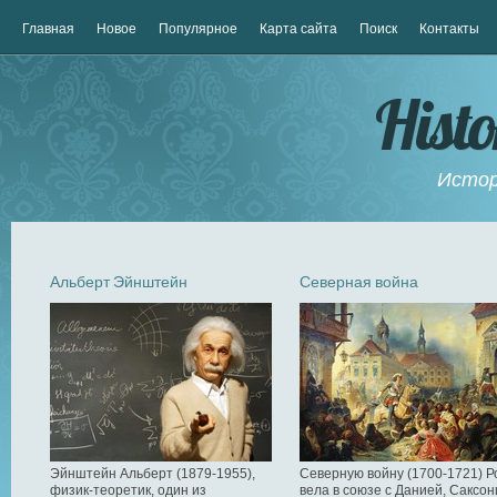
Главная
Новое
Популярное
Карта сайта
Поиск
Контакты
Hist
Истор
Альберт Эйнштейн
Северная война
Эйнштейн Альберт (1879-1955),
Северную войну (1700-1721) Р
физик-теоретик, один из
вела в союзе с Данией, Саксон