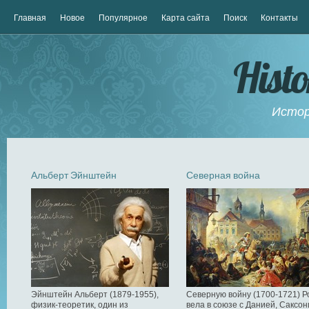
Главная
Новое
Популярное
Карта сайта
Поиск
Контакты
Hist
Истор
Альберт Эйнштейн
Северная война
Эйнштейн Альберт (1879-1955),
Северную войну (1700-1721) Р
физик-теоретик, один из
вела в союзе с Данией, Саксон