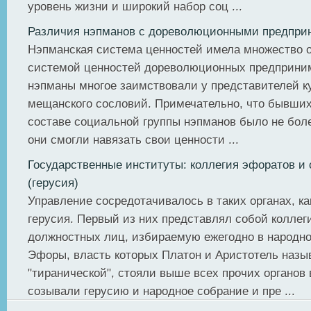
уровень жизни и широкий набор соц ...
Различия нэпманов с дореволюционными предпри
Нэпманская система ценностей имела множество 
системой ценностей дореволюционных предприни
нэпманы многое заимствовали у представителей ку
мещанского сословий. Примечательно, что бывших
составе социальной группы нэпманов было не бол
они смогли навязать свои ценности ...
Государственные институты: коллегия эфоратов и
(герусия)
Управление сосредотачивалось в таких органах, ка
герусия. Первый из них представлял собой коллег
должностных лиц, избираемую ежегодно в народн
Эфоры, власть которых Платон и Аристотель назы
"тиранической", стояли выше всех прочих органов
созывали герусию и народное собрание и пре ...