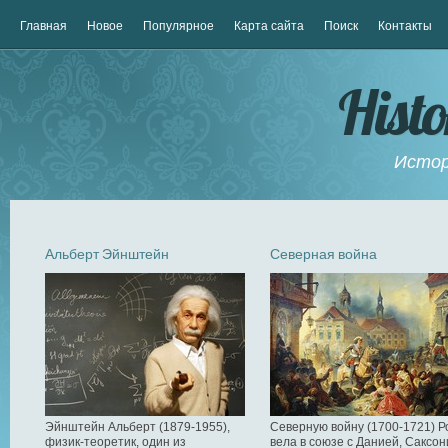
Главная
Новое
Популярное
Карта сайта
Поиск
Контакты
Hist
Истор
Альберт Эйнштейн
Северная война
Эйнштейн Альберт (1879-1955),
Северную войну (1700-1721) Р
физик-теоретик, один из
вела в союзе с Данией, Саксон