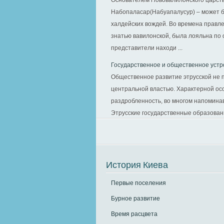
Основателем Нововалилонского царств
Набопаласар(Набуапалусур) – может б
халдейских вождей. Во времена правл
знатью вавилонской, была лояльна по 
представители находи ...
Государственное и общественное устр
Общественное развитие этрусской не п
центральной властью. Характерной ос
раздробленность, во многом напомина
Этрусские государственные образования
История Киева
Первые поселения
Бурное развитие
Время расцвета