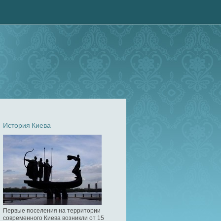
История Киева
Первые поселения на территории
современного Киева возникли от 15