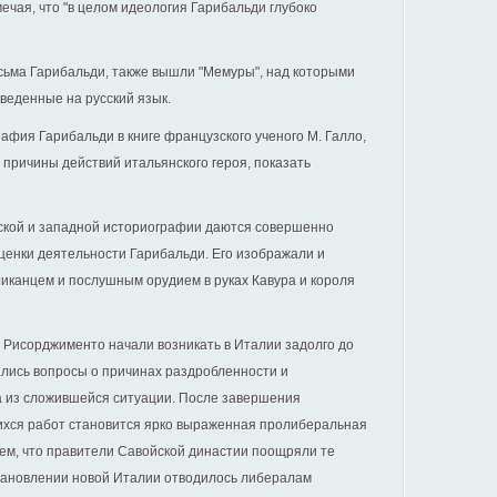
мечая, что "в целом идеология Гарибальди глубоко
сьма Гарибальди, также вышли "Мемуры", над которыми
еведенные на русский язык.
фия Гарибальди в книге французского ученого М. Галло,
 причины действий итальянского героя, показать
ской и западной историографии даются совершенно
ценки деятельности Гарибальди. Его изображали и
иканцем и послушным орудием в руках Кавура и короля
 Рисорджименто начали возникать в Италии задолго до
лись вопросы о причинах раздробленности и
 из сложившейся ситуации. После завершения
ихся работ становится ярко выраженная пролиберальная
 тем, что правители Савойской династии поощряли те
становлении новой Италии отводилось либералам