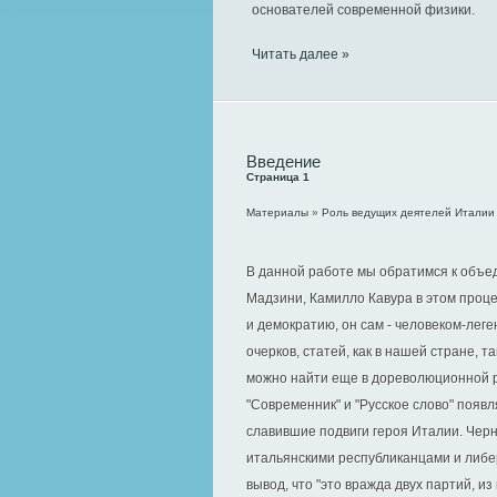
основателей современной физики.
Читать далее »
Введение
Страница 1
Материалы
»
Роль ведущих деятелей Италии
В данной работе мы обратимся к объе
Мадзини, Камилло Кавура в этом проц
и демократию, он сам - человеком-лег
очерков, статей, как в нашей стране, 
можно найти еще в дореволюционной ро
"Современник" и "Русское слово" появ
славившие подвиги героя Италии. Чер
итальянскими республиканцами и либер
вывод, что "это вражда двух партий, и