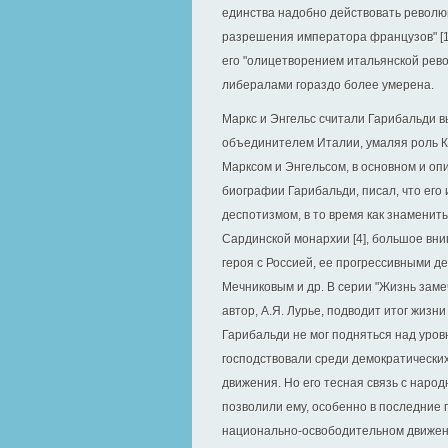
единства надобно действовать револю
разрешения императора французов" [1
его "олицетворением итальянской рево
либералами гораздо более умерена.
Маркс и Энгельс считали Гарибальди 
объединителем Италии, умаляя роль Ка
Марксом и Энгельсом, в основном и опи
биографии Гарибальди, писал, что его
деспотизмом, в то время как знаменит
Сардинской монархии [4], большое вн
героя с Россией, ее прогрессивными де
Мечниковым и др. В серии "Жизнь зам
автор, А.Я. Лурье, подводит итог жизни
Гарибальди не мог подняться над уро
господствовали среди демократически
движения. Но его тесная связь с наро
позволили ему, особенно в последние 
национально-освободительном движени