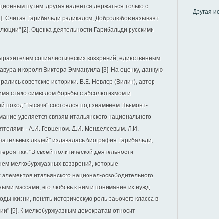
ционным путем, другая надеется держаться только с
Другая и
]. Считая Гарибальди радикалом, Добролюбов называет
люции" [2]. Оценка деятельности Гарибальди русскими
выразителем социалистических воззрений, единственным
вура и короля Виктора Эммануила [3]. На оценку, данную
рались советские историки. В.Е. Невлер (Вилин), автор
 имя стало символом борьбы с абсолютизмом и
ый поход "Тысячи" состоялся под знаменем Пьемонт-
имание уделяется связям итальянского национального
ятелями - А.И. Герценом, Д.И. Менделеевым, Л.И.
ечательных людей" издавалась биография Гарибальди,
 героя так: "В своей политической деятельности
внем мелкобуржуазных воззрений, которые
х элементов итальянского национал-освободительного
дными массами, его любовь к ним и понимание их нужд
годы жизни, понять историческую роль рабочего класса в
и" [5]. К мелкобуржуазным демократам относит