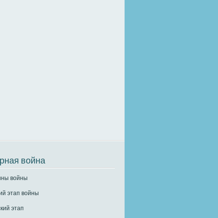
рная война
ины войны
ий этап войны
кий этап