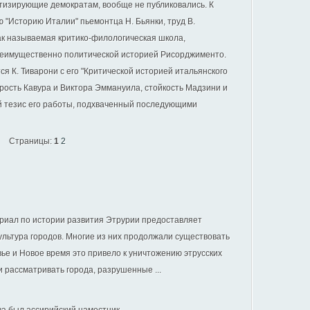
атизирующие демократам, вообще не публиковались. К
 "Историю Италии" пьемонтца Н. Бьянки, труд В.
так называемая критико-филологическая школа,
реимущественно политической историей Рисорджименто.
я К. Тиварони с его "Критической историей итальянского
рость Кавура и Виктора Эммануила, стойкость Мадзини и
ный тезис его работы, подхваченный последующими
Страницы:
1
2
риал по истории развития Этрурии предоставляет
культура городов. Многие из них продолжали существовать
вье и Новое время это привело к уничтожению этрусских
ли рассматривать города, разрушенные ...