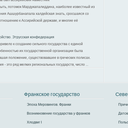
а был ассирийский наместник
ыть, потомок Мардукапалиддина, наиболее известный из
ения Ашшурбанапала халдейская знать, сросшаяся со
отношению к Ассирийской державе, и многие её
ойство. Этрусская конфедерация
ривело к созданию сильного государства с единой
обенностью их государственной организации была
вшая положение, существовавшее в греческих полисах.
 - это ряд мелких региональных государств, число ...
Франкское государство
Севе
Эпоха Меровингов. Франки
Прич
Возникновение государства у франков
Датск
Хлодвиг I
Польс