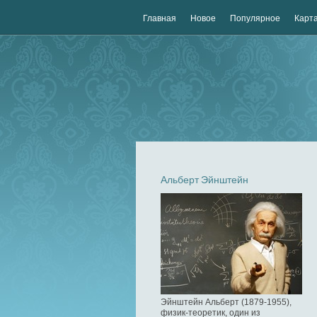
Главная
Новое
Популярное
Карта
Альберт Эйнштейн
Эйнштейн Альберт (1879-1955),
физик-теоретик, один из