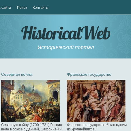
 сайта
Поиск
Контакты
HistoricalWeb
Исторический портал
Северная война
Франкское государство
Северную войну (1700-1721) Россия
Франкское государство было одним
вела в союзе с Данией, Саксонией и
из крупнейших в