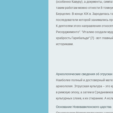
(особенно Кавуру), а документы, симп
таким работам можно отнести 8-томную
Берцелио. В конце XIX в. Зародилась 
последователи которой занимались п
К деятелям этого направления относятс
Рисорджименто". "Италию создали муд
храбрость Гарибальди" [7] - вот глав
историками.
Археологические сведения об этрусках
Наиболее полный и достоверный мате
археология. Этрусская культура – это 
в римскую эпоху, а затем в Средневеко
культурных слоев, к их стиранию. А ес
Основание Нововавилонского царства