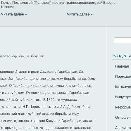
Речью Посполитой (Польшей) против
раннесредневековой Европе.
Швеции.
Читать далее »
Читать далее »
Разделы
 в ее объединении
» Введение
Главная
динению Италии и роли Джузеппе Гарибальди, Дж.
Промышле
ессе. Имя Гарибальди стало символом борьбы за свободу
ендой. О Гарибальди написано множество книг, брошюр,
Католиче
так и за рубежом. Отклики на деятельность Гарибальди
Индустри
ссийской публицистике. В 1860 г. в журналах
ляются статьи Н.Г. Чернышевского и И.А. Добролюбова,
Реформат
нышевский дает глубокий анализ борьбы между
Отношени
алами, и, говоря о вражде Кавура и Гарибальди, делает
з которых одна полагает, что для создания итальянского
Анализ в