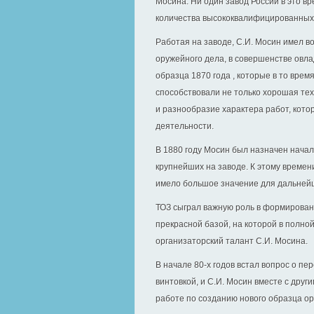
Мосина. Ни один завод России в это вр
количества высококвалифицированных к
Работая на заводе, С.И. Мосин имел в
оружейного дела, в совершенстве овла
образца 1870 года , которые в то врем
способствовали не только хорошая тех
и разнообразие характера работ, кото
деятельности.
В 1880 году Мосин был назначен нача
крупнейших на заводе. К этому времен
имело большое значение для дальнейш
ТОЗ сыграл важную роль в формирован
прекрасной базой, на которой в полно
организаторский талант С.И. Мосина.
В начале 80-х годов встал вопрос о п
винтовкой, и С.И. Мосин вместе с дру
работе по созданию нового образца ор