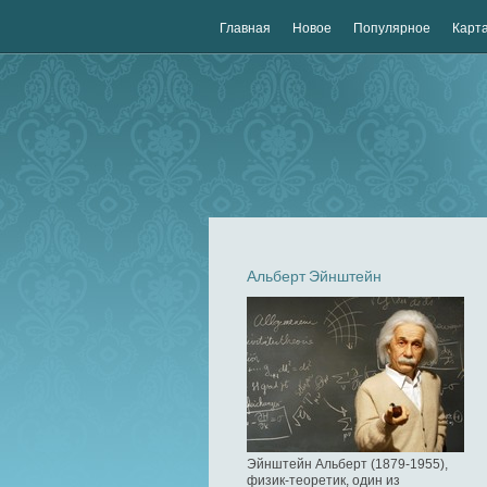
Главная
Новое
Популярное
Карта
Альберт Эйнштейн
Эйнштейн Альберт (1879-1955),
физик-теоретик, один из