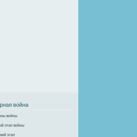
рная война
ины войны
ий этап войны
кий этап