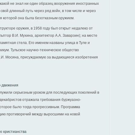
 какой не знал ни один образец вооружения иностранных
свой длинный путь через ряд войн, в том числе и через
мя которой она была безотказным оружием.
трукторе оружия, в 1958 году был открыт недалеко от
ьптор В.И. Мухина, архитектор А.А. Заварзин); на месте
памятная стела. Его именем названы улица в Туле и
икум. Тульское научно-техническое общество
И. Мосина, присуждаемую за выдающиеся изобретения
о движения
служили серьезным уроком для последующих поколений в
декабристов отражала требования буржуазно-
которое было тогда прогрессивным. Программа
ацию противоречий между выросшими на новой
ю христианства