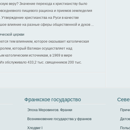
нскую веру? Значение перехода к христианству было
повседневного пищевого рациона и приемов земледелия
 Утверждение христианства на Руси в качестве
шое влияние на разные сферы общественной и духов ...
ической церкви
ются тем влиянием, которое оказывает католическая
тролем, который Ватикан осуществляет над
м католическим источникам, в 1969 в мире
 Их обслуживало 433,2 тыс. священников 200 тыс.
Франкское государство
Севе
Эпоха Меровингов. Франки
Прич
Возникновение государства у франков
Датск
Хлодвиг I
Польс