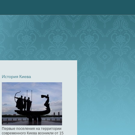
История Киева
Первые поселения на территории
современного Киева возникли от 15