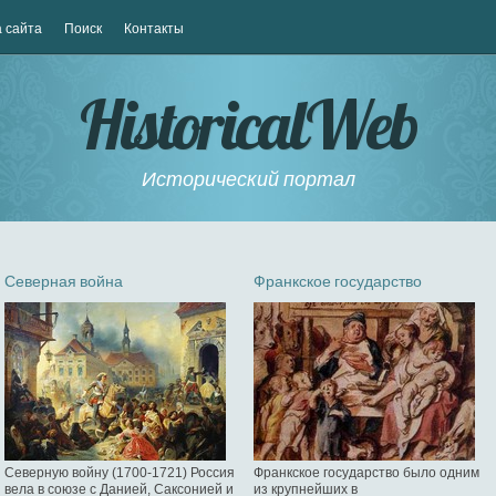
 сайта
Поиск
Контакты
HistoricalWeb
Исторический портал
Северная война
Франкское государство
Северную войну (1700-1721) Россия
Франкское государство было одним
вела в союзе с Данией, Саксонией и
из крупнейших в