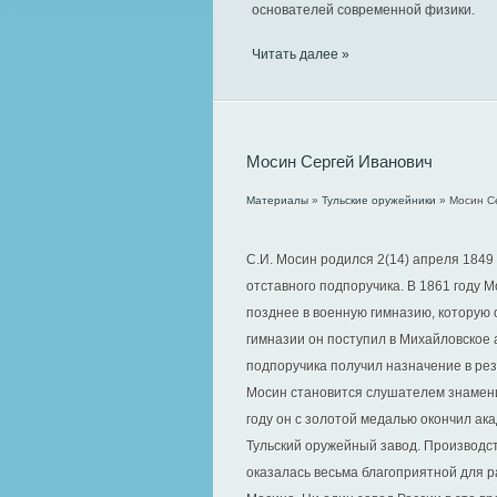
основателей современной физики.
Читать далее »
Мосин Сергей Иванович
Материалы
»
Тульские оружейники
» Мосин С
С.И. Мосин родился 2(14) апреля 1849
отставного подпоручика. В 1861 году 
позднее в военную гимназию, которую о
гимназии он поступил в Михайловское 
подпоручика получил назначение в рез
Мосин становится слушателем знамен
году он с золотой медалью окончил ак
Тульский оружейный завод. Производст
оказалась весьма благоприятной для р