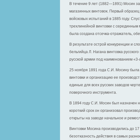
В течение 9 лет (1882—1891) Мосин з
магазинных винтовок. Первый образец 
войсковых испытаний в 1885 году. Спу
трехлинейной винтовки с серединным м
была создана отсечка-отражатель, обе
В результате острой конкуренции и сл
бельгийца Л. Нагана винтовка русского
русской армии под наименованием «3-л
25 ноября 1891 года С.И. Мосину был
винтовки и организацию ее производст
единые для всех русских заводов черт
поверочного инструмента.
В 1894 году С.И. Мосин был назначен 
короткий срок он организовал произво
открыты на заводе начальное и ремес
Винтовки Мосина производились до 17 я
безотказность действия в самых разн