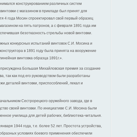
анимался конструированием различных систем
винтовки с магазином в прикладе был принят для
стя 4 года Мосин спроектировал свой первый образец
агазином на пять патронов, а с февраля 1891 года им
спечившая безотказность стрельбы новой винтовки.
ожных конкурсных испытаний винтовок С.И. Мосина и
 конструктора в 1891 году была принята на вооружение
инейная винтовка образца 1891г.».
а присуждена Большая Михайловская премия за создание
ва, так как под его руководством были разработаны
ежи деталей винтовки, приспособлений, лекал и
начальником Сестрорецкого оружейного завода, где в
дство своей винтовки. По инициативе С.И. Мосина были
ленное училища для детей рабочих, библиотека-читальня.
нваря 1944 года, т.е. более 52 лет. Простота устройства,
ообразных условиях боевого применения обеспечили