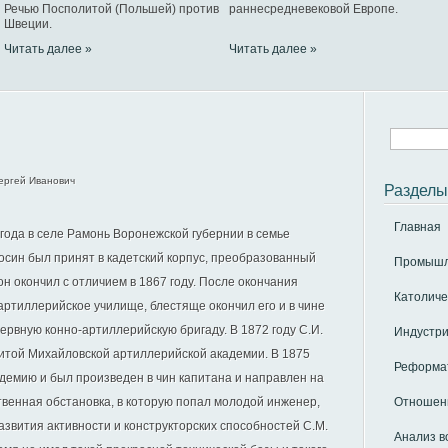
Речью Посполитой (Польшей) против
раннесредневековой Европе.
Швеции.
Читать далее »
Читать далее »
ергей Иванович
Разделы
Главная
 года в селе Рамонь Воронежской губернии в семье
Мосин был принят в кадетский корпус, преобразованный
Промышле
н окончил с отличием в 1867 году. После окончания
Католиче
артиллерийское училище, блестяще окончил его и в чине
ервную конно-артиллерийскую бригаду. В 1872 году С.И.
Индустри
итой Михайловской артиллерийской академии. В 1875
Реформат
адемию и был произведен в чин капитана и направлен на
венная обстановка, в которую попал молодой инженер,
Отношени
азвития активности и конструкторских способностей С.М.
Анализ в