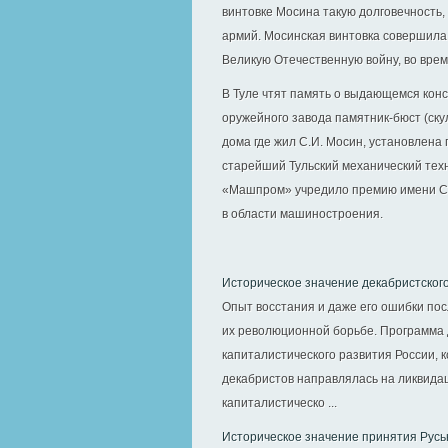
винтовке Мосина такую долговечность,
армий. Мосинская винтовка совершила 
Великую Отечественную войну, во вре
В Туле чтят память о выдающемся конс
оружейного завода памятник-бюст (скул
дома где жил С.И. Мосин, установлена 
старейший Тульский механический техн
«Машпром» учредило премию имени С.
в области машиностроения.
Историческое значение декабристског
Опыт восстания и даже его ошибки по
их революционной борьбе. Программа 
капиталистического развития России, 
декабристов направлялась на ликвид
капиталистическо ...
Историческое значение принятия Русь