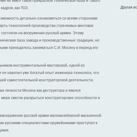
емя не имел такой прекрасной технической базы и такого
Другая и
адров, как ТОЗ.
озможность детально ознакомиться со всеми сторонами
деть технологией производства стрелковых винтовок
я состояли на вооружении русской армии. Этому
ническая база завода и производственные традиции, но
рыми приходилось заниматься С.И. Мосину в период его
льником инструментальной мастерской, одной из
и он накопил уже богатый опыт инженера-технолога, что
ей самостоятельной конструкторской деятельности.
ии личности Мосина как деструктора и явился
й мере смогли раскрыться конструкторские способности и
еревооружении русской армии малокалиберной магазинной
гими русскими специалистами-оружейниками приступил к
ужия.