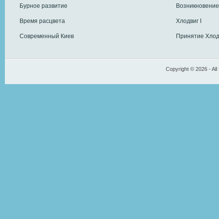
Бурное развитие
Возникновение
Время расцвета
Хлодвиг I
Современный Киев
Принятие Хлод
Copyright © 2026 - All