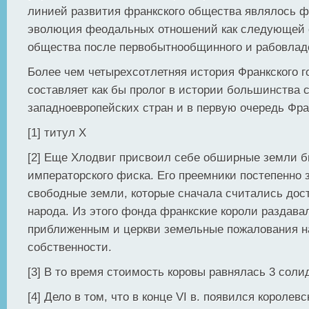
линией развития франкского общества являлось 
эволюция феодальных отношений как следующей 
общества после первобытнообщинного и рабовладе
Более чем четырехсотлетняя история Франкского г
составляет как бы пролог в истории большинства
западноевропейских стран и в первую очередь Фр
[1] титул X
[2] Еще Хлодвиг присвоил себе обширные земли б
императорского фиска. Его преемники постепенно 
свободные земли, которые сначала считались дос
народа. Из этого фонда франкские короли раздава
приближенным и церкви земельные пожалования н
собственности.
[3] В то время стоимость коровы равнялась 3 соли
[4] Дело в том, что в конце VI в. появился королевс