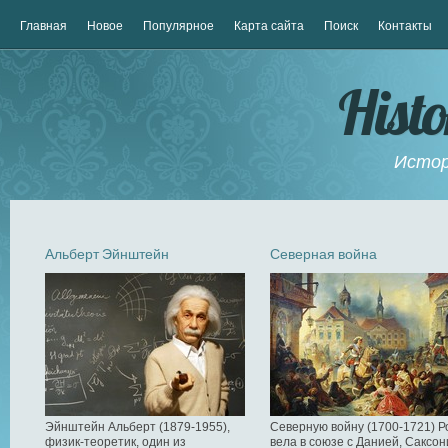
Главная
Новое
Популярное
Карта сайта
Поиск
Контакты
Hist
Истор
Альберт Эйнштейн
Северная война
Эйнштейн Альберт (1879-1955),
Северную войну (1700-1721) Р
физик-теоретик, один из
вела в союзе с Данией, Саксон