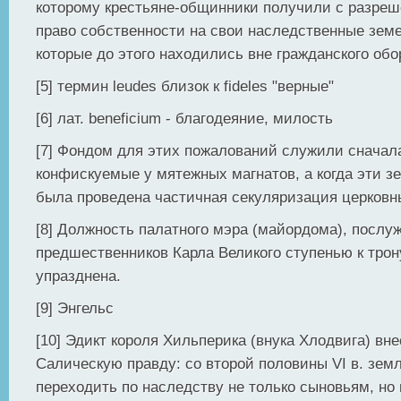
которому крестьяне-общинники получили с разре
право собственности на свои наследственные зем
которые до этого находились вне гражданского обо
[5] термин leudes близок к fideles "верные"
[6] лат. beneficium - благодеяние, милость
[7] Фондом для этих пожалований служили сначал
конфискуемые у мятежных магнатов, а когда эти з
была проведена частичная секуляризация церковн
[8] Должность палатного мэра (майордома), посл
предшественников Карла Великого ступенью к трон
упразднена.
[9] Энгельс
[10] Эдикт короля Хильперика (внука Хлодвига) вн
Салическую правду: со второй половины VI в. зем
переходить по наследству не только сыновьям, но