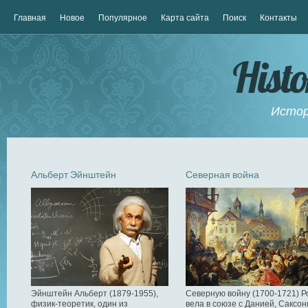
Главная
Новое
Популярное
Карта сайта
Поиск
Контакты
Hist
Истор
Альберт Эйнштейн
Северная война
Эйнштейн Альберт (1879-1955),
Северную войну (1700-1721) Р
физик-теоретик, один из
вела в союзе с Данией, Саксон