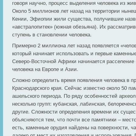
говоря научно, процесс выделения человека из жив
Около 5 миллионов лет назад на территории ныне
Кении, Эфиопии жили существа, получившие назв
«австралопитек» (южная обезьяна). Их рассматрив
ступень в становлении человека.
Примерно 2 миллиона лет назад появляется «чело
который начинает использовать и первые каменные
Северо-Восточной Африки начинается расселени
человека на Европе и Азии.
Сложно определить время появления человека в п
Краснодарского края. Сейчас известно около 50 па
ашельского периода. По ряду особенностей архео
несколько групп: кубанская, лабинская, белореченс
другие. Сложности определения времени их суще
объясняются тем, что почти все памятники – мест
есть, каменные орудия найдены на поверхности, ча
далеко от мест их изготовления и использования.