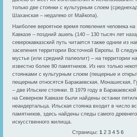
только две стоянки с культурным слоем (среднеха
Шаханская – недалеко от Майкопа).
Наиболее вероятное время появления человека на
Кавказе – поздний ашель (140 – 130 тысяч лет наза
северокавказский путь читается также одним из н
заселения территории Восточной Европы. В след
мустье (или средний палеолит) – на территории н
известно более 80 памятников. Из них только нек
стоянками с культурным слоем (пещерные и открыт
пещерным относятся Баракаевская, Монашеская, Г
– две Ильские стоянки. В 1979 году в Баракаевско
на Северном Кавказе были найдены останки пятил
неандертальца. Ильская стоянка входит в число в
памятников, здесь найдены следы самого древнего
искусственного жилища.
Страницы:
1
2
3
4
5
6