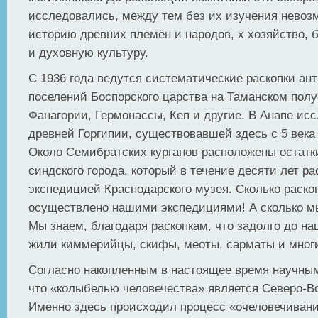
исследовались, между тем без их изучения невоз
историю древних племён и народов, х хозяйство, 
и духовную культуру.
С 1936 года ведутся систематические раскопки ан
поселений Боспорского царства на Таманском полу
Фанагории, Гермонассы, Кеп и другие. В Анапе ис
древней Горгипии, существовавшей здесь с 5 века
Около Семибратских курганов расположены остатк
синдского города, который в течение десяти лет р
экспедицией Краснодарского музея. Сколько раско
осуществлено нашими экспедициями! А сколько мы
Мы знаем, благодаря раскопкам, что задолго до н
жили киммерийцы, скифы, меоты, сарматы и многи
Согласно накопленным в настоящее время научны
что «колыбелью человечества» является Северо-В
Именно здесь происходил процесс «очеловечивани