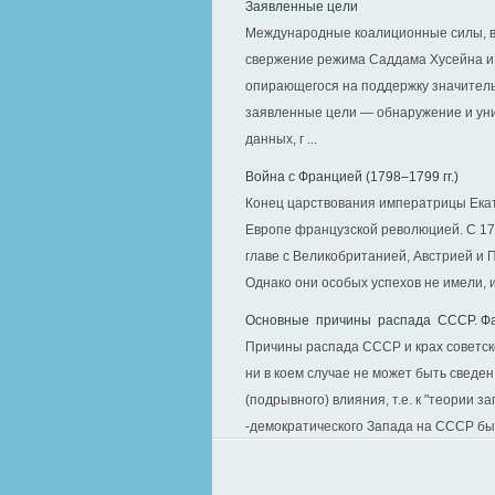
Заявленные цели
Международные коалиционные силы, вв
свержение режима Саддама Хусейна и 
опирающегося на поддержку значитель
заявленные цели — обнаружение и ун
данных, г ...
Война с Францией (1798–1799 гг.)
Конец царствования императрицы Екат
Европе французской революцией. С 179
главе с Великобританией, Австрией и 
Однако они особых успехов не имели, и
Основные причины распада СССР. Ф
Причины распада СССР и крах советск
ни в коем случае не может быть сведе
(подрывного) влияния, т.е. к "теории 
-демократического Запада на СССР был