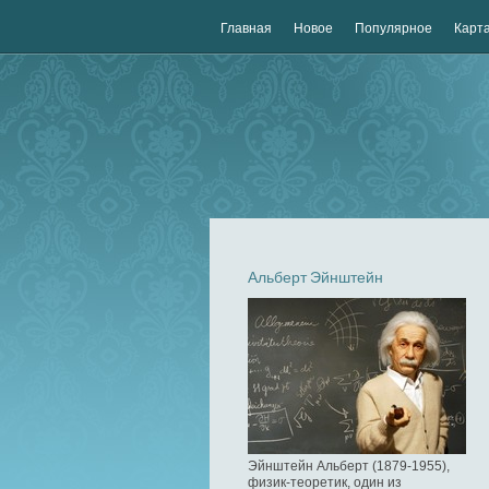
Главная
Новое
Популярное
Карта
Альберт Эйнштейн
Эйнштейн Альберт (1879-1955),
физик-теоретик, один из