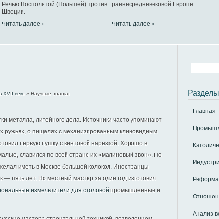
Речью Посполитой (Польшей) против
раннесредневековой Европе.
Швеции.
Читать далее »
Читать далее »
Разделы
 XVII веке
» Научные знания
Главная
тки металла, литейного дела. Источники часто упоминают
Промышле
х ружьях, о пищалях с механизированным клиновидным
зготовил первую пушку с винтовой нарезкой. Хорошо в
Католиче
малые, славился по всей стране их «малиновый звон». По
Индустри
желал иметь в Москве большой колокол. Иностранцы
к — пять лет. Но местный мастер за один год изготовил
Реформат
ональные измельчители для столовой
промышленные и
Отношени
Анализ в
русские мастера строительной техникой, возведением