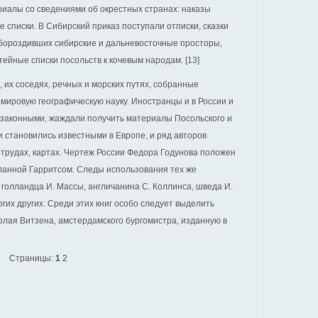
риалы со сведениями об окрестных странах: наказы
 списки. В Сибирский приказ поступали отписки, сказки
 бороздивших сибирские и дальневосточные просторы,
тейные списки посольств к кочевым народам. [13]
 их соседях, речных и морских путях, собранные
 мировую географическую науку. Иностранцы и в России и
незаконными, жаждали получить материалы Посольского и
и становились известными в Европе, и ряд авторов
 трудах, картах. Чертеж России Федора Годунова положен
еланной Гарритсом. Следы использования тех же
голландца И. Массы, англичанина С. Коллинса, шведа И.
гих других. Среди этих книг особо следует выделить
лая Витзена, амстердамского бургомистра, изданную в
Страницы:
1
2