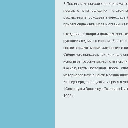
В Посольском приказе хранились мате
послам, отчеты последних — статейные
русских землепроходцев и мореходов,
прилегающие к ним моря и океаны; ста
Сведения о Сибири и Дальнем Востоке,
русскими людьми, во многом обогатили
вне ее всякими путями, законными и 
Сибирского приказов. Так или иначе он
использует русские материалы в своих
в основу карты Восточной Европы, сд
материалов можно найти в сочинениях 
Кильбургера, француза Ф. Авриля и мно
«Северную и Восточную Татарию» Нико
1692 г .