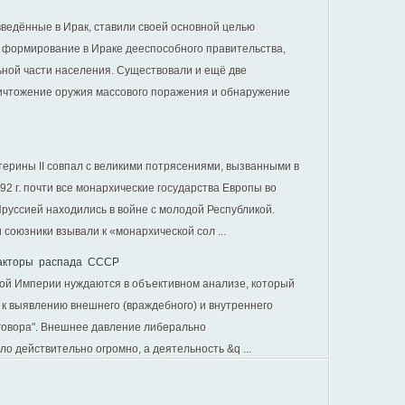
едённые в Ирак, ставили своей основной целью
формирование в Ираке дееспособного правительства,
ной части населения. Существовали и ещё две
ичтожение оружия массового поражения и обнаружение
ерины II совпал с великими потрясениями, вызванными в
2 г. почти все монархические государства Европы во
Пруссией находились в войне с молодой Республикой.
 союзники взывали к «монархической сол ...
акторы распада СССР
ой Империи нуждаются в объективном анализе, который
н к выявлению внешнего (враждебного) и внутреннего
заговора". Внешнее давление либерально
о действительно огромно, а деятельность &q ...