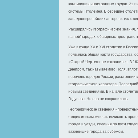
компиляции иностранных трудов. Из ни
системы Птолемея. В середине столет
западноевропейских авторов с изложе
Расширялись географические знания, 
на ней'народах, обширных пространств
Уже в конце XV и XVI столетии в России
появилась общая карта государства, о
«Старый Чертеж» не сохранился. В 162
Днепром, так называемого Поля, вплот
перечень городов России, расстоянии 
географического характера. Последний
новыми сведениями. В начале столетия
Годунова. Но она не сохранилась.
Географические сведения «поверстных 
ямщикам возможность исчислять прогон
города и уезды, селения по пути след
важнейшие города за рубежом.