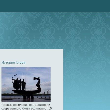
История Киева
Первые поселения на территории
современного Киева возникли от 15