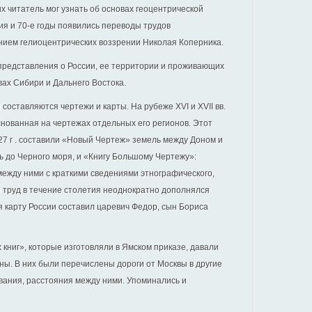
х читатель мог узнать об основах геоцентрической
ия и 70-е годы появились переводы трудов
нием гелиоцентрических воззрении Николая Коперника.
представления о России, ее территории и проживающих
ах Сибири и Дальнего Востока.
 составляются чертежи и карты. На рубеже XVI и XVII вв.
снованная на чертежах отдельных его регионов. Этот
7 г . составили «Новый Чертеж» земель между Доном и
ь до Черного моря, и «Книгу Большому Чертежу»:
между ними с краткими сведениями этнографического,
 труд в течение столетия неоднократно дополнялся
 карту России составил царевич Федор, сын Бориса
книг», которые изготовляли в Ямском приказе, давали
ы. В них были перечислены дороги от Москвы в другие
ования, расстояния между ними. Упоминались и