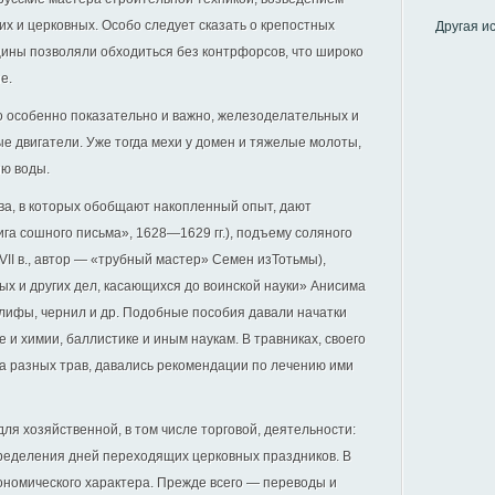
их и церковных. Особо следует сказать о крепостных
Другая и
щины позволяли обходиться без контрфорсов, что широко
е.
о особенно показательно и важно, железоделательных и
е двигатели. Уже тогда мехи у домен и тяжелые молоты,
ию воды.
ва, в которых обобщают накопленный опыт, дают
га сошного письма», 1628—1629 гг.), подъему соляного
VII в., автор — «трубный мастер» Семен изТотьмы),
ых и других дел, касающихся до воинской науки» Анисима
олифы, чернил и др. Подобные пособия давали начатки
е и химии, баллистике и иным наукам. В травниках, своего
а разных трав, давались рекомендации по лечению ими
я хозяйственной, в том числе торговой, деятельности:
пределения дней переходящих церковных праздников. В
ономического характера. Прежде всего — переводы и