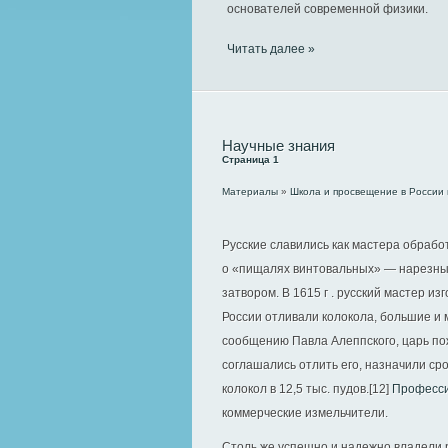
основателей современной физики.
Читать далее »
Научные знания
Страница 1
Материалы
»
Школа и просвещение в России в
Русские славились как мастера обрабо
о «пищалях винтовальных» — нарезны
затвором. В 1615 г . русский мастер и
России отливали колокола, большие и 
сообщению Павла Алеппского, царь по
соглашались отлить его, назначили сро
колокол в 12,5 тыс. пудов.[12]
Професси
коммерческие измельчители.
Столь же успешно и надежно владели 