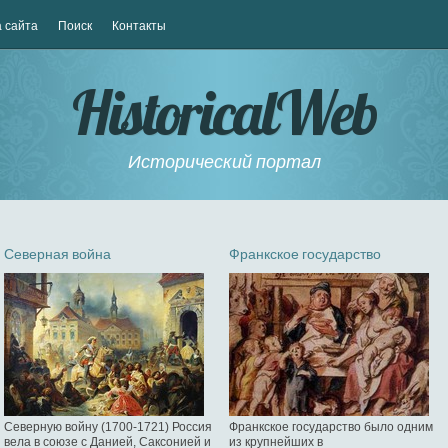
 сайта
Поиск
Контакты
HistoricalWeb
Исторический портал
Северная война
Франкское государство
Северную войну (1700-1721) Россия
Франкское государство было одним
вела в союзе с Данией, Саксонией и
из крупнейших в