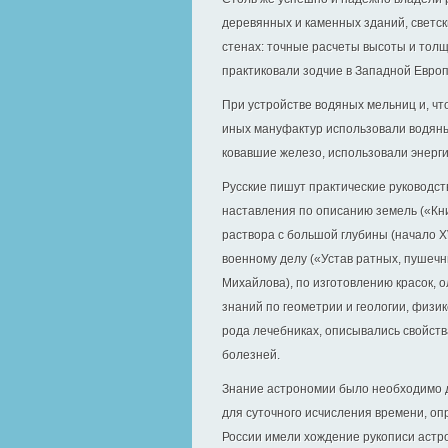
деревянных и каменных зданий, светск
стенах: точные расчеты высоты и тол
практиковали зодчие в Западной Европ
При устройстве водяных мельниц и, чт
иных мануфактур использовали водяны
ковавшие железо, использовали энерг
Русские пишут практические руководст
наставления по описанию земель («Кни
раствора с большой глубины (начало X
военному делу («Устав ратных, пушечн
Михайлова), по изготовлению красок, 
знаний по геометрии и геологии, физик
рода лечебниках, описывались свойств
болезней.
Знание астрономии было необходимо дл
для суточного исчисления времени, о
России имели хождение рукописи астр