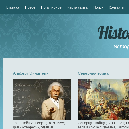
Главная
Новое
Популярное
Карта сайта
Поиск
Контакты
Hist
Истор
Альберт Эйнштейн
Северная война
Эйнштейн Альберт (1879-1955),
Северную войну (1700-1721) Р
физик-теоретик, один из
вела в союзе с Данией, Саксон