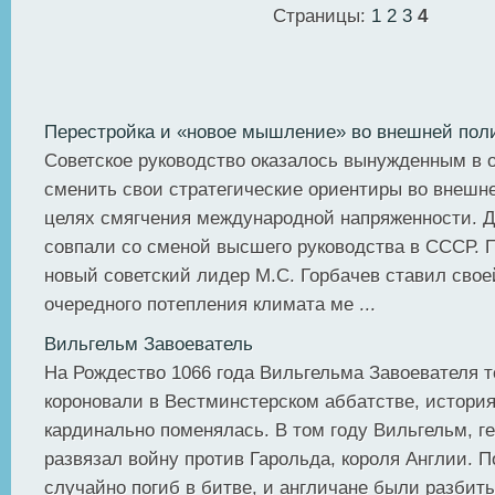
Страницы:
1
2
3
4
Перестройка и «новое мышление» во внешней пол
Советское руководство оказалось вынужденным в 
сменить свои стратегические ориентиры во внешне
целях смягчения международной напряженности. 
совпали со сменой высшего руководства в СССР. 
новый советский лидер М.С. Горбачев ставил сво
очередного потепления климата ме ...
Вильгельм Завоеватель
На Рождество 1066 года Вильгельма Завоевателя 
короновали в Вестминстерском аббатстве, истори
кардинально поменялась. В том году Вильгельм, г
развязал войну против Гарольда, короля Англии. 
случайно погиб в битве, и англичане были разбиты