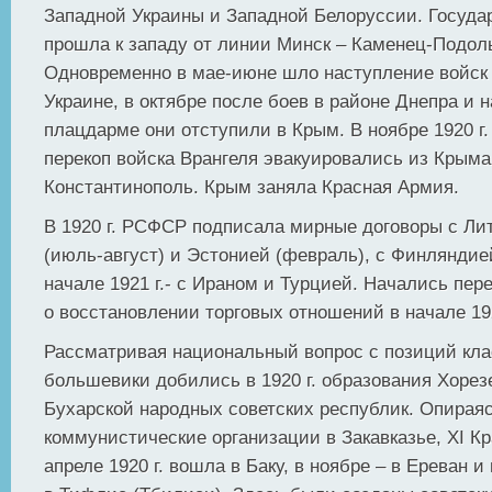
Западной Украины и Западной Белоруссии. Госуда
прошла к западу от линии Минск – Каменец-Подол
Одновременно в мае-июне шло наступление войск 
Украине, в октябре после боев в районе Днепра и 
плацдарме они отступили в Крым. В ноябре 1920 г.
перекоп войска Врангеля эвакуировались из Крыма
Константинополь. Крым заняла Красная Армия.
В 1920 г. РСФСР подписала мирные договоры с Ли
(июль-август) и Эстонией (февраль), с Финляндией
начале 1921 г.- с Ираном и Турцией. Начались пер
о восстановлении торговых отношений в начале 192
Рассматривая национальный вопрос с позиций кла
большевики добились в 1920 г. образования Хорез
Бухарской народных советских республик. Опираяс
коммунистические организации в Закавказье, XI К
апреле 1920 г. вошла в Баку, в ноябре – в Ереван и 