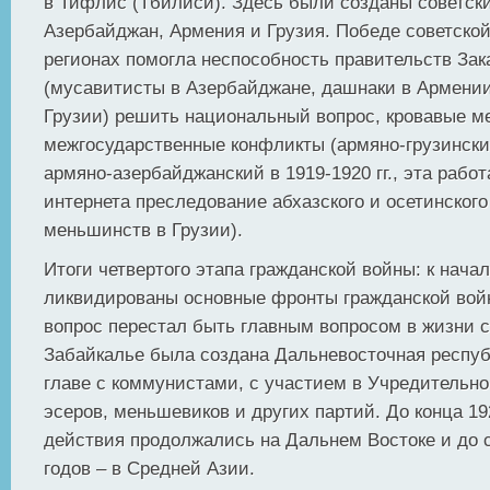
в Тифлис (Тбилиси). Здесь были созданы советск
Азербайджан, Армения и Грузия. Победе советской
регионах помогла неспособность правительств Зак
(мусавитисты в Азербайджане, дашнаки в Армени
Грузии) решить национальный вопрос, кровавые 
межгосударственные конфликты (армяно-грузинский 
армяно-азербайджанский в 1919-1920 гг., эта работ
интернета преследование абхазского и осетинског
меньшинств в Грузии).
Итоги четвертого этапа гражданской войны: к начал
ликвидированы основные фронты гражданской вой
вопрос перестал быть главным вопросом в жизни с
Забайкалье была создана Дальневосточная респуб
главе с коммунистами, с участием в Учредительн
эсеров, меньшевиков и других партий. До конца 19
действия продолжались на Дальнем Востоке и до 
годов – в Средней Азии.