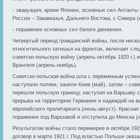
- эвакуация, кроме Японии, основных сил Антанты
России – Закавказья, Дальнего Востока, с Севера (к 
- поражение основных сил белого движения.
Четвертый период гражданской войны, после неско
относительного затишья на фронтах, включает сл
советско-польскую войну (апрель-октябрь 1920 г.) 
Врангеля (апрель-ноябрь).
Советско-польская война шла с переменным успех
наступали поляки, заняли Киев (май), затем – сове
перешли польскую границу, наступая на Варшаву 
прорыва на территорию Германии и надеждой на 
европейского пролетариата (июнь-август). Красна
поражение под Варшавой и отступила до Минска (а
Результатом войны стало перемирие в октябре 192
договор в марте 1921 г. Под властью Польши оказ