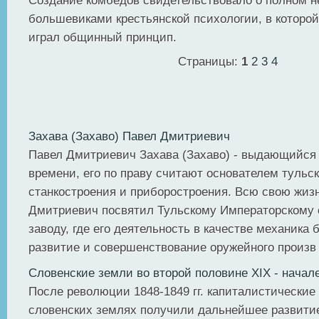
Создание комбедов свидетельствовало о полном н
большевиками крестьянской психологии, в которой
играл общинный принцип.
Страницы:
1
2
3
4
Захава (Захаво) Павел Дмитриевич
Павел Дмитриевич Захава (Захаво) - выдающийся 
времени, его по праву считают основателем тульск
станкостроения и приборостроения. Всю свою жиз
Дмитриевич посвятил Тульскому Императорскому
заводу, где его деятельность в качестве механика
развитие и совершенствование оружейного произв .
Словенские земли во второй половине XIX - начале
После революции 1848-1849 гг. капиталистические
словенских землях получили дальнейшее развитие