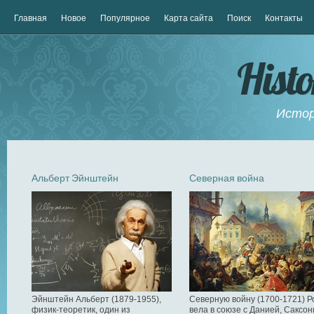
Главная
Новое
Популярное
Карта сайта
Поиск
Контакты
Hist
Истор
Альберт Эйнштейн
Северная война
Эйнштейн Альберт (1879-1955),
Северную войну (1700-1721) Р
физик-теоретик, один из
вела в союзе с Данией, Саксон