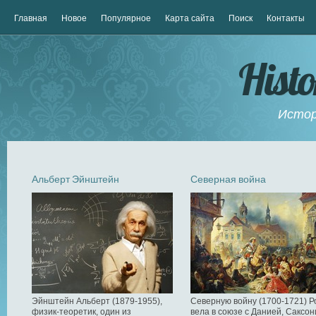
Главная
Новое
Популярное
Карта сайта
Поиск
Контакты
Hist
Истор
Альберт Эйнштейн
Северная война
Эйнштейн Альберт (1879-1955),
Северную войну (1700-1721) Р
физик-теоретик, один из
вела в союзе с Данией, Саксон