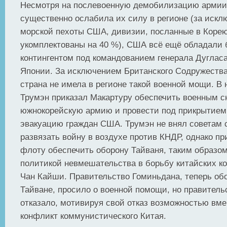
Несмотря на послевоенную демобилизацию армии
существенно ослабила их силу в регионе (за иск
морской пехоты США, дивизии, посланные в Коре
укомплектованы на 40 %), США всё ещё обладали
контингентом под командованием генерала Дугласа
Японии. За исключением Британского Содружества,
страна не имела в регионе такой военной мощи. В
Трумэн приказал Макартуру обеспечить военным 
южнокорейскую армию и провести под прикрытием
эвакуацию граждан США. Трумэн не внял советам 
развязать войну в воздухе против КНДР, однако п
флоту обеспечить оборону Тайваня, таким образом
политикой невмешательства в борьбу китайских к
Чан Кайши. Правительство Гоминьдана, теперь об
Тайване, просило о военной помощи, но правител
отказало, мотивируя свой отказ возможностью вм
конфликт коммунистического Китая.