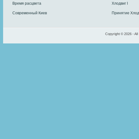
Время расцвета
Хлодвиг I
Современный Киев
Принятие Хлод
Copyright © 2026 - All