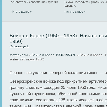
основателей современной физики.
Речью Посполитой (Польшей) 
Швеции.
Читать далее »
Читать далее »
Война в Корее (1950—1953). Начало во
1950)
Страница 1
Материалы
»
Война в Корее 1950-1953 гг.
» Война в Корее (
войны (25 июня 1950)
Первое наступление северной коалиции (июнь — ав
Северокорейские войска под прикрытием артилле
границу с южным соседом 25 июня 1950 года. Чис
сухопутной группировки, обученной советскими в
советниками, составляла 135 тысяч человек, в её 
танков Т-34. Правительство Северной Кореи заяви