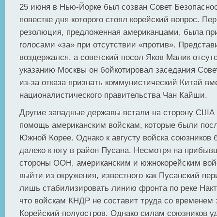
25 июня в Нью-Йорке был созван Совет Безопасно
повестке дня которого стоял корейский вопрос. Пе
резолюция, предложенная американцами, была пр
голосами «за» при отсутствии «против». Предста
воздержался, а советский посол Яков Малик отсут
указанию Москвы он бойкотировал заседания Сове
из-за отказа признать коммунистический Китай вм
националистического правительства Чан Кайши.
Другие западные державы встали на сторону США 
помощь американским войскам, которые были пос
Южной Корее. Однако к августу войска союзников
далеко к югу в район Пусана. Несмотря на прибы
стороны ООН, американским и южнокорейским вой
выйти из окружения, известного как Пусанский пер
лишь стабилизировать линию фронта по реке Накто
что войскам КНДР не составит труда со временем 
Корейский полуостров. Однако силам союзников уд