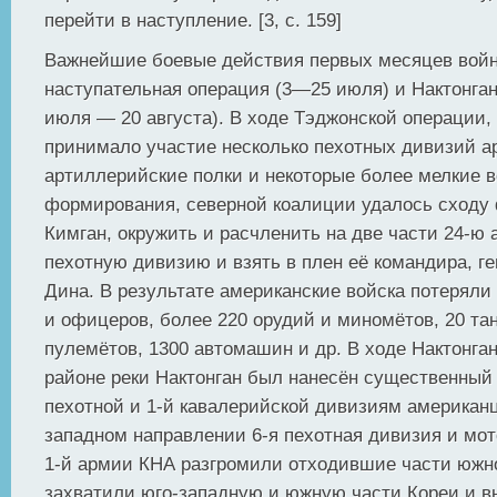
перейти в наступление. [3, с. 159]
Важнейшие боевые действия первых месяцев вой
наступательная операция (3—25 июля) и Нактонган
июля — 20 августа). В ходе Тэджонской операции, 
принимало участие несколько пехотных дивизий а
артиллерийские полки и некоторые более мелкие 
формирования, северной коалиции удалось сходу 
Кимган, окружить и расчленить на две части 24-ю
пехотную дивизию и взять в плен её командира, г
Дина. В результате американские войска потеряли
и офицеров, более 220 орудий и миномётов, 20 тан
пулемётов, 1300 автомашин и др. В ходе Нактонга
районе реки Нактонган был нанесён существенный 
пехотной и 1-й кавалерийской дивизиям американц
западном направлении 6-я пехотная дивизия и мо
1-й армии КНА разгромили отходившие части южн
захватили юго-западную и южную части Кореи и 