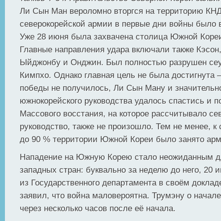
Ли Сын Ман вероломно вторгся на территорию КН
северокорейской армии в первые дни войны было
Уже 28 июня была захвачена столица Южной Коре
Главные направления удара включали также Кэсон,
Ыйджонбу и Онджин. Был полностью разрушен сеу
Кимпхо. Однако главная цель не была достигнута
победы не получилось, Ли Сын Ману и значительн
южнокорейского руководства удалось спастись и по
Массового восстания, на которое рассчитывало се
руководство, также не произошло. Тем не менее, к
до 90 % территории Южной Кореи было занято ар
Нападение на Южную Корею стало неожиданным д
западных стран: буквально за неделю до него, 20 
из Государственного департамента в своём доклад
заявил, что война маловероятна. Трумэну о нача
через несколько часов после её начала.