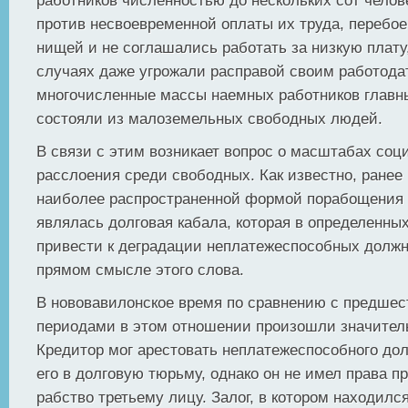
работников численностью до нескольких сот челов
против несвоевременной оплаты их труда, перебо
нищей и не соглашались работать за низкую плату,
случаях даже угрожали расправой своим работода
многочисленные массы наемных работников главн
состояли из малоземельных свободных людей.
В связи с этим возникает вопрос о масштабах соц
расслоения среди свободных. Как известно, ранее
наиболее распространенной формой порабощения
являлась долговая кабала, которая в определенны
привести к деградации неплатежеспособных должн
прямом смысле этого слова.
В нововавилонское время по сравнению с предш
периодами в этом отношении произошли значител
Кредитор мог арестовать неплатежеспособного до
его в долговую тюрьму, однако он не имел права п
рабство третьему лицу. Залог, в котором находилс