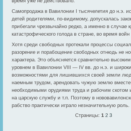
время уже не действовало.
Самопродажа в Вавилонии I тысячелетия до н.э. и
детей родителями, по-видимому, допускалась закон
прибегали чрезвычайно редко, а именно в случае 
катастрофического голода в стране, во время войн 
Хотя среди свободных протекали процессы социал
разорение и порабощение свободных отнюдь не но
характера. Это объясняется сравнительно высоки
уровнем в Вавилонии VIII — IV вв. до н.э. и широк
возможностями для лишившихся своей земли люд
наемным трудом, арендовать чужую землю вместе
необходимыми орудиями труда и рабочим скотом 
на царскую службу и т.п. Поэтому в нововавилонс
рабство практически играло незначительную роль.
Страницы:
1
2
3