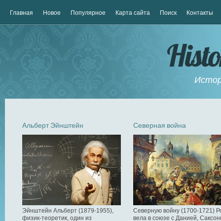
Главная
Новое
Популярное
Карта сайта
Поиск
Контакты
Hist
Истор
Альберт Эйнштейн
Северная война
Эйнштейн Альберт (1879-1955),
Северную войну (1700-1721) Р
физик-теоретик, один из
вела в союзе с Данией, Саксон