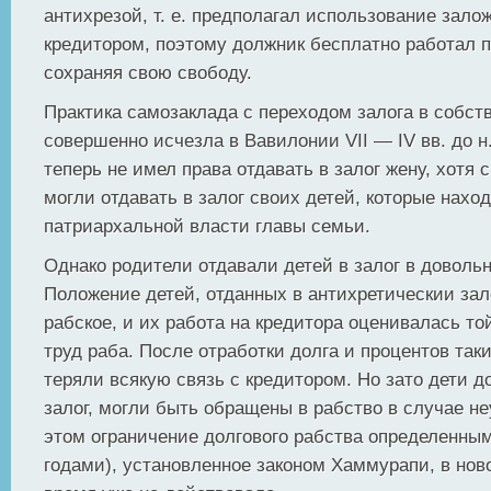
антихрезой, т. е. предполагал использование зал
кредитором, поэтому должник бесплатно работал п
сохраняя свою свободу.
Практика самозаклада с переходом залога в собст
совершенно исчезла в Вавилонии VII — IV вв. до н.
теперь не имел права отдавать в залог жену, хотя
могли отдавать в залог своих детей, которые нахо
патриархальной власти главы семьи.
Однако родители отдавали детей в залог в довольн
Положение детей, отданных в антихретическии зал
рабское, и их работа на кредитора оценивалась то
труд раба. После отработки долга и процентов так
теряли всякую связь с кредитором. Но зато дети д
залог, могли быть обращены в рабство в случае н
этом ограничение долгового рабства определенным
годами), установленное законом Хаммурапи, в нов