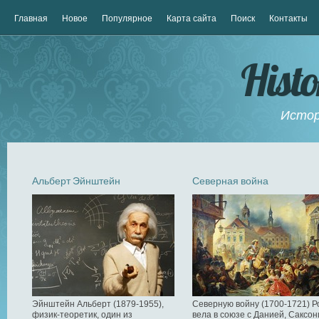
Главная
Новое
Популярное
Карта сайта
Поиск
Контакты
Hist
Истор
Альберт Эйнштейн
Северная война
Эйнштейн Альберт (1879-1955),
Северную войну (1700-1721) Р
физик-теоретик, один из
вела в союзе с Данией, Саксон