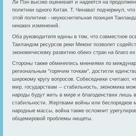
Ли Пэн высоко оценивает и надеется на продолже
политики одного Китая. Т. Чинават подчеркнул, чт
этой политике - неукоснительная позиция Таиланда
никаких изменений.
Оба руководителя едины в том, что совместное ос
Таиландом ресурсов реки Меконг позволит содейс
экономическому развитию обеих стран на благо их
Стороны также обменялись мнениями по междуна
региональным "горячим точкам", достигли единств
широкому кругу вопросов. Собеседники считают, ч
мир, государствам -- стабильность, экономика мож
народы будут жить в мире и благоденствии лишь 
стабильности. Жертвами войны или беспорядков м
народные массы, война также осложнит урегулиро
общемировой проблемы нищеты.