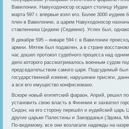
Вавилонии. Навуходоносор осадил столицу Иудеи
марта 597 г. впервые взял его. Более 3000 иудеев 
плен в Вавилонию, а царем Навуходоносор назнач
ставленника Цидкию (Седекию). Успех был, однако
В декабре 595 – январе 594 г. в Вавилонии происх
армии. Мятеж был подавлен, а в стране восстанов
нас дошел протокол судебного процесса над одним
дело которого рассматривалось военным судом по
председательством самого царя. Подсудимый был
государственной измене, нарушении присяги, данно
а все его имущество конфисковано.
Вскоре новый египетский фараон, Априй, решил п
установить свою власть в Финикии и захватил горо
Сидон; на его сторону перешёл и иудейский царь Ц
другие царьки Палестины и Заиорданья (Эдома, М
По-видимому, все они возлагали надежды на назр