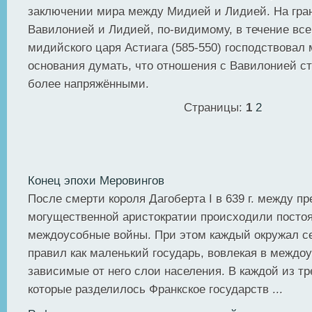
заключении мира между Мидией и Лидией. На гра
Вавилонией и Лидией, по-видимому, в течение все
мидийского царя Астиага (585-550) господствовал 
основания думать, что отношения с Вавилонией с
более напряжёнными.
Страницы:
1
2
Конец эпохи Меровингов
После смерти короля Дагоберта I в 639 г. между п
могущественной аристократии происходили посто
междоусобные войны. При этом каждый окружал с
правил как маленький государь, вовлекая в междо
зависимые от него слои населения. В каждой из тр
которые разделилось Франкское государств ...