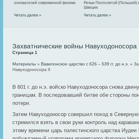
основателей современной физики.
Речью Посполитой (Польшей) 
Швеции.
Читать далее »
Читать далее »
Захватнические войны Навуходоносора 
Страница 1
Материалы
»
Вавилонское царство с 626 – 539 гг. до н.э.
» За
Навуходоносора II.
В 601 г. до н.э. войско Навуходоносора снова двин
границам. В последовавшей битве обе стороны по
потери.
Затем Навуходоносор совершил поход в Северную 
стремился взять в свои руки контроль над карава
этому времени царь палестинского царства Иудеи
побуждаемый уговорами египетского фараона Нехо,