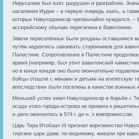
Иерусалим был взят, разрушен и разграблен. Знач
населения Иудеи – в первую очередь знать, а такж
которых Навуходоносор чрезвычайно нуждался, – 
ассирийскому обычаю переселена в Вавилонию.
Земли переселённых были розданы оставшимся ж
путём надеялись завоевать сторонников для вавил
Палестине. Сопротивление в Палестине продолжа
время (например, был убит вавилонский наместник
но в конце концов оно было окончательно подавле
бойцы отошли с жёнами и детьми на египетскую т
впоследствии были поселены в качестве военных к
Меньший успех имел Навуходоносор в борьбе с Т
осада этого города-острова не привела к решител
и дело окончилось в 574 г. до н. э компромиссом.
Царь Тира Итобаал III признал верховенство Наву
тирские цари даже, по-видимому, живали при вави