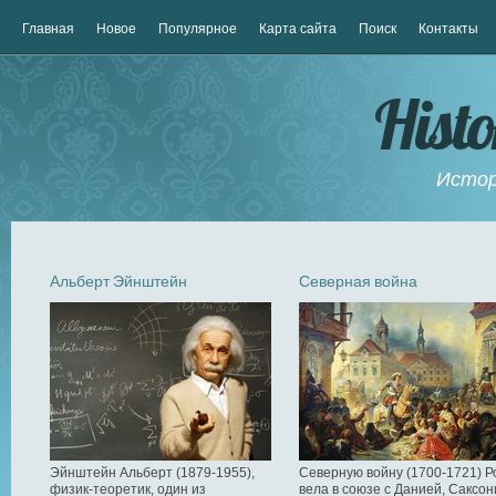
Главная
Новое
Популярное
Карта сайта
Поиск
Контакты
Hist
Истор
Альберт Эйнштейн
Северная война
Эйнштейн Альберт (1879-1955),
Северную войну (1700-1721) Р
физик-теоретик, один из
вела в союзе с Данией, Саксон