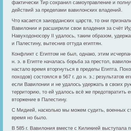
фактически Тир сохранил самоуправление и полн
действий за пределами вавилонских владений.
Что касается заиорданских царств, то они признал
Вавилонии и расширили свои владения за счёт Иу
Навуходоносору II удалось, таким образом, удерж
и Палестину, вытеснив оттуда египтян.
Конфликт с Египтом не был, однако, этим исчерпан.
н. э. в Египте началась борьба за престол, вавило
настало время вторгнуться в пределы Египта. Похо
походов) состоялся в 567 г. до н. э.; результатов е
если Вавилонии и не удалось удержать в своих ру
территорию, то ей удалось всё же предотвратить е
вторжение в Палестину.
С Мидией, насколько мы можем судить, военных с
время но было.
В 585 г. Вавилония вместе с Киликией выступала 