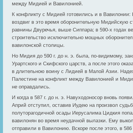
между Мидией и Вавилонией.
К конфликту с Мидией готовились и в Вавилонии:
воздвиг в это время оборонительную Мидийскую с
равнины Двуречья, выше Сиппара; в 590-х годах в
строительство исключительно мощных обороните
вавилонской столицы.
Но Мидия до 590 г. до н. э. была, по-видимому, за
Урартского и Скифского царств, а после этого ока
в длительною воину с Лидией в Малой Азии. Наде
Палестине на конфликт между Вавилонией и Миди
не оправдались.
И когда в 587 г. до н. э. Навуходоносор вновь появ
Априй отступил, оставив Иудею на произвол судь
полуторагодичной осады Иерусалима Цидкия попа
вавилонян во время неудачной вылазки. Ему выкол
отправили в Вавилонию. Вскоре после этого, в 586 г.