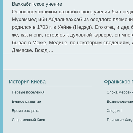
Ваххабитское учение
Основоположником ваххабитского учения был нед
Мухаммед ибн Абдальваххаб из оседлого племени
родился в 1703 г. в Уяйне (Неджд). Его отец и дед
же, как и они, готовясь к духовной карьере, он мно
бывал в Мекке, Медине, по некоторым сведениям, 
Дамаске. Всюд ...
История Киева
Франкское 
Первые поселения
Эпоха Меровин
Бурное развитие
Возникновение
Время расцвета
Хлодвиг I
Современный Киев
Принятие Хлод