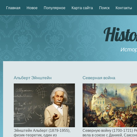
Главная
Новое
Популярное
Карта сайта
Поиск
Контакты
Hist
Истор
Альберт Эйнштейн
Северная война
Эйнштейн Альберт (1879-1955),
Северную войну (1700-1721) Р
физик-теоретик, один из
вела в союзе с Данией, Саксон