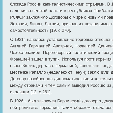
блокада России капиталистическими странами. В 1
падения советской власти в республиках Прибалти
РСФСР заключило Договоры о мире с новыми пра
Эстонии, Литвы, Латвии, признав их независимост
самостоятельность [19, с.270].
С 1921г. началось установление торговых отноше
Англией, Германией, Австрией, Норвегией, Данией
Чехословакией. Переговорный политический проце
Францией зашел в тупик. Используя противоречия
европейских держав с Германией, советские предс
местечке Рапалло (недалеко от Генуи) заключили д
Договор возобновлял дипломатические и консульс
между странами и тем самым выводил Россию из
изоляции [12, с.261].
В 1926 г. был заключен Берлинский договор о друж
нейтралитете. Германия, таким образом, стала ос