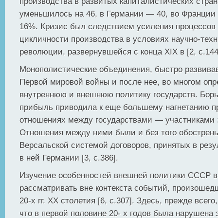
производства в развитых капиталистических стран
уменьшилось на 46, в Германии — 40, во Франции
16%. Кризис был следствием усиления процессов 
цикличности производства в условиях научно-тех
революции, развернувшейся с конца XIX в [2, с.144
Монополистические объединения, быстро развива
Первой мировой войны и после нее, во многом оп
внутреннюю и внешнюю политику государств. Бор
прибыль приводила к еще большему нагнетанию п
отношениях между государствами — участниками 
Отношения между ними были и без того обострен
Версальской системой договоров, принятых в резу
в ней Германии [3, с.386].
Изучение особенностей внешней политики СССР в 3
рассматривать вне контекста событий, произошед
20-х гг. ХХ столетия [6, с.307]. Здесь, прежде всего
что в первой половине 20- х годов была нарушена