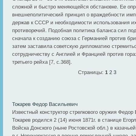
сложной и быстро меняющейся обстановке. Ее оп
внешнеполитический принцип о враждебности имп
держав к СССР и необходимости использования и
противоречий. Подобная политика баланса сил п
сначала к созданию союза с Германией против бри
затем заставила советскую дипломатию стремитьс
сотрудничеству с Англией и Францией против гора
третьего рейха [7, с.368].
Страницы:
1
2
3
Токарев Федор Васильевич
Известный конструктор стрелкового оружия Федор
Токарев родился 2 (14) июня 1871г. в станице Егор
Войска Донского (ныне Ростовской обл.) в казачье
в г. Новочеркасске в военно-ремесленной школе, з