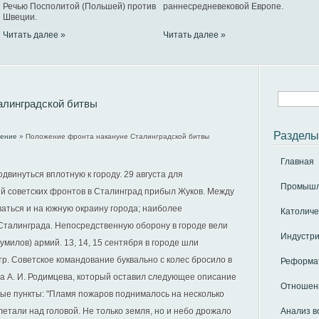
Речью Посполитой (Польшей) против
раннесредневековой Европе.
Швеции.
Читать далее »
Читать далее »
алинградской битвы
Разделы
чение
» Положение фронта накануне Сталинградской битвы
Главная
одвинуться вплотную к городу. 29 августа для
Промышле
 советских фронтов в Сталинград прибыл Жуков. Между
аться и на южную окраину города; наиболее
Католиче
Сталинграда. Непосредственную оборону в городе вели
Индустри
 Шумилов) армий. 13, 14, 15 сентября в городе шли
. Советское командование буквально с колес бросило в
Реформат
а А. И. Родимцева, который оставил следующее описание
Отношени
вые пункты: "Пламя пожаров поднималось на несколько
етали над головой. Не только земля, но и небо дрожало
Анализ в