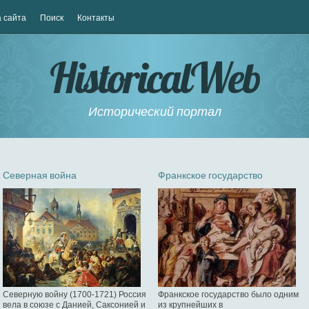
 сайта
Поиск
Контакты
HistoricalWeb
Исторический портал
Северная война
Франкское государство
Северную войну (1700-1721) Россия
Франкское государство было одним
вела в союзе с Данией, Саксонией и
из крупнейших в