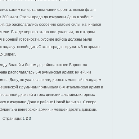
лись самим начертанием линии фронта: левый фланг
а 300 км от Сталинграда до излучины Дона в районе
нг, где располагались особенно слабые силы, начинался
тепи. В ходе первого этапа наступления, на котором
я в боевой готовности, русские войска должны были
 задачу: освободить Сталинград и окружить 6‑ю армию.
о шире[5].
между Волгой и Доном до района южнее Воронежа
ава располагалась 3‑я румынская армия; ни ей, ни
м на Дону, не удалось ликвидировать мощный плацдарм
Вешенской к румынам примыкала 8‑я итальянская армия в
зованной дивизий и трех дивизий альпийских горных
ился в излучине Дона в районе Новой Калитвы. Северо-
ланг 2‑й венгерской армии, имевшей десять дивизий.
Страницы:
1
2
3