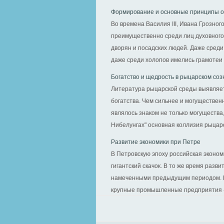
Формирование и основные принципы обр
Во времена Василия III, Ивана Грозно
преимущественно среди лиц духовного и
дворян и посадских людей. Даже среди
даже среди холопов имелись грамотеи —
Богатство и щедрость в рыцарском со
Литература рыцарской среды выявляет
богатства. Чем сильнее и могущественн
являлось знаком не только могущества,
Нибелунгах" основная коллизия рыцарск
Развитие экономики при Петре
В Петровскую эпоху российская эконом
гигантский скачок. В то же время развит
намеченными предыду­щим периодом. В 
крупные промышленные предприятия - 