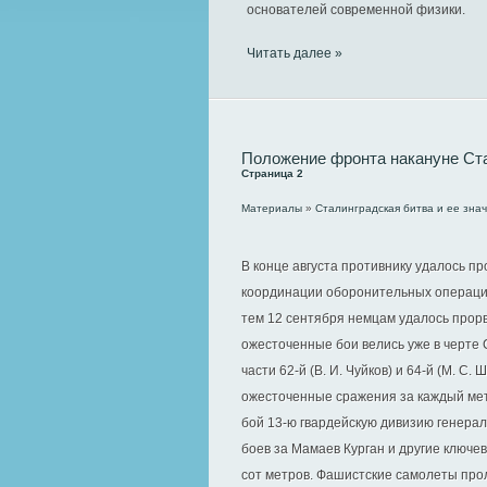
основателей современной физики.
Читать далее »
Положение фронта накануне Ст
Страница 2
Материалы
»
Сталинградская битва и ее зна
В конце августа противнику удалось пр
координации оборонительных операций
тем 12 сентября немцам удалось прорв
ожесточенные бои велись уже в черте 
части 62-й (В. И. Чуйков) и 64-й (М. С.
ожесточенные сражения за каждый метр
бой 13-ю гвардейскую дивизию генерал
боев за Мамаев Курган и другие ключе
сот метров. Фашистские самолеты прол