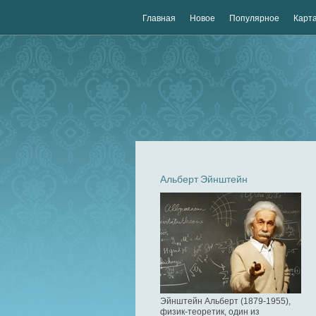
Главная
Новое
Популярное
Карта
Альберт Эйнштейн
Эйнштейн Альберт (1879-1955),
физик-теоретик, один из