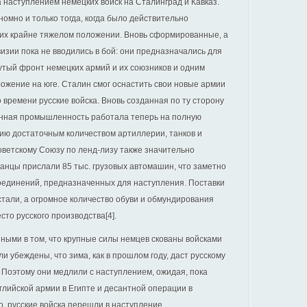
 наступлением немецких войск на Сталинград и Кавказ.
номно и только тогда, когда было действительно
их крайне тяжелом положении. Вновь сформированные, а
зии пока не вводились в бой: они предназначались для
утый фронт немецких армий и их союзников и одним
ожение на юге. Сталин смог оснастить свои новые армии
 времени русские войска. Вновь созданная по ту сторону
енная промышленность работала теперь на полную
ию достаточным количеством артиллерии, танков и
ветскому Союзу по ленд-лизу также значительно
иканцы прислали 85 тыс. грузовых автомашин, что заметно
единений, предназначенных для наступления. Поставки
тали, а огромное количество обуви и обмундирования
то русского производства[4].
ными в том, что крупные силы немцев скованы войсками
ли убеждены, что зима, как в прошлом году, даст русскому
Поэтому они медлили с наступлением, ожидая, пока
глийской армии в Египте и десантной операции в
, русские войска перешли в наступление.