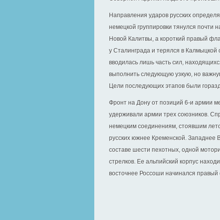
Направления ударов русских определя
немецкой группировки тянулся почти н
Новой Калитвы, а короткий правый фла
у Сталинграда и терялся в Калмыцкой с
вводилась лишь часть сил, находящихс
выполнить следующую узкую, но важную
Цели последующих этапов были горазд
Фронт на Дону от позиций 6‑и армии 
удерживали армии трех союзников. Спр
немецким соединениям, стоявшим лето
русских южнее Кременской. Западнее 
составе шести пехотных, одной мотори
стрелков. Ее альпийский корпус наход
восточнее Россоши начинался правый ф