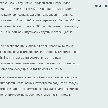
 глаза. Здания рушились, падали стены, коробилось
Другая и
 гибнет, но люди шли в бой". 15 октября немцы вышли к
ода, 11 ноября была предпринята последняя попытка
после которой части 6-й армии перешли к обороне. Общие
месячных боев составили 700 тыс. убитыми и ранеными,
е 1 тыс. танков и штурмовых орудий и около 1,4 тыс.
ри рассмотрении значения Сталинградской битвы в
 изданная немецким генералом К.Типпельскирхом в Бонне
9г. Этот интерес заключается в том, что нам
ия не только с мнением отечественных историков, но и
цев о происходящих на тот момент событиях.
тя в рамках войны в целом событиям в Северной Африке
инградской битве, однако катастрофа под Сталинградом
мецкий народ, потому что она оказалась для них более
епостижимое, не пережитое с 1806 г.,{33} – гибель