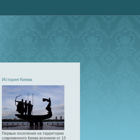
История Киева
Первые поселения на территории
современного Киева возникли от 15