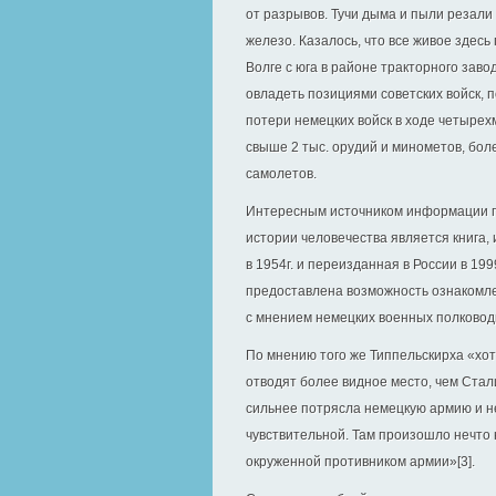
от разрывов. Тучи дыма и пыли резали
железо. Казалось, что все живое здесь
Волге с юга в районе тракторного зав
овладеть позициями советских войск, 
потери немецких войск в ходе четырех
свыше 2 тыс. орудий и минометов, боле
самолетов.
Интересным источником информации п
истории человечества является книга,
в 1954г. и переизданная в России в 199
предоставлена возможность ознакомлен
с мнением немецких военных полковод
По мнению того же Типпельскирха «хо
отводят более видное место, чем Стал
сильнее потрясла немецкую армию и не
чувствительной. Там произошло нечто н
окруженной противником армии»[3].