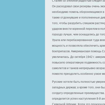
Сталин со злобной радостью следил за
Он расходовал свои резервы очень эко
необходимо помочь обороняющимся в 
также отдохнувшие и пополненные диви
того, чтобы разрубить слишком растян
ударом внести коренной перелом в пол
гораздо лучше, чем оснащались до того
Урала или перебазированная туда во
мощность и позволяла обеспечить арм
боеприпасов. Американская помощь Со
увеличилась. До октября 1942 г. амер
повысило оперативную подвижность со
самолетов и танков непрерывно возрас
помогло преодолеть особенно узкое мес
Русские хотели быть полностью уверен
западных держав; а кроме того, они бы
солдату определенные преимущества. 
определится успех наступления 8‑й ан
Северной Африке. Когда это произошло