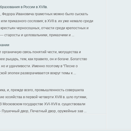
азования в России в XVIIв.
го, Федора Ивановича грамотных можно было сыскать
ли приказного сословия; в XVII в. их уже немало среди
 крестьян черносошных, отчасти среди крепостных и
 старосты и целовальники, приказчики и ...
знании
 органичную связь понятий чести, могущества и
ее рыцарь, тем, как правило, он и богаче. Богатство
 но и удачливости. Именно поэтому в "Песне о
ой эпопеи разворачивается вокруг темы к ...
ика, и, прежде всего, промыш­ленность совершила
ие хо­зяйства в первой четверти XVIII в. шло путями,
Московском государстве XVI-XVII в. существовали
Пушечный двор, Печатный двор, оружейные зав ...