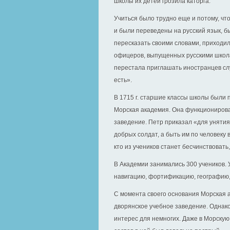
школы их детей грозила каторга.
Учиться было трудно еще и потому, что
и были переведены на русский язык, б
пересказать своими словами, приходило
офицеров, выпущенных русскими школами
перестала приглашать иностранцев сл
есть».
В 1715 г. старшие классы школы были 
Морская академия. Она функционирова
заведение. Петр приказал «для унятия
добрых солдат, а быть им по человеку в
кто из учеников станет бесчинствовать
В Академии занимались 300 учеников.
навигацию, фортификацию, географию,
С момента своего основания Морская 
дворянское учебное заведение. Однако
интерес для немногих. Даже в Морску