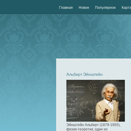
Главная
Новое
Популярное
Карта
Альберт Эйнштейн
Эйнштейн Альберт (1879-1955),
физик-теоретик, один из