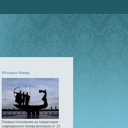
История Киева
Первые поселения на территории
современного Киева возникли от 15