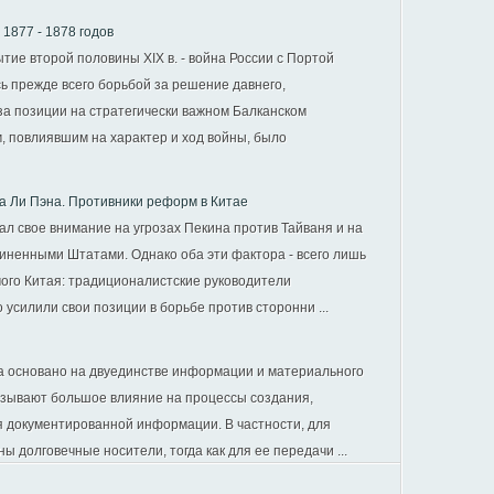
1877 - 1878 годов
ие второй половины XIX в. - война России с Портой
ь прежде всего борьбой за решение давнего,
за позиции на стратегически важном Балканском
 повлиявшим на характер и ход войны, было
а Ли Пэна. Противники реформ в Китае
л свое внимание на угрозах Пекина против Тайваня и на
ненными Штатами. Однако оба эти фактора - всего лишь
мого Китая: традиционалистские руководители
усилили свои позиции в борьбе против сторонни ...
та основано на двуединстве информации и материального
зывают большое влияние на процессы создания,
я документированной информации. В частности, для
 долговечные носители, тогда как для ее передачи ...