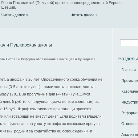
Речью Посполитой (Польшей) против
раннесредневековой Европе.
Швеции.
Читать далее »
Читать далее »
кая и Пушкарская школы
Разделы
олы Петра І
» Реформа образования. Навигацкая и Пушкарская
Главная
ет, а иногда и в 20 лет. Определенного срока обучения не
Промышле
ьги (3-5 алтын в день)…жили частью в школе, частью
Католиче
казу 1701 г. За прогульные дни («неты») учащимся
 день 5 руб. (очень крупная сумма по тем временам), за
Индустри
по 15 руб. Штраф взыскивался при помощи правежа:
Реформат
ели или товарищи не внесут денег. Если родители владели
ть конфисковано на уплату штрафа за школьные прогулы.
Отношени
я казнь, родным за ходатайство об освобождении из
Анализ в