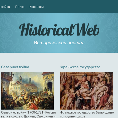
 сайта
Поиск
Контакты
HistoricalWeb
Исторический портал
Северная война
Франкское государство
Северную войну (1700-1721) Россия
Франкское государство было одним
вела в союзе с Данией, Саксонией и
из крупнейших в