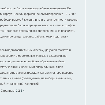
гацкой школы была военным учебным заведением. Ее
и караул, носили форменное обмундирование. В 1720 г.
 требовал высокой дисциплины и ответственности каждого
 гардемаринам было запрещено жениться «под штрафом
атем несколько ослабили это требование: «Не позволять
подлинное свидетельство, дабы в летах подставы и
сь в подготовительных классах, где учили грамоте и
, переводили в мореходные классы. В академии, по
лько специальное, но и общее образование было
ематическими и военными дисциплинами в ней
гражданские законы, гражданская архитектура и другие
транных языков (по-видимому, на выбор): английский,
кий, итальянский, латинский.
Страницы:
1
2
3
4