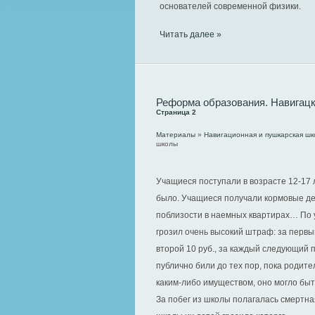
основателей современной физики.
Читать далее »
Реформа образования. Навигац
Страница 2
Материалы
»
Навигационная и пушкарская шк
школы
Учащиеся поступали в возрасте 12-17 л
было. Учащиеся получали кормовые ден
поблизости в наемных квартирах… По у
грозил очень высокий штраф: за первый
второй 10 руб., за каждый следующий 
публично били до тех пор, пока родит
каким-либо имуществом, оно могло бы
За побег из школы полагалась смертна