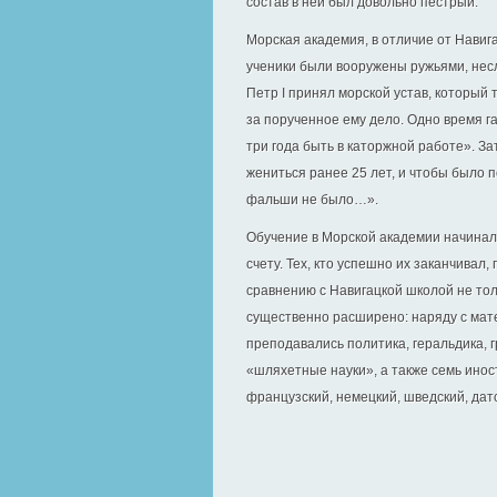
состав в ней был довольно пестрый.
Морская академия, в отличие от Нави
ученики были вооружены ружьями, несл
Петр I принял морской устав, который
за порученное ему дело. Одно время
три года быть в каторжной работе». З
жениться ранее 25 лет, и чтобы было 
фальши не было…».
Обучение в Морской академии начинало
счету. Тех, кто успешно их заканчивал
сравнению с Навигацкой школой не то
существенно расширено: наряду с мат
преподавались политика, геральдика, 
«шляхетные науки», а также семь инос
французский, немецкий, шведский, датс