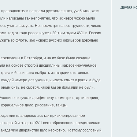
Другая и
 преподаватели не знали русского языка, учебники, хотя
ыли написаны так непонятно, что их невозможно было
сь учить наизусть. Но, несмотря на все трудности, число
, год от года росло и уже к 20-тым годам ХVIII в. Россия
ужить во флоте, ибо «своих русских офицеров довольно
переведены в Петербург, и на их базе была создана
ла на основе строгой дисциплины, как военно-учебное
 крика и бесчинства выбрать из гвардии отставных
 каждой камере для учения, и иметь хлыст в руках, а буде
, оным бить, не смотря, какой бы он фамилии не был».
 Учащиеся изучали арифметику, геометрию, артиллерию,
 корабельное дело, рисование, танцы.
академия планировалась как привилегированное
 в первой четверти XVIII века образование представляло
ю академию дворянство шло неохотно. Поэтому сословный