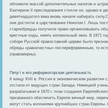
обложили массой дополнительных налогов и штра
Екатерине II преследования стихли но, однако в д
девятнадцатого века вновь начали набирать силу.
они достигли в царствование Николая I. Лишь посл
старообрядцы получили право организовывать об
крестные ходы, иметь колокольный звон. В 1971 го
соборе Русской православной церкви было признан
обряды «равночестны» послереформенным, то ест
(правомерны).
Петр I и его реформаторская деятельность
К концу XVII в. Россия в экономическом развитии 
отстала от ведущих стран Запада. Немецкий учены
разрабатывая в 1670 г. план создания Европейског
призванного обеспечить Европе вечный мир, переч
могут стать колониями крупнейших стран Европы. 