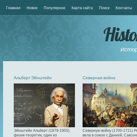
Главная
Новое
Популярное
Карта сайта
Поиск
Контакты
Hist
Истор
Альберт Эйнштейн
Северная война
Эйнштейн Альберт (1879-1955),
Северную войну (1700-1721) Р
физик-теоретик, один из
вела в союзе с Данией, Саксон