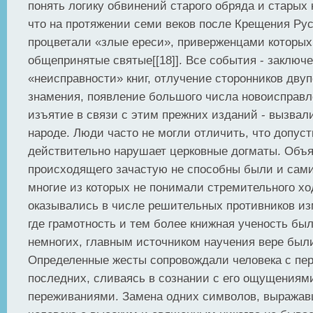
понять логику обвинений старого обряда и старых 
что на протяжении семи веков после Крещения Рус
процветали «злые ереси», приверженцами которых
общепринятые святые[[18]]. Все события - заключе
«неисправности» книг, отлучение сторонников двуп
знамения, появление большого числа новоисправл
изъятие в связи с этим прежних изданий - вызвал
народе. Люди часто не могли отличить, что допуст
действительно нарушает церковные догматы. Объя
происходящего зачастую не способны были и сам
многие из которых не понимали стремительного хо
оказывались в числе решительных противников из
где грамотность и тем более книжная ученость б
немногих, главным источником научения вере был
Определенные жесты сопровождали человека с пе
последних, сливаясь в сознании с его ощущениям
переживаниями. Замена одних символов, выражав