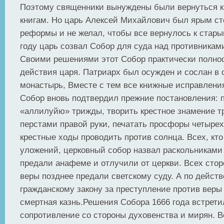
Поэтому священники вынуждены были вернуться к
книгам. Но царь Алексей Михайлович был ярым с
реформы и не желал, чтобы все вернулось к стар
году царь созвал Собор для суда над противника
Своими решениями этот Собор практически полно
действия царя. Патриарх был осужден и сослан в
монастырь, Вместе с тем все книжные исправлени
Собор вновь подтвердил прежние постановления: 
«аллилуйю» трижды, творить крестное знамение 
перстами правой руки, печатать просфоры четыре
крестные ходы проводить против солнца. Всех, кто
уложений, церковный собор назвал раскольниками 
предали анафеме и отлучили от церкви. Всех стор
веры позднее предали светскому суду. А по дейст
гражданскому закону за преступление против веры
смертная казнь.Решения Собора 1666 года встрети
сопротивление со стороны духовенства и мирян. 