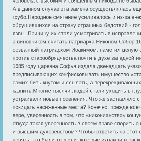
человека с высоким и священным никогда не бывае
А в данном случае эта замена осуществлялась ещ
грубо.Народное смятение усиливалось и из-за вне
обрушившихся на страну страшных бедствий - гол
язвы. Причину их стали усматривать в исправлени
а виновником считать патриарха Никоном.Собор 16
созванный патриархом Иоакимом, наметил целую 
против старообрядчества почти в духе западной и
1685 году царевна Софья издала двенадцать указо
предписывающих конфисковывать имущество «ста
самих бить кнутом и ссылать, а перекрещивающих
казнить.Многие тысячи людей стали уходить в глу
устраивали новые поселения. Что же заставляло 
покидать насиженные места? Конечно, прежде всег
вере, уверенность в том, что «никонианство» кощу
откуда такая уверенность в своем праве спорить о
и высшим духовенством? Чтобы ответить на этот 
понять, кто были те люди, которые уходили в раск