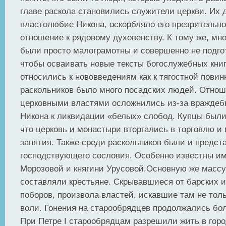
главе раскола становились служители церкви. Их 
властолюбие Никона, оскорбляло его презрительн
отношение к рядовому духовенству. К тому же, мн
были просто малограмотны и совершенно не подгот
чтобы осваивать новые тексты богослужебных книг
относились к нововведениям как к тягостной пови
раскольников было много посадских людей. Отнош
церковными властями осложнились из-за враждеб
Никона к ликвидации «белых» слобод. Купцы были
что церковь и монастыри вторгались в торговлю 
занятия. Также среди раскольников были и предст
господствующего сословия. Особенно известны и
Морозовой и княгини Урусовой.Основную же массу
составляли крестьяне. Скрывавшиеся от барских 
поборов, произвола властей, искавшие там не толь
воли. Гонения на старообрядцев продолжались бол
При Петре I старообрядцам разрешили жить в горо