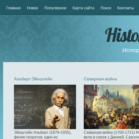
Главная
Новое
Популярное
Карта сайта
Поиск
Контакты
Hist
Истор
Альберт Эйнштейн
Северная война
Эйнштейн Альберт (1879-1955),
Северную войну (1700-1721) Р
физик-теоретик, один из
вела в союзе с Данией, Саксон