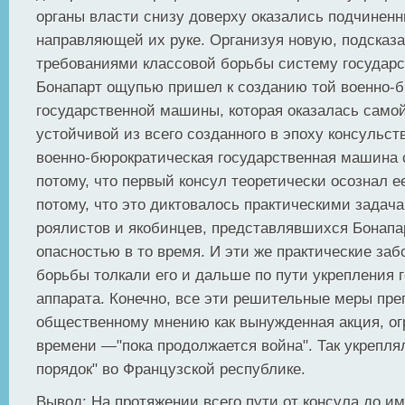
органы власти снизу доверху оказались подчинен
направляющей их руке. Организуя новую, подсказ
требованиями классовой борьбы систему государс
Бонапарт ощупью пришел к созданию той военно-
государственной машины, которая оказалась самой
устойчивой из всего созданного в эпоху консульст
военно-бюрократическая государственная машина 
потому, что первый консул теоретически осознал е
потому, что это диктовалось практическими задач
роялистов и якобинцев, представлявшихся Бонапа
опасностью в то время. И эти же практические за
борьбы толкали его и дальше по пути укрепления 
аппарата. Конечно, все эти решительные меры пр
общественному мнению как вынужденная акция, ог
времени —"пока продолжается война". Так укрепля
порядок" во Французской республике.
Вывод: На протяжении всего пути от консула до и