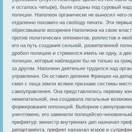
и осталось четыре), были отданы под суровый над
полиции. Наполеон органически не выносил чего-
отдаленно похожего на свободу печати. Эти первые
обрисовывали воззрения Наполеона на свою власт
против политических оппонентов, роялистов и яко
его на путь создания сильной, разветвленной поли
дробил полицию и стремился иметь не одну, а две
полиции, которые наблюдали бы не только за граж
за другом. Наполеон деятельно трудился над орга
управления. Он оставил деление Франции на депа
смел с лица земли всякие признаки системы мест
самоуправления. Она представлялись первому кон
нежелательной, она создавала легальные возможн
формирования оппозиций. Выборное самоуправле
уничтожено, его заменили полицейско-чиновничье
префектур: министр внутренних дел назначал пре
департамента, префект назначал мэров и супрефек