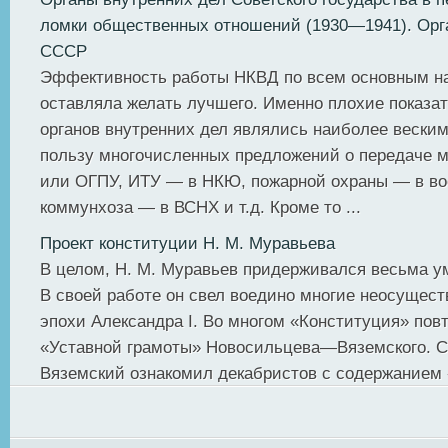
ломки общественных отношений (1930—1941). Ор
СССР
Эффективность работы НКВД по всем основным на
оставляла желать лучшего. Именно плохие показат
органов внутренних дел являлись наиболее вески
пользу многочисленных предложений о передаче
или ОГПУ, ИТУ — в НКЮ, пожарной охра­ны — в в
коммунхоза — в ВСНХ и т.д. Кроме то ...
Проект конституции Н. М. Муравьева
В целом, Н. М. Муравьев придерживался весьма у
В своей работе он свел воедино многие неосущес
эпохи Александра I. Во многом «Конституция» пов
«Уставной грамоты» Новосильцева—Вяземского. Сч
Вяземский ознакомил декабристов с содержанием «